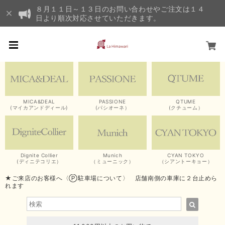
８月１１日～１３日のお問い合わせやご注文は１４
日より順次対応させていただきます。
MICA&DEAL
PASSIONE
QTUME
(マイカアンドディール)
(パシオーネ）
(クチューム）
Dignite Collier
Munich
CYAN TOKYO
(ディニテコリエ）
（ミューニック）
（シアントーキョー）
★ご来店のお客様へ〈Ⓟ駐車場について〉 店舗南側の車庫に２台止めら
れます