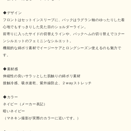
◆デザイン
フロントはセットインスリーブに、バックはラグラン袖のゆったりした着
心地でもすっきりした見た目のショルダーライン。
前寄りに入ったサイドの切替えラインや、バックヘムの切り替えでコクー
ンシルエットのフェミニンなシルエット。
機能的な綿ポリ素材でイージーケアとロングシーズン使えるのも魅力で
す。
◆素材感
伸縮性の良いサラッとした肌触りの綿ポリ素材
接触冷感、吸水速乾、紫外線防止、２wayストレッチ
◆カラー
ネイビー（メーカー表記）
暗いネイビー
（マネキン撮影が実際のカラーに近いです。）