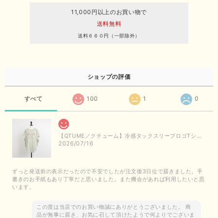
11,000円以上のお買い物で
送料無料
送料６６０円（一部除外）
ショップの評価
すべて
100
1
0
【QTUME／クチューム】冷感タックスリーブロゴTシャツ（ライトグレー）
2026/07/16
ずっと発送前の表示だったので不安でしたが注文後3日位で届きました。手
書きのお手紙もあり丁寧だと思いました。また機会があれば利用したいと思
います。
この度は当店でのお買い物誠にありがとうございました。 商
品が無事に届き、お気に召して頂けたようで何よりでございま