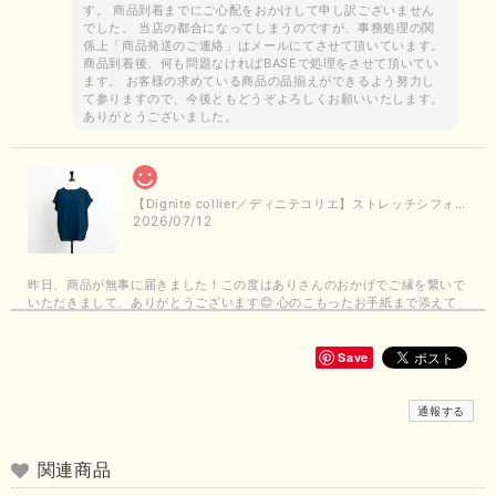
す。 商品到着までにご心配をおかけして申し訳ございません
でした。 当店の都合になってしまうのですが、事務処理の関
係上「商品発送のご連絡」はメールにてさせて頂いています。
商品到着後、何も問題なければBASEで処理をさせて頂いてい
ます。 お客様の求めている商品の品揃えができるよう努力し
て参りますので、今後ともどうぞよろしくお願いいたします。
ありがとうございました。
【Dignite collier／ディニテコリエ】ストレッチシフォンブラウス（ブルー）＊再入荷予定
2026/07/12
昨日、商品が無事に届きました！この度はありさんのおかげでご縁を繋いで
いただきまして、ありがとうございます😊 心のこもったお手紙まで添えて
いただきまして、ありがとうございます😊 商品もとても可愛くて、着心地
も良さそうでとても嬉しいです！この夏 大活躍しそうです💕 これからも
よろしくお願いいたします！
Save
この度は商品のお買い上げありがとうございました。 無事に
通報する
お手元に届き、気に入っていただけて安心いたしました！
arichanと同様に、商品の良さを共感していただけて大変嬉し
いです。 きれい見えして、イージーケアで暑くても快適な素
関連商品
材感。 楽しい夏を過ごしてくださいませ。 ありがとうござい
まいした。 またのご縁を楽しみにお待ちしております。