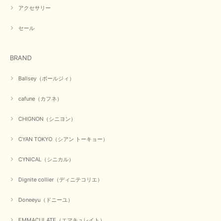
【PASSIONE／パシオーネ】ミニフードドルマンジャケット（ネイビー）
アクセサリー
2026/03/05
セール
在庫があるかの確認対応もスムーズにしてくれて発送も早く とても気持ち
良いお買い物が出来ました。 商品も良い物で購入して良かったです。
BRAND
この度は数多くあるお店の中から当店でお声かけをいただき誠
にありがとうございました。 お客様のご要望にお応えできた
Ballsey（ボールジィ）
事、大変嬉しく思います。 良い物をたくさん揃えてたくさん
のお客様に喜んでいただく、それが理想なのですが。 メーカ
cafune（カフネ）
ーで在庫が見つかり良かったです。 春のおしゃれを楽しんで
くださいませ。 ありがとうございました。
CHIGNON（シニヨン）
CYAN TOKYO（シアン トーキョー）
【CYAN TOKYO／シアン トーキョー】ガルゼベロアオーバータックテーパードパンツ（ブラック）
2026/01/04
CYNICAL（シニカル）
Dignite collier（ディニテコリエ）
元旦早々にお買い物したものが翌日発送完了、4日朝 に手元に届きました。
お正月休みだろうとそんなに早くにご対応頂けると期待していなかったので
Doneeyu（ドニーユ）
すが、迅速なご対応に感謝致します。ありがとうございました
EMMACULATE（エマキュレイト）
この度は、当店でのお買い物誠にありがとうございました。