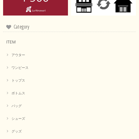
この度は商品のお買い上げ誠にありがとうございました。 仰
る通り、ブランドでのカラー表記はイエローですが。 実際は
緑がかったイエローになるため、黄緑に近いです。 画像では
実際の色に伝えられるように努力していますが、 見る時の環
境や見る人の判断の違いで誤差がでてしまうと思います。 ご
Category
指摘ありがとうございました。 又のご来店お待ちしておりま
す。
ITEM
アウター
【CYAN TOKYO／シアン トーキョー】フレアチュニックロゴロンT（ホワイト）
2026/04/23
ワンピース
トップス
早い発送で届いたのも予定より早く届きました。丁寧に梱包されていて良か
ったです。CYANさんの洋服も思っていた通りで気に入りました。
ボトムス
この度は商品のお買い上げ誠にありがとうございました。 人
気のシアントーキョーさん、数多くあるお店の中で当店でお求
バッグ
めいただきありがとうございます。 商品も無事に到着して、
お気に召していただき何よりでございます。 又のご来店お待
ちいたしております。 ありがとうございました。
シューズ
グッズ