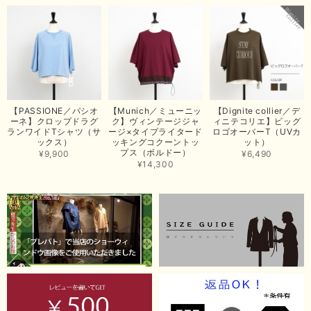
【ma couleur／マクルール】ハイゲージトリコットVガゼットタンク（ブラウン）
2026/06/26
思っていた通りの商品でした。発送も早く、梱包も丁寧。又、お世話になり
【PASSIONE／パシオ
【Munich／ミューニッ
【Dignite collier／デ
たいと思いました。色々とありがとうございました。
ーネ】クロップドラグ
ク】ヴィンテージジャ
ィニテコリエ】ビッグ
ランワイドTシャツ（サ
ージ×タイプライタード
ロゴオーバーT（UVカ
この度は当店でのお買い上げ誠にありがとうございました。
ックス）
ッキングコクーントッ
ット）
プス（ボルドー）
商品もお気に召していただき嬉しい限りでございます。 ブラ
¥9,900
¥6,490
ウンは好みが分かれますが、お買い上げいただくならたくさん
¥14,300
出ている今年がおすすめですね。 ありがとうございました。
またのご来店お待ちしております。
【RILATO／リラート】袖ギャザーシャツ（イエロー）
2026/05/21
イエローと表示ありますが、黄緑っぽい気がします