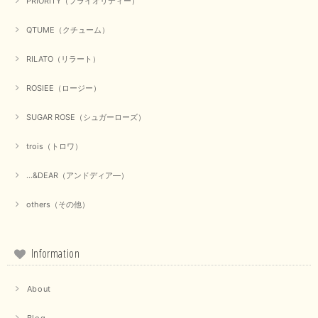
PRIORITY（プライオリティー）
【Munich／ミューニック】8ozスラブデニムバルーンシャツ（ホワイト）
QTUME（クチューム）
2025/09/23
RILATO（リラート）
ROSIEE（ロージー）
【marmors／マルモア】シアーギャザーカーディガン（ブラック）
2025/09/18
SUGAR ROSE（シュガーローズ）
trois（トロワ）
上品なシアー素材と、さりげないギャザーのデザインがとても素敵です。ブ
ラックなので、カジュアルからきれいめまで、様々なコーディネートに合わ
せやすく、着回し力が高いと感じました。
...&DEAR（アンドディア―）
この度は当店でのお買い物誠にありがとうございました。 商
others（その他）
品もお気に召していただけて大変嬉しく思います。 仰る通り
活躍するシーンの多いアイテムなので、たくさん着ていただけ
ると幸いです。 ありがとうございました。 又のご来店お待ち
しております。
Information
About
【trois／トロワ】ポンチフーディーベスト（カーキ）
2025/09/15