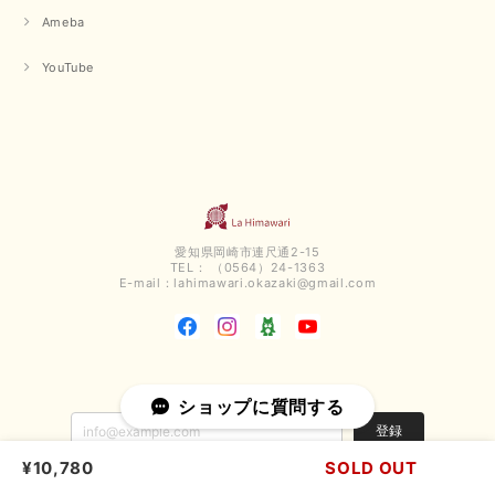
Ameba
【QTUME／クチューム】ボンディングフーディーベスト（ブラック）
2025/03/13
YouTube
今回も早々に発送して頂けて良かったです この端境期に使えて重宝しそう
です 手書きのメッセージもありがとうございました また利用させて頂きた
いと思うショップさんです
いつもありがとうございます。 この度も、お気に召していた
だける商品を見つけていただき誠にありがとうございました。
仰る通り、三寒四温とまだ冷える時がございますが、合わせる
愛知県岡崎市連尺通2-15
アイテムよって長いシーズンお使いいただける事と思います。
TEL： （0564）24-1363
またご要望などございましたらお気軽にお問い合わせください
E-mail：
lahimawari.okazaki@gmail.com
ませ。 ありがとうございました。
【PASSIONE／パシオーネ】スリットネックバックロングカーディガン（ブルー）＊ご注文商品
ショップに質問する
2025/02/28
登録
¥10,780
SOLD OUT
無事受け取りました お写真の通り、とっても綺麗な色で気に入りました こ
れから大活躍です 大切にいっぱい着ます♪ この度はご丁寧に対応いただ