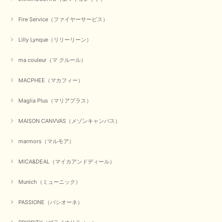
無事に商品がお手元に届いて喜んでいただけた事、私共も大変
嬉しく思います。 ありがとうございました。 又のご来店お待
Fire Service（ファイヤーサービス）
ちしております。
Lilly Lynque（リリーリーン）
ma couleur（マ クルール）
【QTUME／クチューム】シャギーニットVネックベスト（ブルー）
2025/10/25
MACPHEE（マカフィー）
かわいいふわふわのベスト届きました ありがとうございます😊
Maglia Plus（マリアプラス）
この度は数多くあるお店の中から、当店でお買い物していただ
MAISON CANVVAS（メゾンキャンバス）
き誠にありがとうございました。 商品が無事に届き、喜んで
いただけて何よりでございます。 重ね着の楽しい秋冬のおし
marmors（マルモア）
ゃれ、楽しんでくださいませ。 ありがとうございました。
MICA&DEAL（マイカアンドディール）
Munich（ミューニック）
【Dignite collier／ディニテコリエ】ショートスナップ綿ナイロンブラウス（ブラック）
2025/09/23
PASSIONE（パシオーネ）