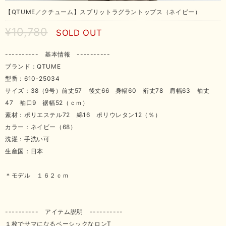
【QTUME／クチューム】スプリットラグラントップス（ネイビー）
¥10,780
SOLD OUT
---------- 基本情報 ----------
ブランド：QTUME
型番：610-25034
サイズ：38（9号）前丈57 後丈66 身幅60 裄丈78 肩幅63 袖丈
47 袖口9 裾幅52（ｃｍ）
素材：ポリエステル72 綿16 ポリウレタン12（％）
カラー：ネイビー（68）
洗濯：手洗い可
生産国：日本
＊モデル １６２ｃｍ
---------- アイテム説明 ----------
１枚でサマになるベーシックなロンT