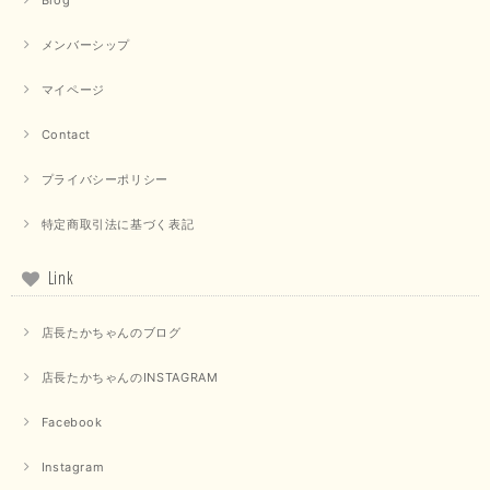
Blog
メンバーシップ
マイページ
【QTUME／クチューム】ドルマンスリーブケープデザインブラウス（ライトグレー）
2025/09/10
Contact
プライバシーポリシー
【PASSIONE／パシオーネ】クロップドメッセージロゴTシャツ（チャコール）
特定商取引法に基づく表記
2025/07/31
Link
毎回迅速に発送して頂きありがとうございます 手書きのメッセージも楽し
みになっています 丈感が短いカットソーを探していて、ちょうど見つかり
店長たかちゃんのブログ
良かったです またよろしくお願いします
店長たかちゃんのINSTAGRAM
いつもありがとうございます。 暑い日が続く毎日、すぐに活
用していただける商品が、無事 お手元にお届けてきて嬉しい
です。 夏物が少なくなってきていますが、お気に召していた
Facebook
だける商品を見つけていただきありがとうございました。 又
のご来店お待ちしております。
Instagram