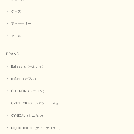
ちいたしております。 ありがとうございました。
グッズ
アクセサリー
【PASSIONE／パシオーネ】ミニフードドルマンジャケット（ネイビー）
2026/03/05
セール
在庫があるかの確認対応もスムーズにしてくれて発送も早く とても気持ち
BRAND
良いお買い物が出来ました。 商品も良い物で購入して良かったです。
この度は数多くあるお店の中から当店でお声かけをいただき誠
Ballsey（ボールジィ）
にありがとうございました。 お客様のご要望にお応えできた
事、大変嬉しく思います。 良い物をたくさん揃えてたくさん
cafune（カフネ）
のお客様に喜んでいただく、それが理想なのですが。 メーカ
ーで在庫が見つかり良かったです。 春のおしゃれを楽しんで
くださいませ。 ありがとうございました。
CHIGNON（シニヨン）
CYAN TOKYO（シアン トーキョー）
【CYAN TOKYO／シアン トーキョー】ガルゼベロアオーバータックテーパードパンツ（ブラック）
CYNICAL（シニカル）
2026/01/04
Dignite collier（ディニテコリエ）