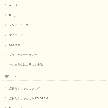
About
【trois／トロワ】ポンチフーディーベスト（カーキ）
Blog
2025/09/15
メンバーシップ
マイページ
【QTUME／クチューム】ドルマンスリーブケープデザインブラウス（ライトグレー）
Contact
2025/09/10
プライバシーポリシー
特定商取引法に基づく表記
【PASSIONE／パシオーネ】クロップドメッセージロゴTシャツ（チャコール）
2025/07/31
Link
毎回迅速に発送して頂きありがとうございます 手書きのメッセージも楽し
店長たかちゃんのブログ
みになっています 丈感が短いカットソーを探していて、ちょうど見つかり
良かったです またよろしくお願いします
店長たかちゃんのINSTAGRAM
いつもありがとうございます。 暑い日が続く毎日、すぐに活
用していただける商品が、無事 お手元にお届けてきて嬉しい