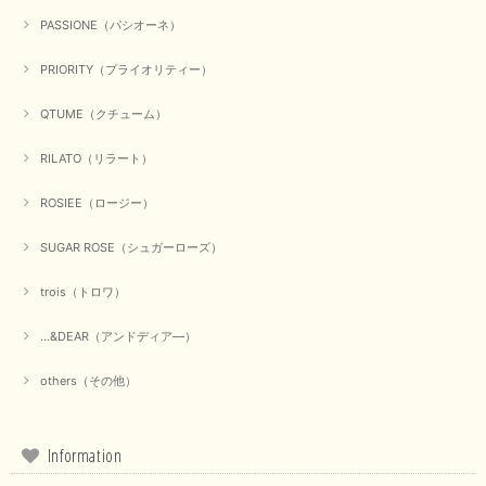
2025/09/23
PASSIONE（パシオーネ）
PRIORITY（プライオリティー）
QTUME（クチューム）
【Munich／ミューニック】8ozスラブデニムバルーンシャツ（ホワイト）
2025/09/23
RILATO（リラート）
ROSIEE（ロージー）
【marmors／マルモア】シアーギャザーカーディガン（ブラック）
SUGAR ROSE（シュガーローズ）
2025/09/18
trois（トロワ）
上品なシアー素材と、さりげないギャザーのデザインがとても素敵です。ブ
ラックなので、カジュアルからきれいめまで、様々なコーディネートに合わ
...&DEAR（アンドディア―）
せやすく、着回し力が高いと感じました。
others（その他）
この度は当店でのお買い物誠にありがとうございました。 商
品もお気に召していただけて大変嬉しく思います。 仰る通り
活躍するシーンの多いアイテムなので、たくさん着ていただけ
ると幸いです。 ありがとうございました。 又のご来店お待ち
Information
しております。