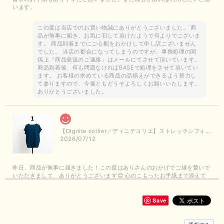
います。
この度は当店でのお買い物誠にありがとうございました。 商
品が無事に届き、お気に召して頂けたようで何よりでございま
す。 商品到着までにご心配をおかけして申し訳ございません
でした。 当店の都合になってしまうのですが、事務処理の関
係上「商品発送のご連絡」はメールにてさせて頂いています。
商品到着後、何も問題なければBASEで処理をさせて頂いてい
ます。 お客様の求めている商品の品揃えができるよう努力し
て参りますので、今後ともどうぞよろしくお願いいたします。
ありがとうございました。
【Dignite collier／ディニテコリエ】ストレッチシフォンブラウス（ブルー）＊再入荷予定
2026/07/12
昨日、商品が無事に届きました！この度はありさんのおかげでご縁を繋いで
いただきまして、ありがとうございます😊 心のこもったお手紙まで添えて
いただきまして、ありがとうございます😊 商品もとても可愛くて、着心地
も良さそうでとても嬉しいです！この夏 大活躍しそうです💕 これからも
よろしくお願いいたします！
Save
この度は商品のお買い上げありがとうございました。 無事に