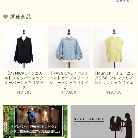
通報する
お手元に届き、気に入っていただけて安心いたしました！
arichanと同様に、商品の良さを共感していただけて大変嬉し
いです。 きれい見えして、イージーケアで暑くても快適な素
関連商品
材感。 楽しい夏を過ごしてくださいませ。 ありがとうござい
まいした。 またのご縁を楽しみにお待ちしております。
【ma couleur／マクルール】ハイゲージトリコットVガゼットタンク（ブラウン）
2026/06/26
思っていた通りの商品でした。発送も早く、梱包も丁寧。又、お世話になり
【CYNICAL／シニカ
【PASSIONE／パシオ
【Munich／ミューニッ
たいと思いました。色々とありがとうございました。
ル】スキッパーネック
ーネ】カーブスリーブ
ク】60sフレンチリネ
オーバーシャツ（ブラ
ショートシャツ（ネイ
ンタックシャツ（イエ
この度は当店でのお買い上げ誠にありがとうございました。
ック）
ビー）
ロー）
商品もお気に召していただき嬉しい限りでございます。 ブラ
¥10,890
¥17,600
¥18,700
ウンは好みが分かれますが、お買い上げいただくならたくさん
出ている今年がおすすめですね。 ありがとうございました。
またのご来店お待ちしております。
【RILATO／リラート】袖ギャザーシャツ（イエロー）
2026/05/21