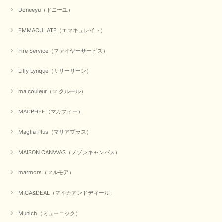
元旦早々にお買い物したものが翌日発送完了、4日朝 に手元に届きました。
Doneeyu（ドニーユ）
お正月休みだろうとそんなに早くにご対応頂けると期待していなかったので
すが、迅速なご対応に感謝致します。ありがとうございました
EMMACULATE（エマキュレイト）
この度は、当店でのお買い物誠にありがとうございました。
無事に商品がお手元に届いて喜んでいただけた事、私共も大変
Fire Service（ファイヤーサービス）
嬉しく思います。 ありがとうございました。 又のご来店お待
ちしております。
Lilly Lynque（リリーリーン）
ma couleur（マ クルール）
【QTUME／クチューム】シャギーニットVネックベスト（ブルー）
2025/10/25
MACPHEE（マカフィー）
Maglia Plus（マリアプラス）
かわいいふわふわのベスト届きました ありがとうございます😊
MAISON CANVVAS（メゾンキャンバス）
この度は数多くあるお店の中から、当店でお買い物していただ
き誠にありがとうございました。 商品が無事に届き、喜んで
marmors（マルモア）
いただけて何よりでございます。 重ね着の楽しい秋冬のおし
ゃれ、楽しんでくださいませ。 ありがとうございました。
MICA&DEAL（マイカアンドディール）
Munich（ミューニック）
【Dignite collier／ディニテコリエ】ショートスナップ綿ナイロンブラウス（ブラック）