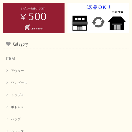
イエローと表示ありますが、黄緑っぽい気がします
この度は商品のお買い上げ誠にありがとうございました。 仰
る通り、ブランドでのカラー表記はイエローですが。 実際は
緑がかったイエローになるため、黄緑に近いです。 画像では
実際の色に伝えられるように努力していますが、 見る時の環
Category
境や見る人の判断の違いで誤差がでてしまうと思います。 ご
指摘ありがとうございました。 又のご来店お待ちしておりま
す。
ITEM
アウター
【CYAN TOKYO／シアン トーキョー】フレアチュニックロゴロンT（ホワイト）
2026/04/23
ワンピース
トップス
早い発送で届いたのも予定より早く届きました。丁寧に梱包されていて良か
ったです。CYANさんの洋服も思っていた通りで気に入りました。
ボトムス
この度は商品のお買い上げ誠にありがとうございました。 人
バッグ
気のシアントーキョーさん、数多くあるお店の中で当店でお求
めいただきありがとうございます。 商品も無事に到着して、
お気に召していただき何よりでございます。 又のご来店お待
シューズ