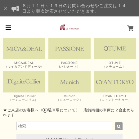
８月１１日～１３日のお問い合わせやご注文は１４
日より順次対応させていただきます。
MICA&DEAL
PASSIONE
QTUME
(マイカアンドディール)
(パシオーネ）
(クチューム）
Dignite Collier
Munich
CYAN TOKYO
(ディニテコリエ）
（ミューニック）
（シアントーキョー）
★ご来店のお客様へ〈Ⓟ駐車場について〉 店舗南側の車庫に２台止めら
れます