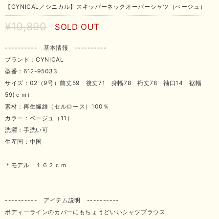
【CYNICAL／シニカル】スキッパーネックオーバーシャツ（ベージュ）
¥10,890
SOLD OUT
---------- 基本情報 ----------
ブランド：CYNICAL
型番：612-95033
サイズ：02（9号）前丈59 後丈71 身幅78 裄丈78 袖口14 裾幅
59(ｃｍ）
素材：再生繊維（セルロース）100％
カラー：ベージュ（11）
洗濯：手洗い可
生産国：中国
＊モデル １６２ｃｍ
---------- アイテム説明 ----------
ボディーラインのカバーにもちょうどいいシャツブラウス