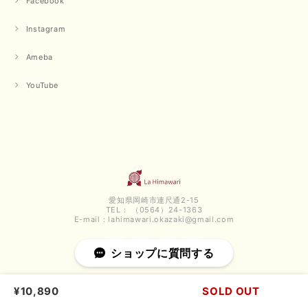
Facebook
です。 夏物が少なくなってきていますが、お気に召していた
だける商品を見つけていただきありがとうございました。 又
Instagram
のご来店お待ちしております。
Ameba
【QTUME／クチューム】ボンディングフーディーベスト（ブラック）
YouTube
2025/03/13
今回も早々に発送して頂けて良かったです この端境期に使えて重宝しそう
です 手書きのメッセージもありがとうございました また利用させて頂きた
いと思うショップさんです
いつもありがとうございます。 この度も、お気に召していた
だける商品を見つけていただき誠にありがとうございました。
愛知県岡崎市連尺通2-15
仰る通り、三寒四温とまだ冷える時がございますが、合わせる
TEL： （0564）24-1363
アイテムよって長いシーズンお使いいただける事と思います。
E-mail：
lahimawari.okazaki@gmail.com
またご要望などございましたらお気軽にお問い合わせください
ませ。 ありがとうございました。
ショップに質問する
¥10,890
SOLD OUT
【PASSIONE／パシオーネ】スリットネックバックロングカーディガン（ブルー）＊ご注文商品
2025/02/28