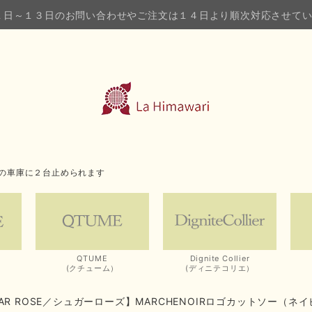
１日～１３日のお問い合わせやご注文は１４日より順次対応させて
の車庫に２台止められます
QTUME
Dignite Collier
(クチューム）
(ディニテコリエ）
GAR ROSE／シュガーローズ】MARCHENOIRロゴカットソー（ネ