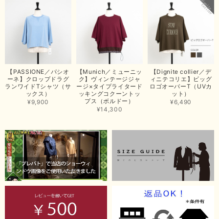
【ma couleur／マクルール】ハイゲージトリコットVガゼットタンク（ブラウン）
2026/06/26
思っていた通りの商品でした。発送も早く、梱包も丁寧。又、お世話になり
【PASSIONE／パシオ
【Munich／ミューニッ
【Dignite collier／デ
たいと思いました。色々とありがとうございました。
ーネ】クロップドラグ
ク】ヴィンテージジャ
ィニテコリエ】ビッグ
ランワイドTシャツ（サ
ージ×タイプライタード
ロゴオーバーT（UVカ
この度は当店でのお買い上げ誠にありがとうございました。
ックス）
ッキングコクーントッ
ット）
プス（ボルドー）
商品もお気に召していただき嬉しい限りでございます。 ブラ
¥9,900
¥6,490
ウンは好みが分かれますが、お買い上げいただくならたくさん
¥14,300
出ている今年がおすすめですね。 ありがとうございました。
またのご来店お待ちしております。
【RILATO／リラート】袖ギャザーシャツ（イエロー）
2026/05/21
イエローと表示ありますが、黄緑っぽい気がします
この度は商品のお買い上げ誠にありがとうございました。 仰