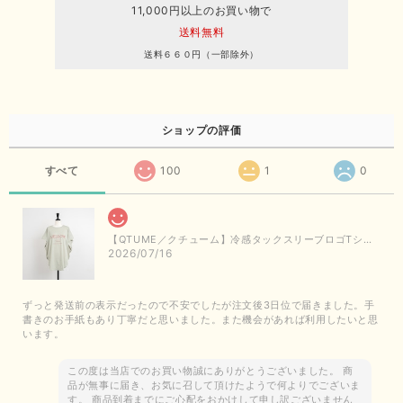
11,000円以上のお買い物で
送料無料
送料６６０円（一部除外）
ショップの評価
すべて
100
1
0
【QTUME／クチューム】冷感タックスリーブロゴTシャツ（ライトグレー）
2026/07/16
ずっと発送前の表示だったので不安でしたが注文後3日位で届きました。手
書きのお手紙もあり丁寧だと思いました。また機会があれば利用したいと思
います。
この度は当店でのお買い物誠にありがとうございました。 商
品が無事に届き、お気に召して頂けたようで何よりでございま
す。 商品到着までにご心配をおかけして申し訳ございません