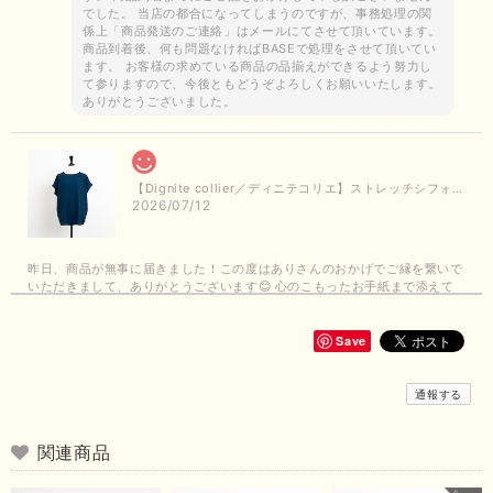
でした。 当店の都合になってしまうのですが、事務処理の関
係上「商品発送のご連絡」はメールにてさせて頂いています。
商品到着後、何も問題なければBASEで処理をさせて頂いてい
ます。 お客様の求めている商品の品揃えができるよう努力し
て参りますので、今後ともどうぞよろしくお願いいたします。
ありがとうございました。
【Dignite collier／ディニテコリエ】ストレッチシフォンブラウス（ブルー）＊再入荷予定
2026/07/12
昨日、商品が無事に届きました！この度はありさんのおかげでご縁を繋いで
いただきまして、ありがとうございます😊 心のこもったお手紙まで添えて
いただきまして、ありがとうございます😊 商品もとても可愛くて、着心地
も良さそうでとても嬉しいです！この夏 大活躍しそうです💕 これからも
よろしくお願いいたします！
Save
この度は商品のお買い上げありがとうございました。 無事に
通報する
お手元に届き、気に入っていただけて安心いたしました！
arichanと同様に、商品の良さを共感していただけて大変嬉し
いです。 きれい見えして、イージーケアで暑くても快適な素
関連商品
材感。 楽しい夏を過ごしてくださいませ。 ありがとうござい
まいした。 またのご縁を楽しみにお待ちしております。