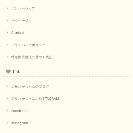
メンバーシップ
マイページ
【QTUME／クチューム】ドルマンスリーブケープデザインブラウス（ライトグレー）
2025/09/10
Contact
プライバシーポリシー
【PASSIONE／パシオーネ】クロップドメッセージロゴTシャツ（チャコール）
特定商取引法に基づく表記
2025/07/31
Link
毎回迅速に発送して頂きありがとうございます 手書きのメッセージも楽し
みになっています 丈感が短いカットソーを探していて、ちょうど見つかり
店長たかちゃんのブログ
良かったです またよろしくお願いします
店長たかちゃんのINSTAGRAM
いつもありがとうございます。 暑い日が続く毎日、すぐに活
用していただける商品が、無事 お手元にお届けてきて嬉しい
です。 夏物が少なくなってきていますが、お気に召していた
Facebook
だける商品を見つけていただきありがとうございました。 又
のご来店お待ちしております。
Instagram