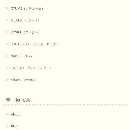
【Munich／ミューニック】8ozスラブデニムバルーンシャツ（ホワイト）
QTUME（クチューム）
2025/09/23
RILATO（リラート）
ROSIEE（ロージー）
【marmors／マルモア】シアーギャザーカーディガン（ブラック）
2025/09/18
SUGAR ROSE（シュガーローズ）
trois（トロワ）
上品なシアー素材と、さりげないギャザーのデザインがとても素敵です。ブ
ラックなので、カジュアルからきれいめまで、様々なコーディネートに合わ
せやすく、着回し力が高いと感じました。
...&DEAR（アンドディア―）
この度は当店でのお買い物誠にありがとうございました。 商
others（その他）
品もお気に召していただけて大変嬉しく思います。 仰る通り
活躍するシーンの多いアイテムなので、たくさん着ていただけ
ると幸いです。 ありがとうございました。 又のご来店お待ち
しております。
Information
About
【trois／トロワ】ポンチフーディーベスト（カーキ）
2025/09/15
Blog