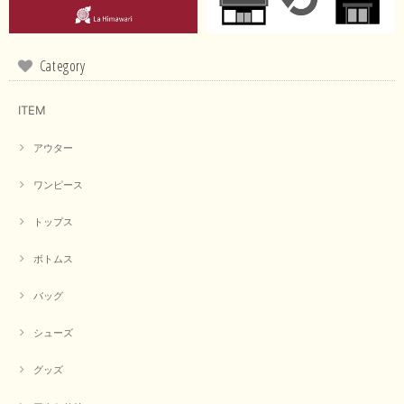
る通り、ブランドでのカラー表記はイエローですが。 実際は
緑がかったイエローになるため、黄緑に近いです。 画像では
実際の色に伝えられるように努力していますが、 見る時の環
境や見る人の判断の違いで誤差がでてしまうと思います。 ご
Category
指摘ありがとうございました。 又のご来店お待ちしておりま
す。
ITEM
アウター
【CYAN TOKYO／シアン トーキョー】フレアチュニックロゴロンT（ホワイト）
2026/04/23
ワンピース
トップス
早い発送で届いたのも予定より早く届きました。丁寧に梱包されていて良か
ったです。CYANさんの洋服も思っていた通りで気に入りました。
ボトムス
この度は商品のお買い上げ誠にありがとうございました。 人
気のシアントーキョーさん、数多くあるお店の中で当店でお求
バッグ
めいただきありがとうございます。 商品も無事に到着して、
お気に召していただき何よりでございます。 又のご来店お待
ちいたしております。 ありがとうございました。
シューズ
グッズ
【PASSIONE／パシオーネ】ミニフードドルマンジャケット（ネイビー）