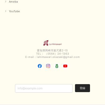
Ameba
【QTUME／クチューム】ボンディングフーディーベスト（ブラック）
2025/03/13
YouTube
今回も早々に発送して頂けて良かったです この端境期に使えて重宝しそう
です 手書きのメッセージもありがとうございました また利用させて頂きた
いと思うショップさんです
いつもありがとうございます。 この度も、お気に召していた
だける商品を見つけていただき誠にありがとうございました。
仰る通り、三寒四温とまだ冷える時がございますが、合わせる
愛知県岡崎市連尺通2-15
アイテムよって長いシーズンお使いいただける事と思います。
TEL： （0564）24-1363
またご要望などございましたらお気軽にお問い合わせください
E-mail：
lahimawari.okazaki@gmail.com
ませ。 ありがとうございました。
【PASSIONE／パシオーネ】スリットネックバックロングカーディガン（ブルー）＊ご注文商品
2025/02/28
登録
無事受け取りました お写真の通り、とっても綺麗な色で気に入りました こ
れから大活躍です 大切にいっぱい着ます♪ この度はご丁寧に対応いただ
き、ありがとうございました お店の方にもお伺いさせていただきたいです