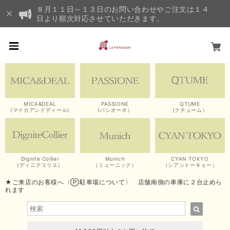
８月１１日～１３日のお問い合わせやご注文は１４
日より順次対応させていただきます。
MICA&DEAL
PASSIONE
QTUME
(マイカアンドディール)
(パシオーネ）
(クチューム）
Dignite Collier
Munich
CYAN TOKYO
(ディニテコリエ）
（ミューニック）
（シアントーキョー）
★ご来店のお客様へ〈Ⓟ駐車場について〉 店舗南側の車庫に２台止めら
れます