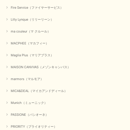
無事に商品がお手元に届いて喜んでいただけた事、私共も大変
嬉しく思います。 ありがとうございました。 又のご来店お待
Fire Service（ファイヤーサービス）
ちしております。
Lilly Lynque（リリーリーン）
ma couleur（マ クルール）
【QTUME／クチューム】シャギーニットVネックベスト（ブルー）
2025/10/25
MACPHEE（マカフィー）
かわいいふわふわのベスト届きました ありがとうございます😊
Maglia Plus（マリアプラス）
この度は数多くあるお店の中から、当店でお買い物していただ
MAISON CANVVAS（メゾンキャンバス）
き誠にありがとうございました。 商品が無事に届き、喜んで
いただけて何よりでございます。 重ね着の楽しい秋冬のおし
marmors（マルモア）
ゃれ、楽しんでくださいませ。 ありがとうございました。
MICA&DEAL（マイカアンドディール）
Munich（ミューニック）
【Dignite collier／ディニテコリエ】ショートスナップ綿ナイロンブラウス（ブラック）
2025/09/23
PASSIONE（パシオーネ）
PRIORITY（プライオリティー）