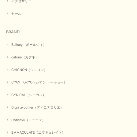
アクセサリー
2026/03/05
セール
在庫があるかの確認対応もスムーズにしてくれて発送も早く とても気持ち
良いお買い物が出来ました。 商品も良い物で購入して良かったです。
BRAND
この度は数多くあるお店の中から当店でお声かけをいただき誠
にありがとうございました。 お客様のご要望にお応えできた
Ballsey（ボールジィ）
事、大変嬉しく思います。 良い物をたくさん揃えてたくさん
のお客様に喜んでいただく、それが理想なのですが。 メーカ
cafune（カフネ）
ーで在庫が見つかり良かったです。 春のおしゃれを楽しんで
くださいませ。 ありがとうございました。
CHIGNON（シニヨン）
CYAN TOKYO（シアン トーキョー）
【CYAN TOKYO／シアン トーキョー】ガルゼベロアオーバータックテーパードパンツ（ブラック）
2026/01/04
CYNICAL（シニカル）
Dignite collier（ディニテコリエ）
元旦早々にお買い物したものが翌日発送完了、4日朝 に手元に届きました。
お正月休みだろうとそんなに早くにご対応頂けると期待していなかったので
Doneeyu（ドニーユ）
すが、迅速なご対応に感謝致します。ありがとうございました
EMMACULATE（エマキュレイト）
この度は、当店でのお買い物誠にありがとうございました。