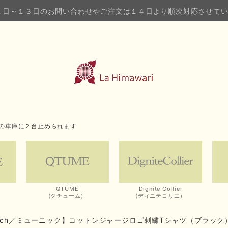
１日～１３日のお問い合わせやご注文は１４日より順次対応させて
の車庫に２台止められます
QTUME
Dignite Collier
(クチューム）
(ディニテコリエ）
nich／ミューニック】コットンジャージロゴ刺繍Tシャツ（ブラック