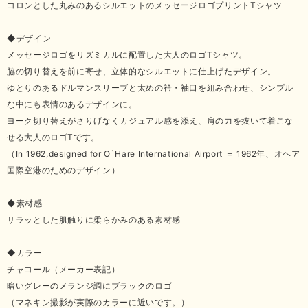
コロンとした丸みのあるシルエットのメッセージロゴプリントTシャツ
◆デザイン
メッセージロゴをリズミカルに配置した大人のロゴTシャツ。
脇の切り替えを前に寄せ、立体的なシルエットに仕上げたデザイン。
ゆとりのあるドルマンスリーブと太めの衿・袖口を組み合わせ、シンプル
な中にも表情のあるデザインに。
ヨーク切り替えがさりげなくカジュアル感を添え、肩の力を抜いて着こな
せる大人のロゴTです。
（In 1962,designed for O`Hare International Airport ＝ 1962年、オヘア
国際空港のためのデザイン）
◆素材感
サラッとした肌触りに柔らかみのある素材感
◆カラー
チャコール（メーカー表記）
暗いグレーのメランジ調にブラックのロゴ
（マネキン撮影が実際のカラーに近いです。）