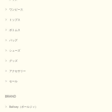
【CYAN TOKYO／シアン トーキョー】フレアチュニックロゴロンT（ホワイト）
2026/04/23
ワンピース
トップス
早い発送で届いたのも予定より早く届きました。丁寧に梱包されていて良か
ったです。CYANさんの洋服も思っていた通りで気に入りました。
ボトムス
この度は商品のお買い上げ誠にありがとうございました。 人
気のシアントーキョーさん、数多くあるお店の中で当店でお求
バッグ
めいただきありがとうございます。 商品も無事に到着して、
お気に召していただき何よりでございます。 又のご来店お待
ちいたしております。 ありがとうございました。
シューズ
グッズ
【PASSIONE／パシオーネ】ミニフードドルマンジャケット（ネイビー）
アクセサリー
2026/03/05
セール
在庫があるかの確認対応もスムーズにしてくれて発送も早く とても気持ち
良いお買い物が出来ました。 商品も良い物で購入して良かったです。
BRAND
この度は数多くあるお店の中から当店でお声かけをいただき誠
にありがとうございました。 お客様のご要望にお応えできた
Ballsey（ボールジィ）
事、大変嬉しく思います。 良い物をたくさん揃えてたくさん