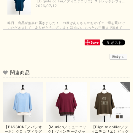
【Dignite collier／ディニテコリエ】ストレッチシフォンブラウス（ブルー）＊再入荷予定
2026/07/12
昨日、商品が無事に届きました！この度はありさんのおかげでご縁を繋いで
いただきまして、ありがとうございます😊 心のこもったお手紙まで添えて
いただきまして、ありがとうございます😊 商品もとても可愛くて、着心地
も良さそうでとても嬉しいです！この夏 大活躍しそうです💕 これからも
よろしくお願いいたします！
Save
この度は商品のお買い上げありがとうございました。 無事に
通報する
お手元に届き、気に入っていただけて安心いたしました！
arichanと同様に、商品の良さを共感していただけて大変嬉し
いです。 きれい見えして、イージーケアで暑くても快適な素
関連商品
材感。 楽しい夏を過ごしてくださいませ。 ありがとうござい
まいした。 またのご縁を楽しみにお待ちしております。
【ma couleur／マクルール】ハイゲージトリコットVガゼットタンク（ブラウン）
2026/06/26
思っていた通りの商品でした。発送も早く、梱包も丁寧。又、お世話になり
【PASSIONE／パシオ
【Munich／ミューニッ
【Dignite collier／デ
たいと思いました。色々とありがとうございました。
ーネ】クロップドラグ
ク】ヴィンテージジャ
ィニテコリエ】ビッグ