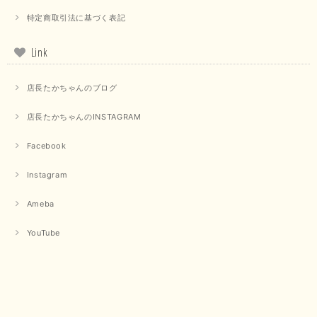
【PASSIONE／パシオーネ】クロップドメッセージロゴTシャツ（チャコール）
特定商取引法に基づく表記
2025/07/31
Link
毎回迅速に発送して頂きありがとうございます 手書きのメッセージも楽し
みになっています 丈感が短いカットソーを探していて、ちょうど見つかり
店長たかちゃんのブログ
良かったです またよろしくお願いします
店長たかちゃんのINSTAGRAM
いつもありがとうございます。 暑い日が続く毎日、すぐに活
用していただける商品が、無事 お手元にお届けてきて嬉しい
です。 夏物が少なくなってきていますが、お気に召していた
Facebook
だける商品を見つけていただきありがとうございました。 又
のご来店お待ちしております。
Instagram
Ameba
【QTUME／クチューム】ボンディングフーディーベスト（ブラック）
2025/03/13
YouTube
今回も早々に発送して頂けて良かったです この端境期に使えて重宝しそう
です 手書きのメッセージもありがとうございました また利用させて頂きた
いと思うショップさんです