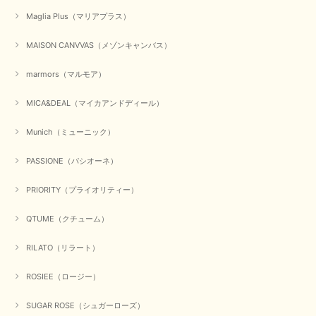
かわいいふわふわのベスト届きました ありがとうございます😊
Maglia Plus（マリアプラス）
この度は数多くあるお店の中から、当店でお買い物していただ
MAISON CANVVAS（メゾンキャンバス）
き誠にありがとうございました。 商品が無事に届き、喜んで
いただけて何よりでございます。 重ね着の楽しい秋冬のおし
marmors（マルモア）
ゃれ、楽しんでくださいませ。 ありがとうございました。
MICA&DEAL（マイカアンドディール）
Munich（ミューニック）
【Dignite collier／ディニテコリエ】ショートスナップ綿ナイロンブラウス（ブラック）
2025/09/23
PASSIONE（パシオーネ）
PRIORITY（プライオリティー）
【Munich／ミューニック】8ozスラブデニムバルーンシャツ（ホワイト）
QTUME（クチューム）
2025/09/23
RILATO（リラート）
ROSIEE（ロージー）
【marmors／マルモア】シアーギャザーカーディガン（ブラック）
2025/09/18
SUGAR ROSE（シュガーローズ）