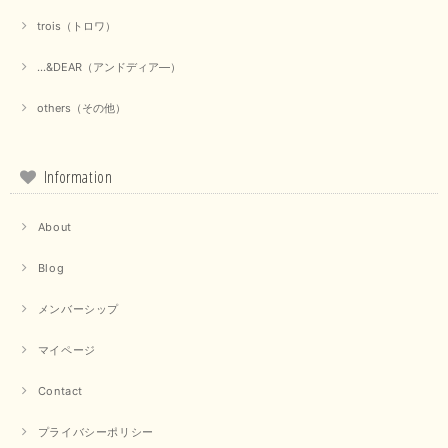
trois（トロワ）
上品なシアー素材と、さりげないギャザーのデザインがとても素敵です。ブ
ラックなので、カジュアルからきれいめまで、様々なコーディネートに合わ
せやすく、着回し力が高いと感じました。
...&DEAR（アンドディア―）
この度は当店でのお買い物誠にありがとうございました。 商
others（その他）
品もお気に召していただけて大変嬉しく思います。 仰る通り
活躍するシーンの多いアイテムなので、たくさん着ていただけ
ると幸いです。 ありがとうございました。 又のご来店お待ち
しております。
Information
About
【trois／トロワ】ポンチフーディーベスト（カーキ）
2025/09/15
Blog
メンバーシップ
マイページ
【QTUME／クチューム】ドルマンスリーブケープデザインブラウス（ライトグレー）
2025/09/10
Contact
プライバシーポリシー