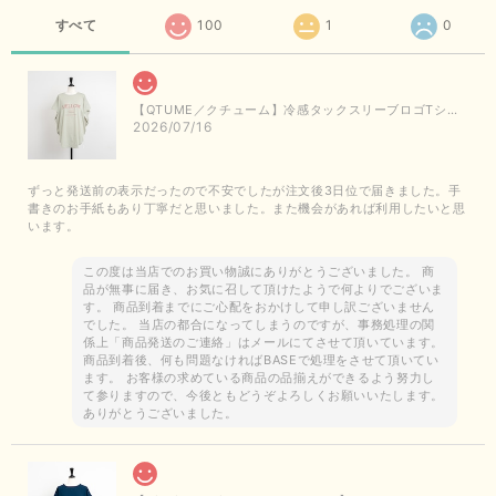
すべて
100
1
0
【QTUME／クチューム】冷感タックスリーブロゴTシャツ（ライトグレー）
2026/07/16
ずっと発送前の表示だったので不安でしたが注文後3日位で届きました。手
書きのお手紙もあり丁寧だと思いました。また機会があれば利用したいと思
います。
この度は当店でのお買い物誠にありがとうございました。 商
品が無事に届き、お気に召して頂けたようで何よりでございま
す。 商品到着までにご心配をおかけして申し訳ございません
でした。 当店の都合になってしまうのですが、事務処理の関
係上「商品発送のご連絡」はメールにてさせて頂いています。
商品到着後、何も問題なければBASEで処理をさせて頂いてい
ます。 お客様の求めている商品の品揃えができるよう努力し
て参りますので、今後ともどうぞよろしくお願いいたします。
ありがとうございました。