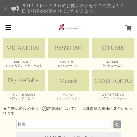
８月１１日～１３日のお問い合わせやご注文は１４
日より順次対応させていただきます。
MICA&DEAL
PASSIONE
QTUME
(マイカアンドディール)
(パシオーネ）
(クチューム）
Dignite Collier
Munich
CYAN TOKYO
(ディニテコリエ）
（ミューニック）
（シアントーキョー）
★ご来店のお客様へ〈Ⓟ駐車場について〉 店舗南側の車庫に２台止めら
れます