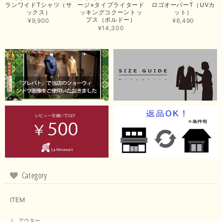
ランワイドTシャツ（サ
ージ×タイプライタード
ロゴオーバーT（UVカ
この度は当店でのお買い上げ誠にありがとうございました。
ックス）
ッキングコクーントッ
ット）
プス（ボルドー）
商品もお気に召していただき嬉しい限りでございます。 ブラ
¥9,900
¥6,490
ウンは好みが分かれますが、お買い上げいただくならたくさん
¥14,300
出ている今年がおすすめですね。 ありがとうございました。
またのご来店お待ちしております。
【RILATO／リラート】袖ギャザーシャツ（イエロー）
2026/05/21
イエローと表示ありますが、黄緑っぽい気がします
この度は商品のお買い上げ誠にありがとうございました。 仰
る通り、ブランドでのカラー表記はイエローですが。 実際は
緑がかったイエローになるため、黄緑に近いです。 画像では
実際の色に伝えられるように努力していますが、 見る時の環
境や見る人の判断の違いで誤差がでてしまうと思います。 ご
Category
指摘ありがとうございました。 又のご来店お待ちしておりま
す。
ITEM
アウター