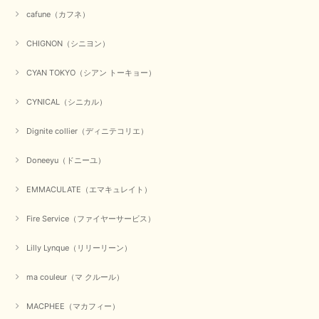
のお客様に喜んでいただく、それが理想なのですが。 メーカ
cafune（カフネ）
ーで在庫が見つかり良かったです。 春のおしゃれを楽しんで
くださいませ。 ありがとうございました。
CHIGNON（シニヨン）
CYAN TOKYO（シアン トーキョー）
【CYAN TOKYO／シアン トーキョー】ガルゼベロアオーバータックテーパードパンツ（ブラック）
2026/01/04
CYNICAL（シニカル）
Dignite collier（ディニテコリエ）
元旦早々にお買い物したものが翌日発送完了、4日朝 に手元に届きました。
お正月休みだろうとそんなに早くにご対応頂けると期待していなかったので
Doneeyu（ドニーユ）
すが、迅速なご対応に感謝致します。ありがとうございました
EMMACULATE（エマキュレイト）
この度は、当店でのお買い物誠にありがとうございました。
無事に商品がお手元に届いて喜んでいただけた事、私共も大変
嬉しく思います。 ありがとうございました。 又のご来店お待
Fire Service（ファイヤーサービス）
ちしております。
Lilly Lynque（リリーリーン）
ma couleur（マ クルール）
【QTUME／クチューム】シャギーニットVネックベスト（ブルー）
2025/10/25
MACPHEE（マカフィー）