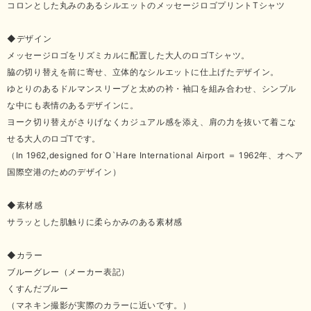
コロンとした丸みのあるシルエットのメッセージロゴプリントTシャツ
◆デザイン
メッセージロゴをリズミカルに配置した大人のロゴTシャツ。
脇の切り替えを前に寄せ、立体的なシルエットに仕上げたデザイン。
ゆとりのあるドルマンスリーブと太めの衿・袖口を組み合わせ、シンプル
な中にも表情のあるデザインに。
ヨーク切り替えがさりげなくカジュアル感を添え、肩の力を抜いて着こな
せる大人のロゴTです。
（In 1962,designed for O`Hare International Airport ＝ 1962年、オヘア
国際空港のためのデザイン）
◆素材感
サラッとした肌触りに柔らかみのある素材感
◆カラー
ブルーグレー（メーカー表記）
くすんだブルー
（マネキン撮影が実際のカラーに近いです。）