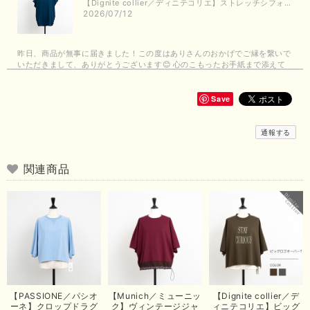
【Dignite collier／ディニテコリエ】ストレッチシフォンブラウス（ブルー）＊再入荷予定
2026/07/12
昨日、商品が無事に届きました！この度はありさんのおかげでご縁を繋いで
いただきまして、ありがとうございます😊 心のこもったお手紙まで添えて
いただきまして、ありがとうございます😊 商品もとても可愛くて、着心地
も良さそうでとても嬉しいです！この夏 大活躍しそうです💕 これからも
よろしくお願いいたします！
Save
この度は商品のお買い上げありがとうございました。 無事に
通報する
お手元に届き、気に入っていただけて安心いたしました！
arichanと同様に、商品の良さを共感していただけて大変嬉し
いです。 きれい見えして、イージーケアで暑くても快適な素
関連商品
材感。 楽しい夏を過ごしてくださいませ。 ありがとうござい
まいした。 またのご縁を楽しみにお待ちしております。
【ma couleur／マクルール】ハイゲージトリコットVガゼットタンク（ブラウン）
2026/06/26
思っていた通りの商品でした。発送も早く、梱包も丁寧。又、お世話になり
【PASSIONE／パシオ
【Munich／ミューニッ
【Dignite collier／デ
たいと思いました。色々とありがとうございました。
ーネ】クロップドラグ
ク】ヴィンテージジャ
ィニテコリエ】ビッグ