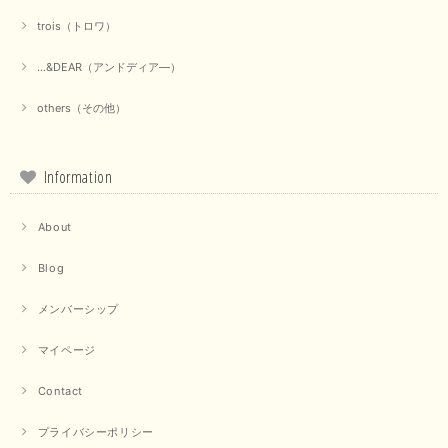
trois（トロワ）
上品なシアー素材と、さりげないギャザーのデザインがとても素敵です。ブ
ラックなので、カジュアルからきれいめまで、様々なコーディネートに合わ
せやすく、着回し力が高いと感じました。
...&DEAR（アンドディア―）
この度は当店でのお買い物誠にありがとうございました。 商
others（その他）
品もお気に召していただけて大変嬉しく思います。 仰る通り
活躍するシーンの多いアイテムなので、たくさん着ていただけ
ると幸いです。 ありがとうございました。 又のご来店お待ち
しております。
Information
About
【trois／トロワ】ポンチフーディーベスト（カーキ）
2025/09/15
Blog
メンバーシップ
マイページ
【QTUME／クチューム】ドルマンスリーブケープデザインブラウス（ライトグレー）
2025/09/10
Contact
プライバシーポリシー