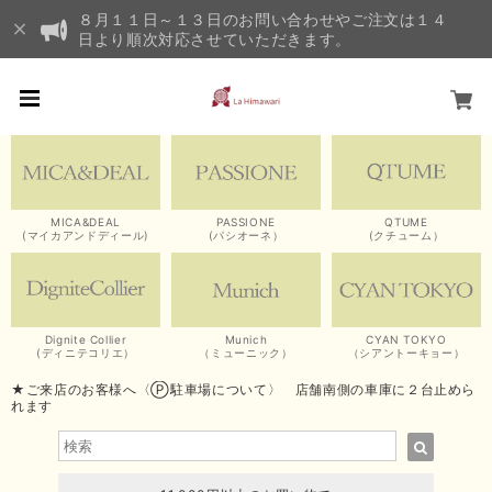
８月１１日～１３日のお問い合わせやご注文は１４
日より順次対応させていただきます。
MICA&DEAL
PASSIONE
QTUME
(マイカアンドディール)
(パシオーネ）
(クチューム）
Dignite Collier
Munich
CYAN TOKYO
(ディニテコリエ）
（ミューニック）
（シアントーキョー）
★ご来店のお客様へ〈Ⓟ駐車場について〉 店舗南側の車庫に２台止めら
れます