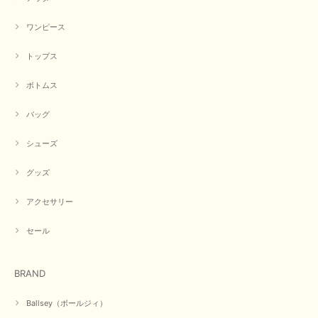
【CYAN TOKYO／シアン トーキョー】フレアチュニックロゴロンT（ホワイト）
2026/04/23
ワンピース
トップス
早い発送で届いたのも予定より早く届きました。丁寧に梱包されていて良か
ったです。CYANさんの洋服も思っていた通りで気に入りました。
ボトムス
この度は商品のお買い上げ誠にありがとうございました。 人
気のシアントーキョーさん、数多くあるお店の中で当店でお求
バッグ
めいただきありがとうございます。 商品も無事に到着して、
お気に召していただき何よりでございます。 又のご来店お待
ちいたしております。 ありがとうございました。
シューズ
グッズ
【PASSIONE／パシオーネ】ミニフードドルマンジャケット（ネイビー）
アクセサリー
2026/03/05
セール
在庫があるかの確認対応もスムーズにしてくれて発送も早く とても気持ち
良いお買い物が出来ました。 商品も良い物で購入して良かったです。
BRAND
この度は数多くあるお店の中から当店でお声かけをいただき誠
にありがとうございました。 お客様のご要望にお応えできた
Ballsey（ボールジィ）
事、大変嬉しく思います。 良い物をたくさん揃えてたくさん