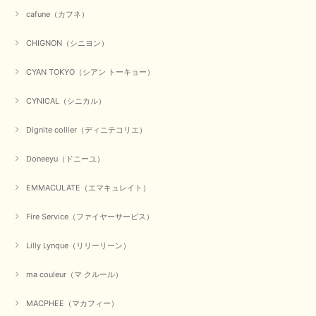
のお客様に喜んでいただく、それが理想なのですが。 メーカ
cafune（カフネ）
ーで在庫が見つかり良かったです。 春のおしゃれを楽しんで
くださいませ。 ありがとうございました。
CHIGNON（シニヨン）
CYAN TOKYO（シアン トーキョー）
【CYAN TOKYO／シアン トーキョー】ガルゼベロアオーバータックテーパードパンツ（ブラック）
2026/01/04
CYNICAL（シニカル）
Dignite collier（ディニテコリエ）
元旦早々にお買い物したものが翌日発送完了、4日朝 に手元に届きました。
お正月休みだろうとそんなに早くにご対応頂けると期待していなかったので
Doneeyu（ドニーユ）
すが、迅速なご対応に感謝致します。ありがとうございました
EMMACULATE（エマキュレイト）
この度は、当店でのお買い物誠にありがとうございました。
無事に商品がお手元に届いて喜んでいただけた事、私共も大変
嬉しく思います。 ありがとうございました。 又のご来店お待
Fire Service（ファイヤーサービス）
ちしております。
Lilly Lynque（リリーリーン）
ma couleur（マ クルール）
【QTUME／クチューム】シャギーニットVネックベスト（ブルー）
2025/10/25
MACPHEE（マカフィー）