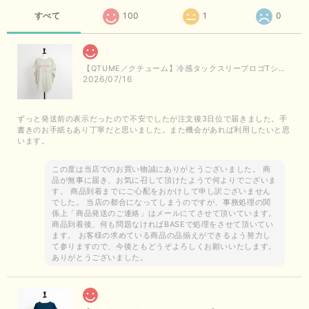
すべて
100
1
0
【QTUME／クチューム】冷感タックスリーブロゴTシャツ（ライトグレー）
2026/07/16
ずっと発送前の表示だったので不安でしたが注文後3日位で届きました。手
書きのお手紙もあり丁寧だと思いました。また機会があれば利用したいと思
います。
この度は当店でのお買い物誠にありがとうございました。 商
品が無事に届き、お気に召して頂けたようで何よりでございま
す。 商品到着までにご心配をおかけして申し訳ございません
でした。 当店の都合になってしまうのですが、事務処理の関
係上「商品発送のご連絡」はメールにてさせて頂いています。
商品到着後、何も問題なければBASEで処理をさせて頂いてい
ます。 お客様の求めている商品の品揃えができるよう努力し
て参りますので、今後ともどうぞよろしくお願いいたします。
ありがとうございました。