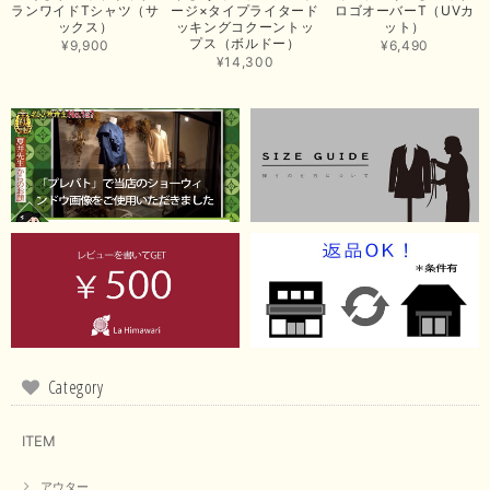
ランワイドTシャツ（サ
ージ×タイプライタード
ロゴオーバーT（UVカ
この度は当店でのお買い上げ誠にありがとうございました。
ックス）
ッキングコクーントッ
ット）
プス（ボルドー）
商品もお気に召していただき嬉しい限りでございます。 ブラ
¥9,900
¥6,490
ウンは好みが分かれますが、お買い上げいただくならたくさん
¥14,300
出ている今年がおすすめですね。 ありがとうございました。
またのご来店お待ちしております。
【RILATO／リラート】袖ギャザーシャツ（イエロー）
2026/05/21
イエローと表示ありますが、黄緑っぽい気がします
この度は商品のお買い上げ誠にありがとうございました。 仰
る通り、ブランドでのカラー表記はイエローですが。 実際は
緑がかったイエローになるため、黄緑に近いです。 画像では
実際の色に伝えられるように努力していますが、 見る時の環
境や見る人の判断の違いで誤差がでてしまうと思います。 ご
Category
指摘ありがとうございました。 又のご来店お待ちしておりま
す。
ITEM
アウター