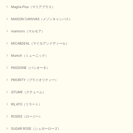
かわいいふわふわのベスト届きました ありがとうございます😊
Maglia Plus（マリアプラス）
この度は数多くあるお店の中から、当店でお買い物していただ
MAISON CANVVAS（メゾンキャンバス）
き誠にありがとうございました。 商品が無事に届き、喜んで
いただけて何よりでございます。 重ね着の楽しい秋冬のおし
marmors（マルモア）
ゃれ、楽しんでくださいませ。 ありがとうございました。
MICA&DEAL（マイカアンドディール）
Munich（ミューニック）
【Dignite collier／ディニテコリエ】ショートスナップ綿ナイロンブラウス（ブラック）
2025/09/23
PASSIONE（パシオーネ）
PRIORITY（プライオリティー）
【Munich／ミューニック】8ozスラブデニムバルーンシャツ（ホワイト）
QTUME（クチューム）
2025/09/23
RILATO（リラート）
ROSIEE（ロージー）
【marmors／マルモア】シアーギャザーカーディガン（ブラック）
2025/09/18
SUGAR ROSE（シュガーローズ）