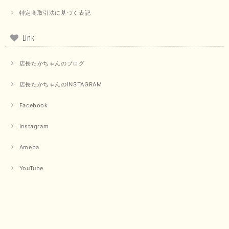
【PASSIONE／パシオーネ】クロップドメッセージロゴTシャツ（チャコール）
特定商取引法に基づく表記
2025/07/31
Link
毎回迅速に発送して頂きありがとうございます 手書きのメッセージも楽し
みになっています 丈感が短いカットソーを探していて、ちょうど見つかり
店長たかちゃんのブログ
良かったです またよろしくお願いします
店長たかちゃんのINSTAGRAM
いつもありがとうございます。 暑い日が続く毎日、すぐに活
用していただける商品が、無事 お手元にお届けてきて嬉しい
です。 夏物が少なくなってきていますが、お気に召していた
Facebook
だける商品を見つけていただきありがとうございました。 又
のご来店お待ちしております。
Instagram
Ameba
【QTUME／クチューム】ボンディングフーディーベスト（ブラック）
2025/03/13
YouTube
今回も早々に発送して頂けて良かったです この端境期に使えて重宝しそう
です 手書きのメッセージもありがとうございました また利用させて頂きた
いと思うショップさんです