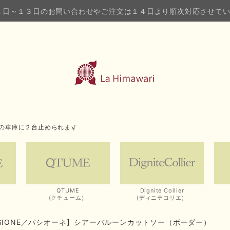
１日～１３日のお問い合わせやご注文は１４日より順次対応させて
の車庫に２台止められます
QTUME
Dignite Collier
(クチューム）
(ディニテコリエ）
SSIONE／パシオーネ】シアーバルーンカットソー（ボーダー）