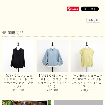
いただきまして、ありがとうございます😊 商品もとても可愛くて、着心地
も良さそうでとても嬉しいです！この夏 大活躍しそうです💕 これからも
よろしくお願いいたします！
Save
この度は商品のお買い上げありがとうございました。 無事に
通報する
お手元に届き、気に入っていただけて安心いたしました！
arichanと同様に、商品の良さを共感していただけて大変嬉し
いです。 きれい見えして、イージーケアで暑くても快適な素
関連商品
材感。 楽しい夏を過ごしてくださいませ。 ありがとうござい
まいした。 またのご縁を楽しみにお待ちしております。
【ma couleur／マクルール】ハイゲージトリコットVガゼットタンク（ブラウン）
2026/06/26
思っていた通りの商品でした。発送も早く、梱包も丁寧。又、お世話になり
【CYNICAL／シニカ
【PASSIONE／パシオ
【Munich／ミューニッ
たいと思いました。色々とありがとうございました。
ル】スキッパーネック
ーネ】カーブスリーブ
ク】60sフレンチリネ
オーバーシャツ（ブラ
ショートシャツ（ネイ
ンタックシャツ（イエ
この度は当店でのお買い上げ誠にありがとうございました。
ック）
ビー）
ロー）
商品もお気に召していただき嬉しい限りでございます。 ブラ
¥10,890
¥17,600
¥18,700
ウンは好みが分かれますが、お買い上げいただくならたくさん
出ている今年がおすすめですね。 ありがとうございました。
またのご来店お待ちしております。