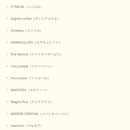
【CYAN TOKYO／シアン トーキョー】ガルゼベロアオーバータックテーパードパンツ（ブラック）
CYNICAL（シニカル）
2026/01/04
Dignite collier（ディニテコリエ）
元旦早々にお買い物したものが翌日発送完了、4日朝 に手元に届きました。
Doneeyu（ドニーユ）
お正月休みだろうとそんなに早くにご対応頂けると期待していなかったので
すが、迅速なご対応に感謝致します。ありがとうございました
EMMACULATE（エマキュレイト）
この度は、当店でのお買い物誠にありがとうございました。
無事に商品がお手元に届いて喜んでいただけた事、私共も大変
Fire Service（ファイヤーサービス）
嬉しく思います。 ありがとうございました。 又のご来店お待
ちしております。
Lilly Lynque（リリーリーン）
ma couleur（マ クルール）
【QTUME／クチューム】シャギーニットVネックベスト（ブルー）
2025/10/25
MACPHEE（マカフィー）
Maglia Plus（マリアプラス）
かわいいふわふわのベスト届きました ありがとうございます😊
MAISON CANVVAS（メゾンキャンバス）
この度は数多くあるお店の中から、当店でお買い物していただ
き誠にありがとうございました。 商品が無事に届き、喜んで
marmors（マルモア）
いただけて何よりでございます。 重ね着の楽しい秋冬のおし