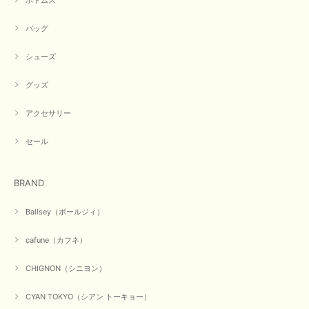
ボトムス
この度は商品のお買い上げ誠にありがとうございました。 人
バッグ
気のシアントーキョーさん、数多くあるお店の中で当店でお求
めいただきありがとうございます。 商品も無事に到着して、
お気に召していただき何よりでございます。 又のご来店お待
シューズ
ちいたしております。 ありがとうございました。
グッズ
アクセサリー
【PASSIONE／パシオーネ】ミニフードドルマンジャケット（ネイビー）
2026/03/05
セール
在庫があるかの確認対応もスムーズにしてくれて発送も早く とても気持ち
BRAND
良いお買い物が出来ました。 商品も良い物で購入して良かったです。
この度は数多くあるお店の中から当店でお声かけをいただき誠
Ballsey（ボールジィ）
にありがとうございました。 お客様のご要望にお応えできた
事、大変嬉しく思います。 良い物をたくさん揃えてたくさん
cafune（カフネ）
のお客様に喜んでいただく、それが理想なのですが。 メーカ
ーで在庫が見つかり良かったです。 春のおしゃれを楽しんで
くださいませ。 ありがとうございました。
CHIGNON（シニヨン）
CYAN TOKYO（シアン トーキョー）