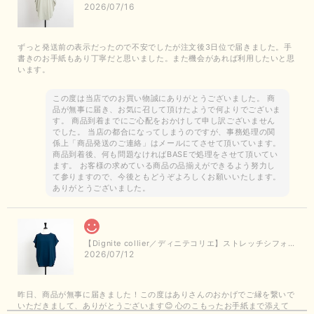
2026/07/16
ずっと発送前の表示だったので不安でしたが注文後3日位で届きました。手
書きのお手紙もあり丁寧だと思いました。また機会があれば利用したいと思
います。
この度は当店でのお買い物誠にありがとうございました。 商
品が無事に届き、お気に召して頂けたようで何よりでございま
す。 商品到着までにご心配をおかけして申し訳ございません
でした。 当店の都合になってしまうのですが、事務処理の関
係上「商品発送のご連絡」はメールにてさせて頂いています。
商品到着後、何も問題なければBASEで処理をさせて頂いてい
ます。 お客様の求めている商品の品揃えができるよう努力し
て参りますので、今後ともどうぞよろしくお願いいたします。
ありがとうございました。
【Dignite collier／ディニテコリエ】ストレッチシフォンブラウス（ブルー）＊再入荷予定
2026/07/12
昨日、商品が無事に届きました！この度はありさんのおかげでご縁を繋いで
いただきまして、ありがとうございます😊 心のこもったお手紙まで添えて