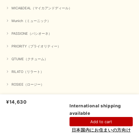
ゃれ、楽しんでくださいませ。 ありがとうございました。
MICA&DEAL（マイカアンドディール）
Munich（ミューニック）
【Dignite collier／ディニテコリエ】ショートスナップ綿ナイロンブラウス（ブラック）
2025/09/23
PASSIONE（パシオーネ）
PRIORITY（プライオリティー）
QTUME（クチューム）
【Munich／ミューニック】8ozスラブデニムバルーンシャツ（ホワイト）
2025/09/23
RILATO（リラート）
ROSIEE（ロージー）
【marmors／マルモア】シアーギャザーカーディガン（ブラック）
SUGAR ROSE（シュガーローズ）
2025/09/18
¥14,630
International shipping
trois（トロワ）
available
ショップに質問する
上品なシアー素材と、さりげないギャザーのデザインがとても素敵です。ブ
Add to cart
ラックなので、カジュアルからきれいめまで、様々なコーディネートに合わ
...&DEAR（アンドディア―）
せやすく、着回し力が高いと感じました。
日本国内にお住まいの方向け
others（その他）