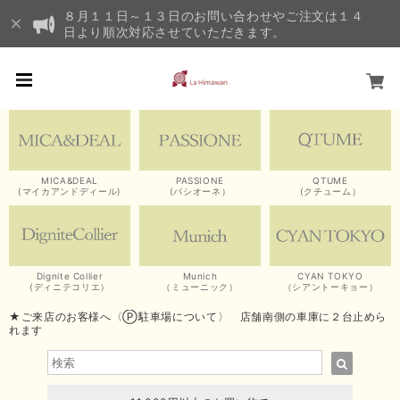
８月１１日～１３日のお問い合わせやご注文は１４
日より順次対応させていただきます。
MICA&DEAL
PASSIONE
QTUME
(マイカアンドディール)
(パシオーネ）
(クチューム）
Dignite Collier
Munich
CYAN TOKYO
(ディニテコリエ）
（ミューニック）
（シアントーキョー）
★ご来店のお客様へ〈Ⓟ駐車場について〉 店舗南側の車庫に２台止めら
れます