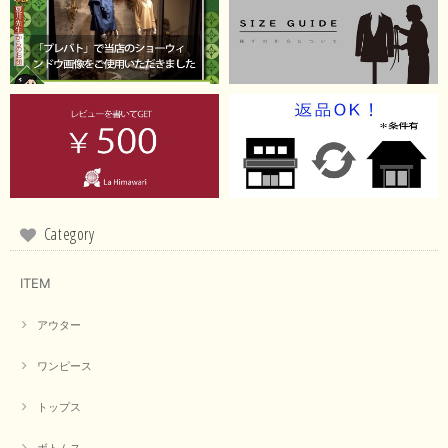
【RILATO／リラート】袖ギャザーシャツ（イエロー）
2026/05/21
イエローと表示ありますが、黄緑っぽい気がします
この度は商品のお買い上げ誠にありがとうございました。 仰
る通り、ブランドでのカラー表記はイエローですが。 実際は
緑がかったイエローになるため、黄緑に近いです。 画像では
実際の色に伝えられるように努力していますが、 見る時の環
Category
境や見る人の判断の違いで誤差がでてしまうと思います。 ご
指摘ありがとうございました。 又のご来店お待ちしておりま
す。
ITEM
アウター
【CYAN TOKYO／シアン トーキョー】フレアチュニックロゴロンT（ホワイト）
2026/04/23
ワンピース
トップス
早い発送で届いたのも予定より早く届きました。丁寧に梱包されていて良か
ったです。CYANさんの洋服も思っていた通りで気に入りました。