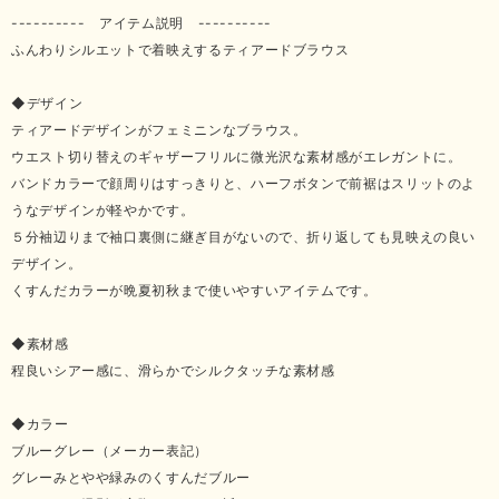
---------- アイテム説明 ----------
ふんわりシルエットで着映えするティアードブラウス
◆デザイン
ティアードデザインがフェミニンなブラウス。
ウエスト切り替えのギャザーフリルに微光沢な素材感がエレガントに。
バンドカラーで顔周りはすっきりと、ハーフボタンで前裾はスリットのよ
うなデザインが軽やかです。
５分袖辺りまで袖口裏側に継ぎ目がないので、折り返しても見映えの良い
デザイン。
くすんだカラーが晩夏初秋まで使いやすいアイテムです。
◆素材感
程良いシアー感に、滑らかでシルクタッチな素材感
◆カラー
ブルーグレー（メーカー表記）
グレーみとやや緑みのくすんだブルー