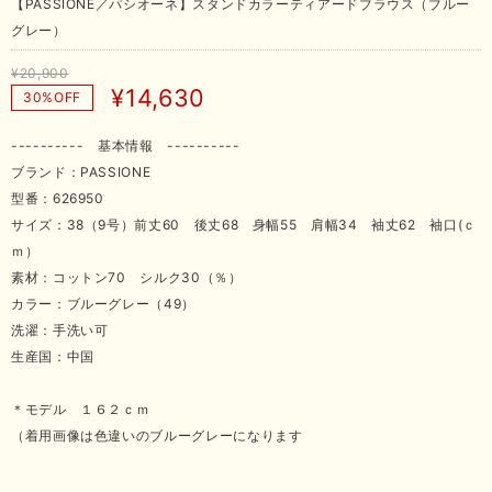
【PASSIONE／パシオーネ】スタンドカラーティアードブラウス（ブルー
グレー）
¥20,900
¥14,630
30%OFF
---------- 基本情報 ----------
ブランド：PASSIONE
型番：626950
サイズ：38（9号）前丈60 後丈68 身幅55 肩幅34 袖丈62 袖口(ｃ
ｍ）
素材：コットン70 シルク30（％）
カラー：ブルーグレー（49）
洗濯：手洗い可
生産国：中国
＊モデル １６２ｃｍ
（着用画像は色違いのブルーグレーになります