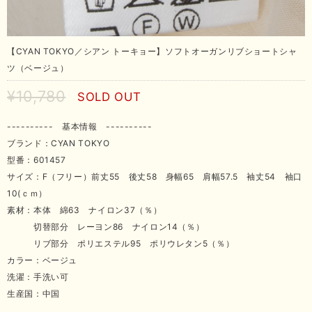
【CYAN TOKYO／シアン トーキョー】ソフトオーガンリブショートシャ
ツ（ベージュ）
¥10,780
SOLD OUT
---------- 基本情報 ----------
ブランド：CYAN TOKYO
型番：601457
サイズ：F（フリー）前丈55 後丈58 身幅65 肩幅57.5 袖丈54 袖口
10(ｃｍ）
素材：本体 綿63 ナイロン37（％）
切替部分 レーヨン86 ナイロン14（％）
リブ部分 ポリエステル95 ポリウレタン5（％）
カラー：ベージュ
洗濯：手洗い可
生産国：中国