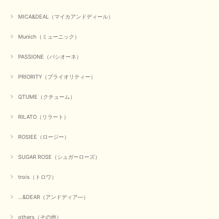
MICA&DEAL（マイカアンドディール）
【QTUME／クチューム】シャギーニットVネックベスト（ブルー）
Munich（ミューニック）
2025/10/25
PASSIONE（パシオーネ）
かわいいふわふわのベスト届きました ありがとうございます😊
PRIORITY（プライオリティー）
この度は数多くあるお店の中から、当店でお買い物していただ
QTUME（クチューム）
き誠にありがとうございました。 商品が無事に届き、喜んで
いただけて何よりでございます。 重ね着の楽しい秋冬のおし
ゃれ、楽しんでくださいませ。 ありがとうございました。
RILATO（リラート）
ROSIEE（ロージー）
【Dignite collier／ディニテコリエ】ショートスナップ綿ナイロンブラウス（ブラック）
SUGAR ROSE（シュガーローズ）
2025/09/23
trois（トロワ）
...&DEAR（アンドディア―）
【Munich／ミューニック】8ozスラブデニムバルーンシャツ（ホワイト）
2025/09/23
others（その他）