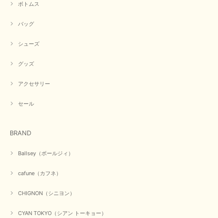
実際の色に伝えられるように努力していますが、 見る時の環
ボトムス
境や見る人の判断の違いで誤差がでてしまうと思います。 ご
指摘ありがとうございました。 又のご来店お待ちしておりま
バッグ
す。
シューズ
グッズ
【CYAN TOKYO／シアン トーキョー】フレアチュニックロゴロンT（ホワイト）
2026/04/23
アクセサリー
早い発送で届いたのも予定より早く届きました。丁寧に梱包されていて良か
セール
ったです。CYANさんの洋服も思っていた通りで気に入りました。
この度は商品のお買い上げ誠にありがとうございました。 人
BRAND
気のシアントーキョーさん、数多くあるお店の中で当店でお求
めいただきありがとうございます。 商品も無事に到着して、
お気に召していただき何よりでございます。 又のご来店お待
Ballsey（ボールジィ）
ちいたしております。 ありがとうございました。
cafune（カフネ）
CHIGNON（シニヨン）
【PASSIONE／パシオーネ】ミニフードドルマンジャケット（ネイビー）
2026/03/05
CYAN TOKYO（シアン トーキョー）