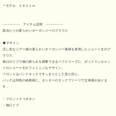
＊モデル １６２ｃｍ
---------- アイテム説明 ----------
肌当たりの柔らかいオーガンジーのブラウス
◆デザイン
涼し気なシアー感の柔らかいオーガンジー素材を使用したショート丈のブ
ラウス。
袖口のリブで袖の膨らみを調整できるパフスリーブに、ボックスシルエッ
トのショート丈がフェミニンなデザイン。
フロントはバンドネックですっきりとした見た目に。
バックは同色の縞模様に、センターのタックプリーツで立体感がありま
す。
・フロント５つボタン
・袖口リブ