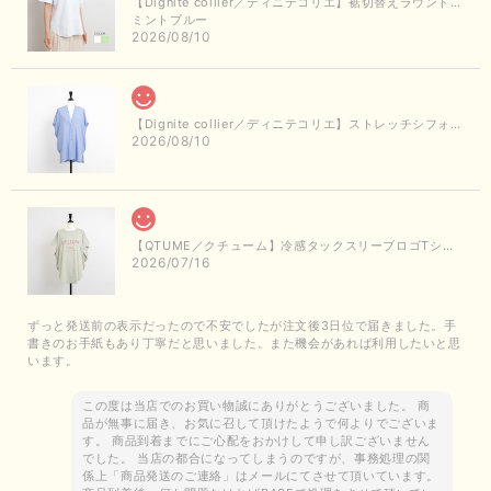
【Dignite collier／ディニテコリエ】裾切替えラウンドヘムTシャツ
ミントブルー
2026/08/10
【Dignite collier／ディニテコリエ】ストレッチシフォンシャツジャケット（サックス）
2026/08/10
【QTUME／クチューム】冷感タックスリーブロゴTシャツ（ライトグレー）
2026/07/16
ずっと発送前の表示だったので不安でしたが注文後3日位で届きました。手
書きのお手紙もあり丁寧だと思いました。また機会があれば利用したいと思
います。
この度は当店でのお買い物誠にありがとうございました。 商
品が無事に届き、お気に召して頂けたようで何よりでございま
す。 商品到着までにご心配をおかけして申し訳ございません
でした。 当店の都合になってしまうのですが、事務処理の関
係上「商品発送のご連絡」はメールにてさせて頂いています。