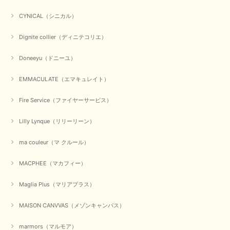
在庫があるかの確認対応もスムーズにしてくれて発送も早く とても気持ち
CYNICAL（シニカル）
良いお買い物が出来ました。 商品も良い物で購入して良かったです。
Dignite collier（ディニテコリエ）
この度は数多くあるお店の中から当店でお声かけをいただき誠
にありがとうございました。 お客様のご要望にお応えできた
Doneeyu（ドニーユ）
事、大変嬉しく思います。 良い物をたくさん揃えてたくさん
のお客様に喜んでいただく、それが理想なのですが。 メーカ
ーで在庫が見つかり良かったです。 春のおしゃれを楽しんで
EMMACULATE（エマキュレイト）
くださいませ。 ありがとうございました。
Fire Service（ファイヤーサービス）
Lilly Lynque（リリーリーン）
【CYAN TOKYO／シアン トーキョー】ガルゼベロアオーバータックテーパードパンツ（ブラック）
2026/01/04
ma couleur（マ クルール）
MACPHEE（マカフィー）
元旦早々にお買い物したものが翌日発送完了、4日朝 に手元に届きました。
お正月休みだろうとそんなに早くにご対応頂けると期待していなかったので
すが、迅速なご対応に感謝致します。ありがとうございました
Maglia Plus（マリアプラス）
この度は、当店でのお買い物誠にありがとうございました。
MAISON CANVVAS（メゾンキャンバス）
無事に商品がお手元に届いて喜んでいただけた事、私共も大変
嬉しく思います。 ありがとうございました。 又のご来店お待
ちしております。
marmors（マルモア）