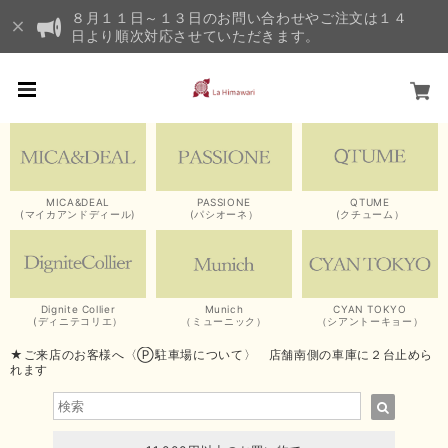
８月１１日～１３日のお問い合わせやご注文は１４
日より順次対応させていただきます。
MICA&DEAL
PASSIONE
QTUME
(マイカアンドディール)
(パシオーネ）
(クチューム）
Dignite Collier
Munich
CYAN TOKYO
(ディニテコリエ）
（ミューニック）
（シアントーキョー）
★ご来店のお客様へ〈Ⓟ駐車場について〉 店舗南側の車庫に２台止めら
れます