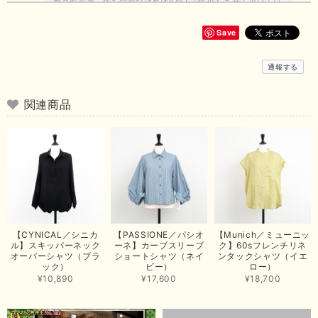
商品到着後、何も問題なければBASEで処理をさせて頂いてい
ます。 お客様の求めている商品の品揃えができるよう努力し
て参りますので、今後ともどうぞよろしくお願いいたします。
Save
ありがとうございました。
通報する
【Dignite collier／ディニテコリエ】ストレッチシフォンブラウス（ブルー）＊再入荷予定
関連商品
2026/07/12
昨日、商品が無事に届きました！この度はありさんのおかげでご縁を繋いで
いただきまして、ありがとうございます😊 心のこもったお手紙まで添えて
いただきまして、ありがとうございます😊 商品もとても可愛くて、着心地
も良さそうでとても嬉しいです！この夏 大活躍しそうです💕 これからも
よろしくお願いいたします！
この度は商品のお買い上げありがとうございました。 無事に
お手元に届き、気に入っていただけて安心いたしました！
【CYNICAL／シニカ
【PASSIONE／パシオ
【Munich／ミューニッ
arichanと同様に、商品の良さを共感していただけて大変嬉し
ル】スキッパーネック
ーネ】カーブスリーブ
ク】60sフレンチリネ
いです。 きれい見えして、イージーケアで暑くても快適な素
オーバーシャツ（ブラ
ショートシャツ（ネイ
ンタックシャツ（イエ
材感。 楽しい夏を過ごしてくださいませ。 ありがとうござい
ック）
ビー）
ロー）
まいした。 またのご縁を楽しみにお待ちしております。
¥10,890
¥17,600
¥18,700