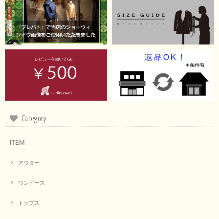
【ma couleur／マクルール】ハイゲージトリコットVガゼットタンク（ブラウン）
2026/06/26
思っていた通りの商品でした。発送も早く、梱包も丁寧。又、お世話になり
たいと思いました。色々とありがとうございました。
この度は当店でのお買い上げ誠にありがとうございました。
商品もお気に召していただき嬉しい限りでございます。 ブラ
ウンは好みが分かれますが、お買い上げいただくならたくさん
出ている今年がおすすめですね。 ありがとうございました。
またのご来店お待ちしております。
Category
ITEM
【RILATO／リラート】袖ギャザーシャツ（イエロー）
2026/05/21
アウター
イエローと表示ありますが、黄緑っぽい気がします
ワンピース
この度は商品のお買い上げ誠にありがとうございました。 仰
トップス
る通り、ブランドでのカラー表記はイエローですが。 実際は
緑がかったイエローになるため、黄緑に近いです。 画像では