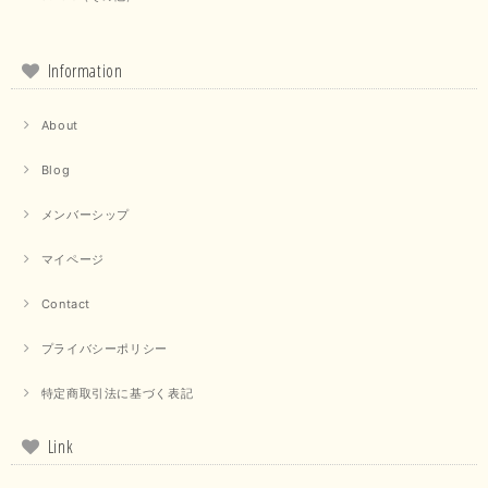
Information
【marmors／マルモア】シアーギャザーカーディガン（ブラック）
2025/09/18
About
Blog
上品なシアー素材と、さりげないギャザーのデザインがとても素敵です。ブ
ラックなので、カジュアルからきれいめまで、様々なコーディネートに合わ
せやすく、着回し力が高いと感じました。
メンバーシップ
この度は当店でのお買い物誠にありがとうございました。 商
マイページ
品もお気に召していただけて大変嬉しく思います。 仰る通り
活躍するシーンの多いアイテムなので、たくさん着ていただけ
Contact
ると幸いです。 ありがとうございました。 又のご来店お待ち
しております。
プライバシーポリシー
特定商取引法に基づく表記
【trois／トロワ】ポンチフーディーベスト（カーキ）
2025/09/15
Link