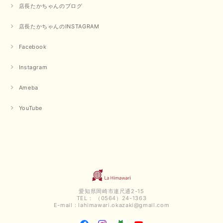
店長たかちゃんのブログ
【QTUME／クチューム】ドルマンスリーブケープデザインブラウス（ライトグレー）
店長たかちゃんのINSTAGRAM
2025/09/10
Facebook
Instagram
【PASSIONE／パシオーネ】クロップドメッセージロゴTシャツ（チャコール）
2025/07/31
Ameba
YouTube
毎回迅速に発送して頂きありがとうございます 手書きのメッセージも楽し
みになっています 丈感が短いカットソーを探していて、ちょうど見つかり
良かったです またよろしくお願いします
いつもありがとうございます。 暑い日が続く毎日、すぐに活
用していただける商品が、無事 お手元にお届けてきて嬉しい
です。 夏物が少なくなってきていますが、お気に召していた
だける商品を見つけていただきありがとうございました。 又
のご来店お待ちしております。
愛知県岡崎市連尺通2-15
TEL： （0564）24-1363
E-mail：
lahimawari.okazaki@gmail.com
【QTUME／クチューム】ボンディングフーディーベスト（ブラック）