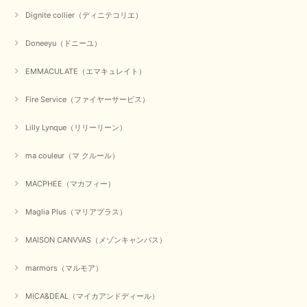
Dignite collier（ディニテコリエ）
この度は数多くあるお店の中から当店でお声かけをいただき誠
にありがとうございました。 お客様のご要望にお応えできた
Doneeyu（ドニーユ）
事、大変嬉しく思います。 良い物をたくさん揃えてたくさん
のお客様に喜んでいただく、それが理想なのですが。 メーカ
ーで在庫が見つかり良かったです。 春のおしゃれを楽しんで
EMMACULATE（エマキュレイト）
くださいませ。 ありがとうございました。
Fire Service（ファイヤーサービス）
Lilly Lynque（リリーリーン）
【CYAN TOKYO／シアン トーキョー】ガルゼベロアオーバータックテーパードパンツ（ブラック）
2026/01/04
ma couleur（マ クルール）
MACPHEE（マカフィー）
元旦早々にお買い物したものが翌日発送完了、4日朝 に手元に届きました。
お正月休みだろうとそんなに早くにご対応頂けると期待していなかったので
すが、迅速なご対応に感謝致します。ありがとうございました
Maglia Plus（マリアプラス）
この度は、当店でのお買い物誠にありがとうございました。
MAISON CANVVAS（メゾンキャンバス）
無事に商品がお手元に届いて喜んでいただけた事、私共も大変
嬉しく思います。 ありがとうございました。 又のご来店お待
ちしております。
marmors（マルモア）
MICA&DEAL（マイカアンドディール）