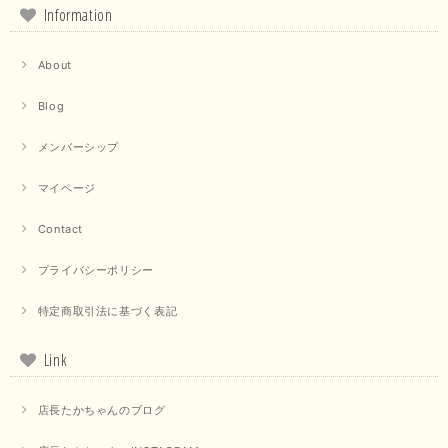
Information
【marmors／マルモア】シアーギャザーカーディガン（ブラック）
2025/09/18
About
Blog
上品なシアー素材と、さりげないギャザーのデザインがとても素敵です。ブ
ラックなので、カジュアルからきれいめまで、様々なコーディネートに合わ
せやすく、着回し力が高いと感じました。
メンバーシップ
この度は当店でのお買い物誠にありがとうございました。 商
マイページ
品もお気に召していただけて大変嬉しく思います。 仰る通り
活躍するシーンの多いアイテムなので、たくさん着ていただけ
Contact
ると幸いです。 ありがとうございました。 又のご来店お待ち
しております。
プライバシーポリシー
特定商取引法に基づく表記
【trois／トロワ】ポンチフーディーベスト（カーキ）
2025/09/15
Link
店長たかちゃんのブログ
【QTUME／クチューム】ドルマンスリーブケープデザインブラウス（ライトグレー）