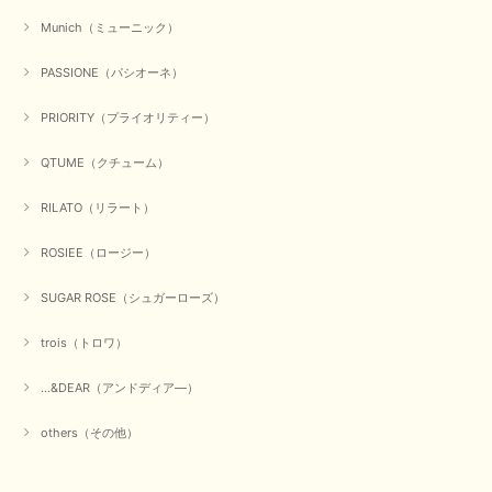
【QTUME／クチューム】シャギーニットVネックベスト（ブルー）
Munich（ミューニック）
2025/10/25
PASSIONE（パシオーネ）
かわいいふわふわのベスト届きました ありがとうございます😊
PRIORITY（プライオリティー）
この度は数多くあるお店の中から、当店でお買い物していただ
QTUME（クチューム）
き誠にありがとうございました。 商品が無事に届き、喜んで
いただけて何よりでございます。 重ね着の楽しい秋冬のおし
ゃれ、楽しんでくださいませ。 ありがとうございました。
RILATO（リラート）
ROSIEE（ロージー）
【Dignite collier／ディニテコリエ】ショートスナップ綿ナイロンブラウス（ブラック）
SUGAR ROSE（シュガーローズ）
2025/09/23
trois（トロワ）
...&DEAR（アンドディア―）
【Munich／ミューニック】8ozスラブデニムバルーンシャツ（ホワイト）
2025/09/23
others（その他）