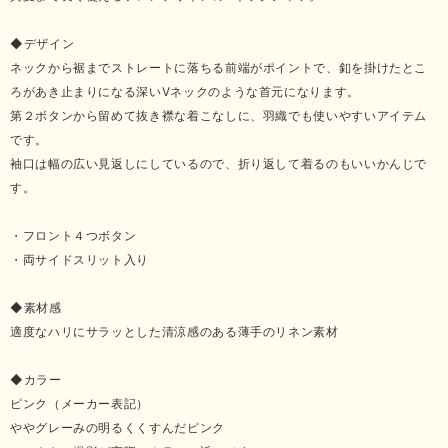
◆デザイン
ネックから裾までストレートに落ちる前端がポイントで、釦を掛けたとこ
ろがあき止まりになる深いVネックのような首元になります。
第２ボタンから留めて抜き襟な着こなしに、羽織でも使いやすいアイテム
です。
袖口は幅の広い見返しにしているので、折り返して着るのもいいかんじで
す。
・フロント４つボタン
・両サイドスリット入り
◆素材感
適度なハリにサラッとした清涼感のある薄手のリネン素材
◆カラー
ピンク（メーカー表記）
ややグレーみの明るくくすんだピンク