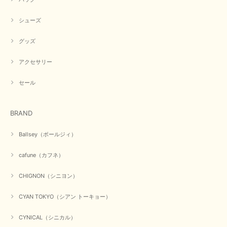
す。
シューズ
グッズ
【CYAN TOKYO／シアン トーキョー】フレアチュニックロゴロンT（ホワイト）
2026/04/23
アクセサリー
早い発送で届いたのも予定より早く届きました。丁寧に梱包されていて良か
セール
ったです。CYANさんの洋服も思っていた通りで気に入りました。
この度は商品のお買い上げ誠にありがとうございました。 人
BRAND
気のシアントーキョーさん、数多くあるお店の中で当店でお求
めいただきありがとうございます。 商品も無事に到着して、
お気に召していただき何よりでございます。 又のご来店お待
Ballsey（ボールジィ）
ちいたしております。 ありがとうございました。
cafune（カフネ）
CHIGNON（シニヨン）
【PASSIONE／パシオーネ】ミニフードドルマンジャケット（ネイビー）
2026/03/05
CYAN TOKYO（シアン トーキョー）
在庫があるかの確認対応もスムーズにしてくれて発送も早く とても気持ち
CYNICAL（シニカル）
良いお買い物が出来ました。 商品も良い物で購入して良かったです。