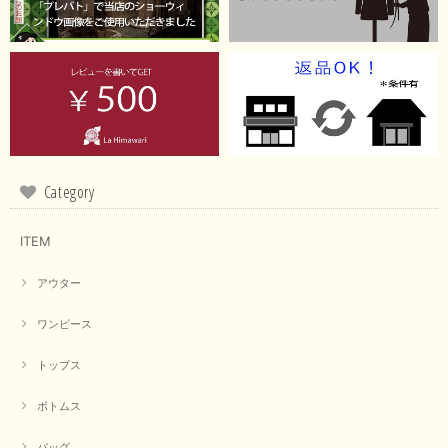
思っていた通りの商品でした。発送も早く、梱包も丁寧。又、お世話になり
たいと思いました。色々とありがとうございました。
この度は当店でのお買い上げ誠にありがとうございました。
商品もお気に召していただき嬉しい限りでございます。 ブラ
ウンは好みが分かれますが、お買い上げいただくならたくさん
出ている今年がおすすめですね。 ありがとうございました。
またのご来店お待ちしております。
Category
ITEM
【RILATO／リラート】袖ギャザーシャツ（イエロー）
2026/05/21
アウター
イエローと表示ありますが、黄緑っぽい気がします
ワンピース
この度は商品のお買い上げ誠にありがとうございました。 仰
トップス
る通り、ブランドでのカラー表記はイエローですが。 実際は
緑がかったイエローになるため、黄緑に近いです。 画像では
実際の色に伝えられるように努力していますが、 見る時の環
ボトムス
境や見る人の判断の違いで誤差がでてしまうと思います。 ご
指摘ありがとうございました。 又のご来店お待ちしておりま
バッグ