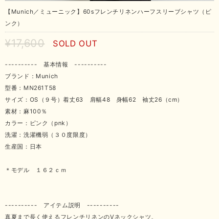
【Munich／ミューニック】60sフレンチリネンハーフスリーブシャツ（ピ
ンク）
¥17,600
SOLD OUT
---------- 基本情報 ----------
ブランド：Munich
型番：MN261T58
サイズ：OS（９号）着丈63 肩幅48 身幅62 袖丈26（cm）
素材：麻100％
カラー：ピンク（pnk）
洗濯：洗濯機弱（３０度限度）
生産国：日本
＊モデル １６２ｃｍ
---------- アイテム説明 ----------
真夏まで長く使えるフレンチリネンのVネックシャツ。