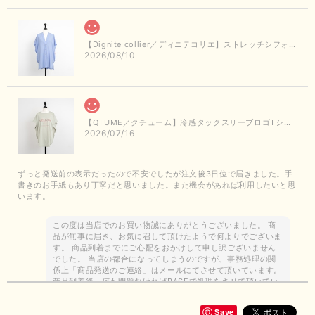
【Dignite collier／ディニテコリエ】ストレッチシフォンシャツジャケット（サックス）
2026/08/10
【QTUME／クチューム】冷感タックスリーブロゴTシャツ（ライトグレー）
2026/07/16
ずっと発送前の表示だったので不安でしたが注文後3日位で届きました。手
書きのお手紙もあり丁寧だと思いました。また機会があれば利用したいと思
います。
この度は当店でのお買い物誠にありがとうございました。 商
品が無事に届き、お気に召して頂けたようで何よりでございま
す。 商品到着までにご心配をおかけして申し訳ございません
でした。 当店の都合になってしまうのですが、事務処理の関
係上「商品発送のご連絡」はメールにてさせて頂いています。
商品到着後、何も問題なければBASEで処理をさせて頂いてい
ます。 お客様の求めている商品の品揃えができるよう努力し
て参りますので、今後ともどうぞよろしくお願いいたします。
Save