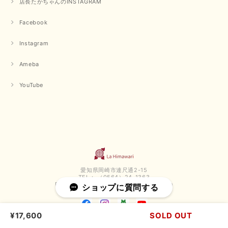
店長たかちゃんのINSTAGRAM
2025/09/10
Facebook
Instagram
【PASSIONE／パシオーネ】クロップドメッセージロゴTシャツ（チャコール）
2025/07/31
Ameba
YouTube
毎回迅速に発送して頂きありがとうございます 手書きのメッセージも楽し
みになっています 丈感が短いカットソーを探していて、ちょうど見つかり
良かったです またよろしくお願いします
いつもありがとうございます。 暑い日が続く毎日、すぐに活
用していただける商品が、無事 お手元にお届けてきて嬉しい
です。 夏物が少なくなってきていますが、お気に召していた
だける商品を見つけていただきありがとうございました。 又
のご来店お待ちしております。
愛知県岡崎市連尺通2-15
TEL： （0564）24-1363
E-mail：
lahimawari.okazaki@gmail.com
ショップに質問する
【QTUME／クチューム】ボンディングフーディーベスト（ブラック）
2025/03/13
¥17,600
SOLD OUT