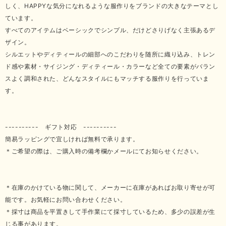
しく、HAPPYな気分になれるような服作りをブランドの大きなテーマとし
ています。
すべてのアイテムはベーシックでシンプル、だけどさりげなく主張あるデ
ザイン。
シルエットやディティールの細部へのこだわりを随所に織り込み、トレン
ド感や素材・サイジング・ディティール・カラーなど全ての要素がバラン
スよく調和された、どんなスタイルにもマッチする服作りを行っていま
す。
---------- ギフト対応 ----------
簡易ラッピングで宜しければ無料で承ります。
＊ご希望の際は、ご購入時の備考欄かメールにてお知らせください。
＊在庫のかけている物に関して、メーカーに在庫があればお取り寄せが可
能です。お気軽にお問い合わせください。
＊採寸は商品を平置きして手作業にて採寸しているため、多少の誤差が生
じる事があります。