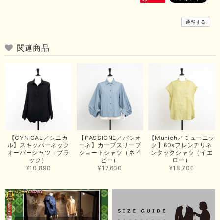
ありがとうございました。
通報する
【Dignite collier／ディニテコリエ】ストレッチシフォンブラウス（ブルー）＊再入荷予定
関連商品
2026/07/12
昨日、商品が無事に届きました！この度はありさんのおかげでご縁を繋いで
いただきまして、ありがとうございます😊 心のこもったお手紙まで添えて
いただきまして、ありがとうございます😊 商品もとても可愛くて、着心地
も良さそうでとても嬉しいです！この夏 大活躍しそうです💕 これからも
よろしくお願いいたします！
この度は商品のお買い上げありがとうございました。 無事に
お手元に届き、気に入っていただけて安心いたしました！
【CYNICAL／シニカ
【PASSIONE／パシオ
【Munich／ミューニッ
arichanと同様に、商品の良さを共感していただけて大変嬉し
ル】スキッパーネック
ーネ】カーブスリーブ
ク】60sフレンチリネ
いです。 きれい見えして、イージーケアで暑くても快適な素
オーバーシャツ（ブラ
ショートシャツ（ネイ
ンタックシャツ（イエ
材感。 楽しい夏を過ごしてくださいませ。 ありがとうござい
ック）
ビー）
ロー）
まいした。 またのご縁を楽しみにお待ちしております。
¥10,890
¥17,600
¥18,700
【ma couleur／マクルール】ハイゲージトリコットVガゼットタンク（ブラウン）
2026/06/26