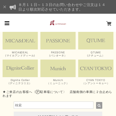
８月１１日～１３日のお問い合わせやご注文は１４
日より順次対応させていただきます。
MICA&DEAL
PASSIONE
QTUME
(マイカアンドディール)
(パシオーネ）
(クチューム）
Dignite Collier
Munich
CYAN TOKYO
(ディニテコリエ）
（ミューニック）
（シアントーキョー）
★ご来店のお客様へ〈Ⓟ駐車場について〉 店舗南側の車庫に２台止めら
れます