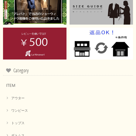
【RILATO／リラート】袖ギャザーシャツ（イエロー）
2026/05/21
イエローと表示ありますが、黄緑っぽい気がします
この度は商品のお買い上げ誠にありがとうございました。 仰
る通り、ブランドでのカラー表記はイエローですが。 実際は
緑がかったイエローになるため、黄緑に近いです。 画像では
実際の色に伝えられるように努力していますが、 見る時の環
境や見る人の判断の違いで誤差がでてしまうと思います。 ご
Category
指摘ありがとうございました。 又のご来店お待ちしておりま
す。
ITEM
アウター
【CYAN TOKYO／シアン トーキョー】フレアチュニックロゴロンT（ホワイト）
2026/04/23
ワンピース
トップス
早い発送で届いたのも予定より早く届きました。丁寧に梱包されていて良か
ったです。CYANさんの洋服も思っていた通りで気に入りました。
ボトムス