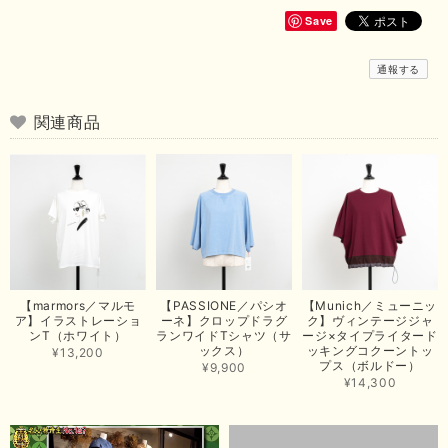
も良さそうでとても嬉しいです！この夏 大活躍しそうです💕 これからも
よろしくお願いいたします！
Save
この度は商品のお買い上げありがとうございました。 無事に
通報する
お手元に届き、気に入っていただけて安心いたしました！
arichanと同様に、商品の良さを共感していただけて大変嬉し
いです。 きれい見えして、イージーケアで暑くても快適な素
関連商品
材感。 楽しい夏を過ごしてくださいませ。 ありがとうござい
まいした。 またのご縁を楽しみにお待ちしております。
【ma couleur／マクルール】ハイゲージトリコットVガゼットタンク（ブラウン）
2026/06/26
思っていた通りの商品でした。発送も早く、梱包も丁寧。又、お世話になり
【marmors／マルモ
【PASSIONE／パシオ
【Munich／ミューニッ
たいと思いました。色々とありがとうございました。
ア】イラストレーショ
ーネ】クロップドラグ
ク】ヴィンテージジャ
ンT（ホワイト）
ランワイドTシャツ（サ
ージ×タイプライタード
この度は当店でのお買い上げ誠にありがとうございました。
ックス）
ッキングコクーントッ
¥13,200
プス（ボルドー）
商品もお気に召していただき嬉しい限りでございます。 ブラ
¥9,900
ウンは好みが分かれますが、お買い上げいただくならたくさん
¥14,300
出ている今年がおすすめですね。 ありがとうございました。
またのご来店お待ちしております。