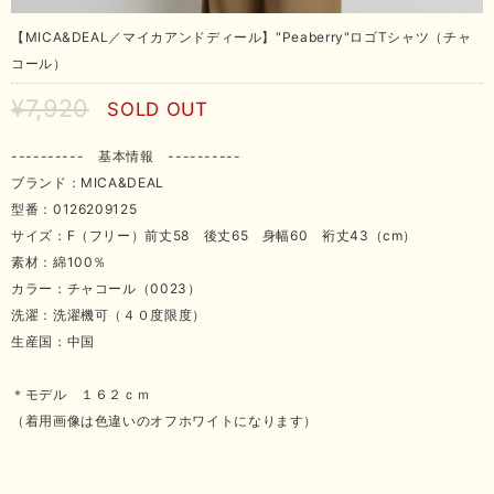
【MICA&DEAL／マイカアンドディール】"Peaberry"ロゴTシャツ（チャ
コール）
¥7,920
SOLD OUT
---------- 基本情報 ----------
ブランド：MICA&DEAL
型番：0126209125
サイズ：F（フリー）前丈58 後丈65 身幅60 裄丈43（cm）
素材：綿100％
カラー：チャコール（0023）
洗濯：洗濯機可（４０度限度）
生産国：中国
＊モデル １６２ｃｍ
（着用画像は色違いのオフホワイトになります）