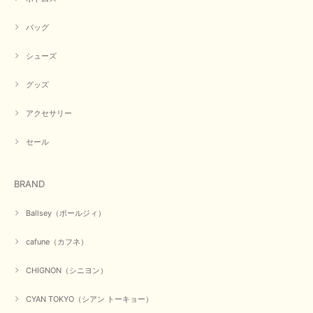
この度は商品のお買い上げ誠にありがとうございました。 人
気のシアントーキョーさん、数多くあるお店の中で当店でお求
バッグ
めいただきありがとうございます。 商品も無事に到着して、
お気に召していただき何よりでございます。 又のご来店お待
ちいたしております。 ありがとうございました。
シューズ
グッズ
【PASSIONE／パシオーネ】ミニフードドルマンジャケット（ネイビー）
アクセサリー
2026/03/05
セール
在庫があるかの確認対応もスムーズにしてくれて発送も早く とても気持ち
良いお買い物が出来ました。 商品も良い物で購入して良かったです。
BRAND
この度は数多くあるお店の中から当店でお声かけをいただき誠
にありがとうございました。 お客様のご要望にお応えできた
Ballsey（ボールジィ）
事、大変嬉しく思います。 良い物をたくさん揃えてたくさん
のお客様に喜んでいただく、それが理想なのですが。 メーカ
cafune（カフネ）
ーで在庫が見つかり良かったです。 春のおしゃれを楽しんで
くださいませ。 ありがとうございました。
CHIGNON（シニヨン）
CYAN TOKYO（シアン トーキョー）
【CYAN TOKYO／シアン トーキョー】ガルゼベロアオーバータックテーパードパンツ（ブラック）