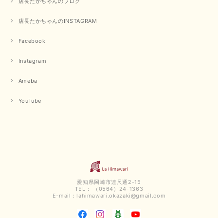
店長たかちゃんのブログ
良かったです またよろしくお願いします
店長たかちゃんのINSTAGRAM
いつもありがとうございます。 暑い日が続く毎日、すぐに活
用していただける商品が、無事 お手元にお届けてきて嬉しい
です。 夏物が少なくなってきていますが、お気に召していた
Facebook
だける商品を見つけていただきありがとうございました。 又
のご来店お待ちしております。
Instagram
Ameba
【QTUME／クチューム】ボンディングフーディーベスト（ブラック）
2025/03/13
YouTube
今回も早々に発送して頂けて良かったです この端境期に使えて重宝しそう
です 手書きのメッセージもありがとうございました また利用させて頂きた
いと思うショップさんです
いつもありがとうございます。 この度も、お気に召していた
だける商品を見つけていただき誠にありがとうございました。
仰る通り、三寒四温とまだ冷える時がございますが、合わせる
愛知県岡崎市連尺通2-15
アイテムよって長いシーズンお使いいただける事と思います。
TEL： （0564）24-1363
またご要望などございましたらお気軽にお問い合わせください
E-mail：
lahimawari.okazaki@gmail.com
ませ。 ありがとうございました。