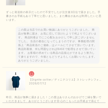
ずっと発送前の表示だったので不安でしたが注文後3日位で届きました。手
書きのお手紙もあり丁寧だと思いました。また機会があれば利用したいと思
います。
この度は当店でのお買い物誠にありがとうございました。 商
品が無事に届き、お気に召して頂けたようで何よりでございま
す。 商品到着までにご心配をおかけして申し訳ございません
でした。 当店の都合になってしまうのですが、事務処理の関
係上「商品発送のご連絡」はメールにてさせて頂いています。
商品到着後、何も問題なければBASEで処理をさせて頂いてい
ます。 お客様の求めている商品の品揃えができるよう努力し
て参りますので、今後ともどうぞよろしくお願いいたします。
ありがとうございました。
【Dignite collier／ディニテコリエ】ストレッチシフォンブラウス（ブルー）＊再入荷予定
2026/07/12
昨日、商品が無事に届きました！この度はありさんのおかげでご縁を繋いで
いただきまして、ありがとうございます😊 心のこもったお手紙まで添えて
いただきまして、ありがとうございます😊 商品もとても可愛くて、着心地