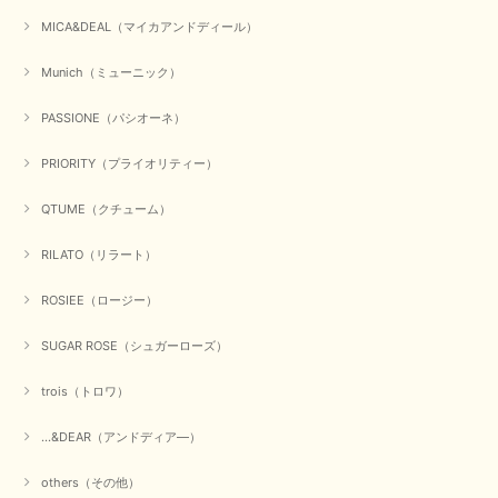
MICA&DEAL（マイカアンドディール）
Munich（ミューニック）
【Dignite collier／ディニテコリエ】ショートスナップ綿ナイロンブラウス（ブラック）
2025/09/23
PASSIONE（パシオーネ）
PRIORITY（プライオリティー）
【Munich／ミューニック】8ozスラブデニムバルーンシャツ（ホワイト）
QTUME（クチューム）
2025/09/23
RILATO（リラート）
ROSIEE（ロージー）
【marmors／マルモア】シアーギャザーカーディガン（ブラック）
2025/09/18
SUGAR ROSE（シュガーローズ）
trois（トロワ）
上品なシアー素材と、さりげないギャザーのデザインがとても素敵です。ブ
ラックなので、カジュアルからきれいめまで、様々なコーディネートに合わ
せやすく、着回し力が高いと感じました。
...&DEAR（アンドディア―）
この度は当店でのお買い物誠にありがとうございました。 商
others（その他）