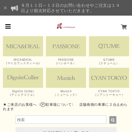
８月１１日～１３日のお問い合わせやご注文は１４
日より順次対応させていただきます。
MICA&DEAL
PASSIONE
QTUME
(マイカアンドディール)
(パシオーネ）
(クチューム）
Dignite Collier
Munich
CYAN TOKYO
(ディニテコリエ）
（ミューニック）
（シアントーキョー）
★ご来店のお客様へ〈Ⓟ駐車場について〉 店舗南側の車庫に２台止めら
れます