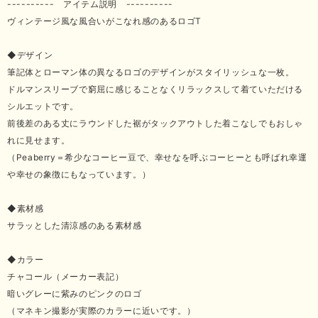
---------- アイテム説明 ----------
ヴィンテージ風な風合いがこなれ感のあるロゴT
◆デザイン
筆記体とローマン体の異なるロゴのデザインがスタイリッシュな一枚。
ドルマンスリーブで窮屈に感じることなくリラックスして着ていただける
シルエットです。
前後差のある丈にラウンドした裾がタックアウトした着こなしでもおしゃ
れに見せます。
（Peaberry＝希少なコーヒー豆で、幸せなを呼ぶコーヒーとも呼ばれ幸運
や幸せの象徴にもなっています。）
◆素材感
サラッとした清涼感のある素材感
◆カラー
チャコール（メーカー表記）
暗いグレーに紫みのピンクのロゴ
（マネキン撮影が実際のカラーに近いです。）