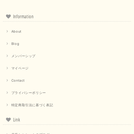
品もお気に召していただけて大変嬉しく思います。 仰る通り
活躍するシーンの多いアイテムなので、たくさん着ていただけ
ると幸いです。 ありがとうございました。 又のご来店お待ち
しております。
Information
About
【trois／トロワ】ポンチフーディーベスト（カーキ）
2025/09/15
Blog
メンバーシップ
マイページ
【QTUME／クチューム】ドルマンスリーブケープデザインブラウス（ライトグレー）
2025/09/10
Contact
プライバシーポリシー
【PASSIONE／パシオーネ】クロップドメッセージロゴTシャツ（チャコール）
特定商取引法に基づく表記
2025/07/31
Link
毎回迅速に発送して頂きありがとうございます 手書きのメッセージも楽し
みになっています 丈感が短いカットソーを探していて、ちょうど見つかり