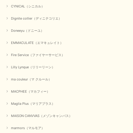
2026/01/04
CYNICAL（シニカル）
Dignite collier（ディニテコリエ）
元旦早々にお買い物したものが翌日発送完了、4日朝 に手元に届きました。
お正月休みだろうとそんなに早くにご対応頂けると期待していなかったので
Doneeyu（ドニーユ）
すが、迅速なご対応に感謝致します。ありがとうございました
EMMACULATE（エマキュレイト）
この度は、当店でのお買い物誠にありがとうございました。
無事に商品がお手元に届いて喜んでいただけた事、私共も大変
嬉しく思います。 ありがとうございました。 又のご来店お待
Fire Service（ファイヤーサービス）
ちしております。
Lilly Lynque（リリーリーン）
ma couleur（マ クルール）
【QTUME／クチューム】シャギーニットVネックベスト（ブルー）
2025/10/25
MACPHEE（マカフィー）
かわいいふわふわのベスト届きました ありがとうございます😊
Maglia Plus（マリアプラス）
この度は数多くあるお店の中から、当店でお買い物していただ
MAISON CANVVAS（メゾンキャンバス）
き誠にありがとうございました。 商品が無事に届き、喜んで
いただけて何よりでございます。 重ね着の楽しい秋冬のおし
marmors（マルモア）
ゃれ、楽しんでくださいませ。 ありがとうございました。