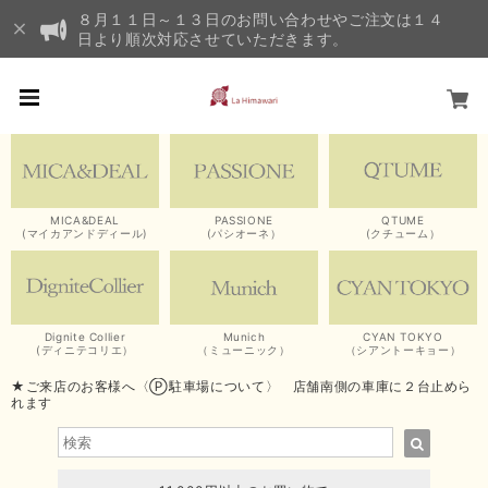
８月１１日～１３日のお問い合わせやご注文は１４
日より順次対応させていただきます。
MICA&DEAL
PASSIONE
QTUME
(マイカアンドディール)
(パシオーネ）
(クチューム）
Dignite Collier
Munich
CYAN TOKYO
(ディニテコリエ）
（ミューニック）
（シアントーキョー）
★ご来店のお客様へ〈Ⓟ駐車場について〉 店舗南側の車庫に２台止めら
れます