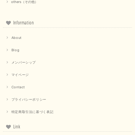
この度は当店でのお買い物誠にありがとうございました。 商
others（その他）
品もお気に召していただけて大変嬉しく思います。 仰る通り
活躍するシーンの多いアイテムなので、たくさん着ていただけ
ると幸いです。 ありがとうございました。 又のご来店お待ち
しております。
Information
About
【trois／トロワ】ポンチフーディーベスト（カーキ）
2025/09/15
Blog
メンバーシップ
マイページ
【QTUME／クチューム】ドルマンスリーブケープデザインブラウス（ライトグレー）
2025/09/10
Contact
プライバシーポリシー
【PASSIONE／パシオーネ】クロップドメッセージロゴTシャツ（チャコール）
特定商取引法に基づく表記
2025/07/31
Link
毎回迅速に発送して頂きありがとうございます 手書きのメッセージも楽し