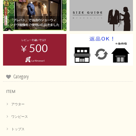
【RILATO／リラート】袖ギャザーシャツ（イエロー）
2026/05/21
イエローと表示ありますが、黄緑っぽい気がします
この度は商品のお買い上げ誠にありがとうございました。 仰
る通り、ブランドでのカラー表記はイエローですが。 実際は
緑がかったイエローになるため、黄緑に近いです。 画像では
実際の色に伝えられるように努力していますが、 見る時の環
境や見る人の判断の違いで誤差がでてしまうと思います。 ご
Category
指摘ありがとうございました。 又のご来店お待ちしておりま
す。
ITEM
アウター
【CYAN TOKYO／シアン トーキョー】フレアチュニックロゴロンT（ホワイト）
2026/04/23
ワンピース
トップス
早い発送で届いたのも予定より早く届きました。丁寧に梱包されていて良か
ったです。CYANさんの洋服も思っていた通りで気に入りました。