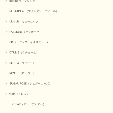
marmors（マルモア）
ゃれ、楽しんでくださいませ。 ありがとうございました。
MICA&DEAL（マイカアンドディール）
Munich（ミューニック）
【Dignite collier／ディニテコリエ】ショートスナップ綿ナイロンブラウス（ブラック）
2025/09/23
PASSIONE（パシオーネ）
PRIORITY（プライオリティー）
【Munich／ミューニック】8ozスラブデニムバルーンシャツ（ホワイト）
QTUME（クチューム）
2025/09/23
RILATO（リラート）
ROSIEE（ロージー）
【marmors／マルモア】シアーギャザーカーディガン（ブラック）
2025/09/18
SUGAR ROSE（シュガーローズ）
trois（トロワ）
上品なシアー素材と、さりげないギャザーのデザインがとても素敵です。ブ
ラックなので、カジュアルからきれいめまで、様々なコーディネートに合わ
せやすく、着回し力が高いと感じました。
...&DEAR（アンドディア―）