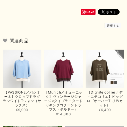
いただきまして、ありがとうございます😊 商品もとても可愛くて、着心地
も良さそうでとても嬉しいです！この夏 大活躍しそうです💕 これからも
よろしくお願いいたします！
Save
この度は商品のお買い上げありがとうございました。 無事に
通報する
お手元に届き、気に入っていただけて安心いたしました！
arichanと同様に、商品の良さを共感していただけて大変嬉し
いです。 きれい見えして、イージーケアで暑くても快適な素
関連商品
材感。 楽しい夏を過ごしてくださいませ。 ありがとうござい
まいした。 またのご縁を楽しみにお待ちしております。
【ma couleur／マクルール】ハイゲージトリコットVガゼットタンク（ブラウン）
2026/06/26
思っていた通りの商品でした。発送も早く、梱包も丁寧。又、お世話になり
【PASSIONE／パシオ
【Munich／ミューニッ
【Dignite collier／デ
たいと思いました。色々とありがとうございました。
ーネ】クロップドラグ
ク】ヴィンテージジャ
ィニテコリエ】ビッグ
ランワイドTシャツ（サ
ージ×タイプライタード
ロゴオーバーT（UVカ
この度は当店でのお買い上げ誠にありがとうございました。
ックス）
ッキングコクーントッ
ット）
プス（ボルドー）
商品もお気に召していただき嬉しい限りでございます。 ブラ
¥9,900
¥6,490
ウンは好みが分かれますが、お買い上げいただくならたくさん
¥14,300
出ている今年がおすすめですね。 ありがとうございました。
またのご来店お待ちしております。