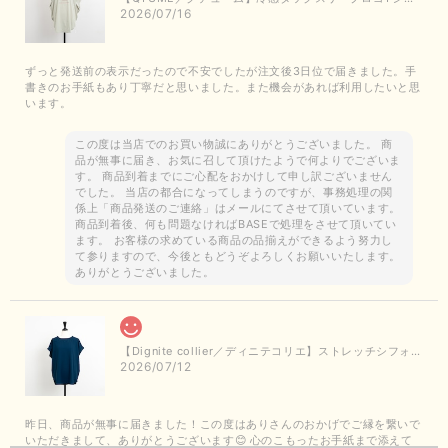
2026/07/16
ずっと発送前の表示だったので不安でしたが注文後3日位で届きました。手
書きのお手紙もあり丁寧だと思いました。また機会があれば利用したいと思
います。
この度は当店でのお買い物誠にありがとうございました。 商
品が無事に届き、お気に召して頂けたようで何よりでございま
す。 商品到着までにご心配をおかけして申し訳ございません
でした。 当店の都合になってしまうのですが、事務処理の関
係上「商品発送のご連絡」はメールにてさせて頂いています。
商品到着後、何も問題なければBASEで処理をさせて頂いてい
ます。 お客様の求めている商品の品揃えができるよう努力し
て参りますので、今後ともどうぞよろしくお願いいたします。
ありがとうございました。
【Dignite collier／ディニテコリエ】ストレッチシフォンブラウス（ブルー）＊再入荷予定
2026/07/12
昨日、商品が無事に届きました！この度はありさんのおかげでご縁を繋いで
いただきまして、ありがとうございます😊 心のこもったお手紙まで添えて