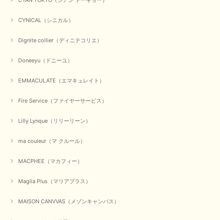
CYAN TOKYO（シアン トーキョー）
【CYAN TOKYO／シアン トーキョー】ガルゼベロアオーバータックテーパードパンツ（ブラック）
2026/01/04
CYNICAL（シニカル）
Dignite collier（ディニテコリエ）
元旦早々にお買い物したものが翌日発送完了、4日朝 に手元に届きました。
お正月休みだろうとそんなに早くにご対応頂けると期待していなかったので
Doneeyu（ドニーユ）
すが、迅速なご対応に感謝致します。ありがとうございました
EMMACULATE（エマキュレイト）
この度は、当店でのお買い物誠にありがとうございました。
無事に商品がお手元に届いて喜んでいただけた事、私共も大変
嬉しく思います。 ありがとうございました。 又のご来店お待
Fire Service（ファイヤーサービス）
ちしております。
Lilly Lynque（リリーリーン）
ma couleur（マ クルール）
【QTUME／クチューム】シャギーニットVネックベスト（ブルー）
2025/10/25
MACPHEE（マカフィー）
かわいいふわふわのベスト届きました ありがとうございます😊
Maglia Plus（マリアプラス）
この度は数多くあるお店の中から、当店でお買い物していただ
MAISON CANVVAS（メゾンキャンバス）
き誠にありがとうございました。 商品が無事に届き、喜んで
いただけて何よりでございます。 重ね着の楽しい秋冬のおし