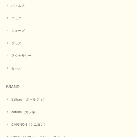
ボトムス
この度は商品のお買い上げ誠にありがとうございました。 人
気のシアントーキョーさん、数多くあるお店の中で当店でお求
バッグ
めいただきありがとうございます。 商品も無事に到着して、
お気に召していただき何よりでございます。 又のご来店お待
ちいたしております。 ありがとうございました。
シューズ
グッズ
【PASSIONE／パシオーネ】ミニフードドルマンジャケット（ネイビー）
アクセサリー
2026/03/05
セール
在庫があるかの確認対応もスムーズにしてくれて発送も早く とても気持ち
良いお買い物が出来ました。 商品も良い物で購入して良かったです。
BRAND
この度は数多くあるお店の中から当店でお声かけをいただき誠
にありがとうございました。 お客様のご要望にお応えできた
Ballsey（ボールジィ）
事、大変嬉しく思います。 良い物をたくさん揃えてたくさん
のお客様に喜んでいただく、それが理想なのですが。 メーカ
cafune（カフネ）
ーで在庫が見つかり良かったです。 春のおしゃれを楽しんで
くださいませ。 ありがとうございました。
CHIGNON（シニヨン）