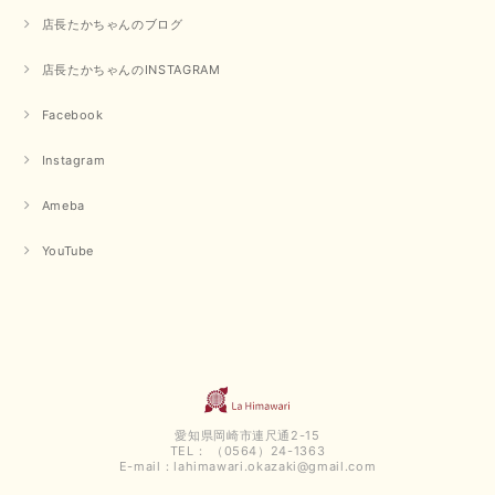
みになっています 丈感が短いカットソーを探していて、ちょうど見つかり
店長たかちゃんのブログ
良かったです またよろしくお願いします
店長たかちゃんのINSTAGRAM
いつもありがとうございます。 暑い日が続く毎日、すぐに活
用していただける商品が、無事 お手元にお届けてきて嬉しい
です。 夏物が少なくなってきていますが、お気に召していた
Facebook
だける商品を見つけていただきありがとうございました。 又
のご来店お待ちしております。
Instagram
Ameba
【QTUME／クチューム】ボンディングフーディーベスト（ブラック）
2025/03/13
YouTube
今回も早々に発送して頂けて良かったです この端境期に使えて重宝しそう
です 手書きのメッセージもありがとうございました また利用させて頂きた
いと思うショップさんです
いつもありがとうございます。 この度も、お気に召していた
だける商品を見つけていただき誠にありがとうございました。
仰る通り、三寒四温とまだ冷える時がございますが、合わせる
愛知県岡崎市連尺通2-15
アイテムよって長いシーズンお使いいただける事と思います。
TEL： （0564）24-1363
またご要望などございましたらお気軽にお問い合わせください
E-mail：
lahimawari.okazaki@gmail.com
ませ。 ありがとうございました。