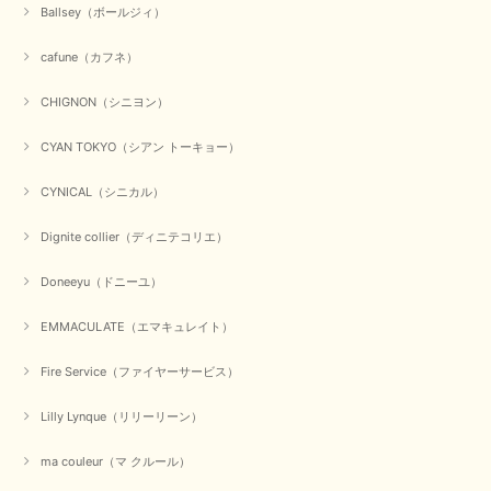
にありがとうございました。 お客様のご要望にお応えできた
Ballsey（ボールジィ）
事、大変嬉しく思います。 良い物をたくさん揃えてたくさん
のお客様に喜んでいただく、それが理想なのですが。 メーカ
cafune（カフネ）
ーで在庫が見つかり良かったです。 春のおしゃれを楽しんで
くださいませ。 ありがとうございました。
CHIGNON（シニヨン）
CYAN TOKYO（シアン トーキョー）
【CYAN TOKYO／シアン トーキョー】ガルゼベロアオーバータックテーパードパンツ（ブラック）
2026/01/04
CYNICAL（シニカル）
Dignite collier（ディニテコリエ）
元旦早々にお買い物したものが翌日発送完了、4日朝 に手元に届きました。
お正月休みだろうとそんなに早くにご対応頂けると期待していなかったので
Doneeyu（ドニーユ）
すが、迅速なご対応に感謝致します。ありがとうございました
EMMACULATE（エマキュレイト）
この度は、当店でのお買い物誠にありがとうございました。
無事に商品がお手元に届いて喜んでいただけた事、私共も大変
嬉しく思います。 ありがとうございました。 又のご来店お待
Fire Service（ファイヤーサービス）
ちしております。
Lilly Lynque（リリーリーン）
ma couleur（マ クルール）
【QTUME／クチューム】シャギーニットVネックベスト（ブルー）
2025/10/25