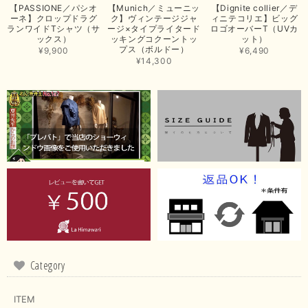
【PASSIONE／パシオ
【Munich／ミューニッ
【Dignite collier／デ
たいと思いました。色々とありがとうございました。
ーネ】クロップドラグ
ク】ヴィンテージジャ
ィニテコリエ】ビッグ
ランワイドTシャツ（サ
ージ×タイプライタード
ロゴオーバーT（UVカ
この度は当店でのお買い上げ誠にありがとうございました。
ックス）
ッキングコクーントッ
ット）
プス（ボルドー）
商品もお気に召していただき嬉しい限りでございます。 ブラ
¥9,900
¥6,490
ウンは好みが分かれますが、お買い上げいただくならたくさん
¥14,300
出ている今年がおすすめですね。 ありがとうございました。
またのご来店お待ちしております。
【RILATO／リラート】袖ギャザーシャツ（イエロー）
2026/05/21
イエローと表示ありますが、黄緑っぽい気がします
この度は商品のお買い上げ誠にありがとうございました。 仰
る通り、ブランドでのカラー表記はイエローですが。 実際は
緑がかったイエローになるため、黄緑に近いです。 画像では
実際の色に伝えられるように努力していますが、 見る時の環
境や見る人の判断の違いで誤差がでてしまうと思います。 ご
Category
指摘ありがとうございました。 又のご来店お待ちしておりま
す。
ITEM