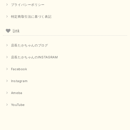
プライバシーポリシー
【PASSIONE／パシオーネ】クロップドメッセージロゴTシャツ（チャコール）
特定商取引法に基づく表記
2025/07/31
Link
毎回迅速に発送して頂きありがとうございます 手書きのメッセージも楽し
みになっています 丈感が短いカットソーを探していて、ちょうど見つかり
店長たかちゃんのブログ
良かったです またよろしくお願いします
店長たかちゃんのINSTAGRAM
いつもありがとうございます。 暑い日が続く毎日、すぐに活
用していただける商品が、無事 お手元にお届けてきて嬉しい
です。 夏物が少なくなってきていますが、お気に召していた
Facebook
だける商品を見つけていただきありがとうございました。 又
のご来店お待ちしております。
Instagram
Ameba
【QTUME／クチューム】ボンディングフーディーベスト（ブラック）
2025/03/13
YouTube
今回も早々に発送して頂けて良かったです この端境期に使えて重宝しそう
です 手書きのメッセージもありがとうございました また利用させて頂きた