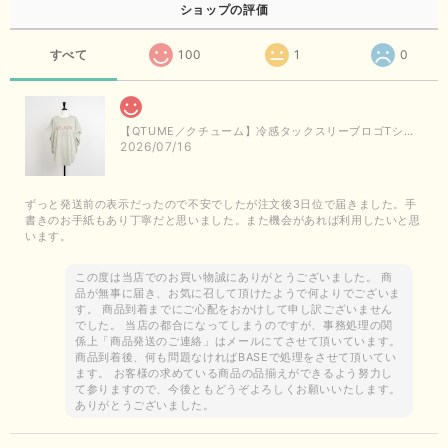
ショップの評価
すべて
100
1
0
【QTUME／クチューム】冷感タックスリーブロゴTシャツ（ライトグレー）
2026/07/16
ずっと発送前の表示だったので不安でしたが注文後3日位で届きました。手
書きのお手紙もあり丁寧だと思いました。また機会があれば利用したいと思
います。
この度は当店でのお買い物誠にありがとうございました。 商
品が無事に届き、お気に召して頂けたようで何よりでございま
す。 商品到着までにご心配をおかけして申し訳ございません
でした。 当店の都合になってしまうのですが、事務処理の関
係上「商品発送のご連絡」はメールにてさせて頂いています。
商品到着後、何も問題なければBASEで処理をさせて頂いてい
ます。 お客様の求めている商品の品揃えができるよう努力し
て参りますので、今後ともどうぞよろしくお願いいたします。
ありがとうございました。