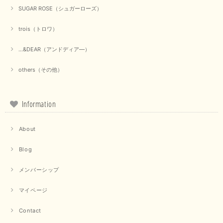
2025/09/18
SUGAR ROSE（シュガーローズ）
trois（トロワ）
上品なシアー素材と、さりげないギャザーのデザインがとても素敵です。ブ
ラックなので、カジュアルからきれいめまで、様々なコーディネートに合わ
せやすく、着回し力が高いと感じました。
...&DEAR（アンドディア―）
この度は当店でのお買い物誠にありがとうございました。 商
others（その他）
品もお気に召していただけて大変嬉しく思います。 仰る通り
活躍するシーンの多いアイテムなので、たくさん着ていただけ
ると幸いです。 ありがとうございました。 又のご来店お待ち
しております。
Information
About
【trois／トロワ】ポンチフーディーベスト（カーキ）
2025/09/15
Blog
メンバーシップ
マイページ
【QTUME／クチューム】ドルマンスリーブケープデザインブラウス（ライトグレー）
2025/09/10
Contact