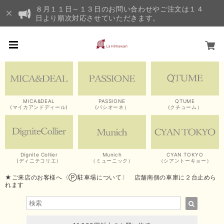
８月１１日～１３日のお問い合わせやご注文は１４
日より順次対応させていただきます。
MICA&DEAL
PASSIONE
QTUME
(マイカアンドディール)
(パシオーネ）
(クチューム）
Dignite Collier
Munich
CYAN TOKYO
(ディニテコリエ）
（ミューニック）
（シアントーキョー）
★ご来店のお客様へ〈Ⓟ駐車場について〉 店舗南側の車庫に２台止めら
れます