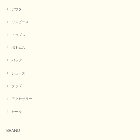
アウター
【CYAN TOKYO／シアン トーキョー】フレアチュニックロゴロンT（ホワイト）
2026/04/23
ワンピース
トップス
早い発送で届いたのも予定より早く届きました。丁寧に梱包されていて良か
ったです。CYANさんの洋服も思っていた通りで気に入りました。
ボトムス
この度は商品のお買い上げ誠にありがとうございました。 人
気のシアントーキョーさん、数多くあるお店の中で当店でお求
バッグ
めいただきありがとうございます。 商品も無事に到着して、
お気に召していただき何よりでございます。 又のご来店お待
ちいたしております。 ありがとうございました。
シューズ
グッズ
【PASSIONE／パシオーネ】ミニフードドルマンジャケット（ネイビー）
アクセサリー
2026/03/05
セール
在庫があるかの確認対応もスムーズにしてくれて発送も早く とても気持ち
良いお買い物が出来ました。 商品も良い物で購入して良かったです。
BRAND
この度は数多くあるお店の中から当店でお声かけをいただき誠