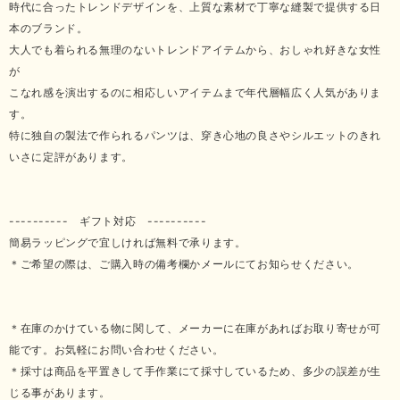
時代に合ったトレンドデザインを、上質な素材で丁寧な縫製で提供する日
本のブランド。
大人でも着られる無理のないトレンドアイテムから、おしゃれ好きな女性
が
こなれ感を演出するのに相応しいアイテムまで年代層幅広く人気がありま
す。
特に独自の製法で作られるパンツは、穿き心地の良さやシルエットのきれ
いさに定評があります。
---------- ギフト対応 ----------
簡易ラッピングで宜しければ無料で承ります。
＊ご希望の際は、ご購入時の備考欄かメールにてお知らせください。
＊在庫のかけている物に関して、メーカーに在庫があればお取り寄せが可
能です。お気軽にお問い合わせください。
＊採寸は商品を平置きして手作業にて採寸しているため、多少の誤差が生
じる事があります。