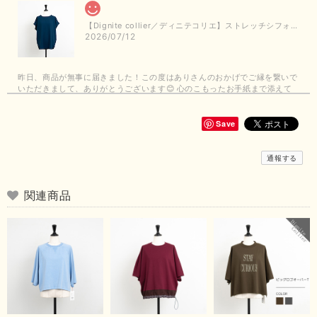
【Dignite collier／ディニテコリエ】ストレッチシフォンブラウス（ブルー）＊再入荷予定
2026/07/12
昨日、商品が無事に届きました！この度はありさんのおかげでご縁を繋いで
いただきまして、ありがとうございます😊 心のこもったお手紙まで添えて
いただきまして、ありがとうございます😊 商品もとても可愛くて、着心地
も良さそうでとても嬉しいです！この夏 大活躍しそうです💕 これからも
よろしくお願いいたします！
Save
この度は商品のお買い上げありがとうございました。 無事に
通報する
お手元に届き、気に入っていただけて安心いたしました！
arichanと同様に、商品の良さを共感していただけて大変嬉し
いです。 きれい見えして、イージーケアで暑くても快適な素
関連商品
材感。 楽しい夏を過ごしてくださいませ。 ありがとうござい
まいした。 またのご縁を楽しみにお待ちしております。
【ma couleur／マクルール】ハイゲージトリコットVガゼットタンク（ブラウン）
2026/06/26
思っていた通りの商品でした。発送も早く、梱包も丁寧。又、お世話になり