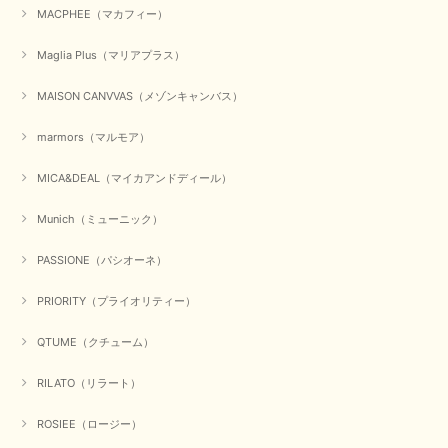
MACPHEE（マカフィー）
かわいいふわふわのベスト届きました ありがとうございます😊
Maglia Plus（マリアプラス）
この度は数多くあるお店の中から、当店でお買い物していただ
MAISON CANVVAS（メゾンキャンバス）
き誠にありがとうございました。 商品が無事に届き、喜んで
いただけて何よりでございます。 重ね着の楽しい秋冬のおし
marmors（マルモア）
ゃれ、楽しんでくださいませ。 ありがとうございました。
MICA&DEAL（マイカアンドディール）
Munich（ミューニック）
【Dignite collier／ディニテコリエ】ショートスナップ綿ナイロンブラウス（ブラック）
2025/09/23
PASSIONE（パシオーネ）
PRIORITY（プライオリティー）
【Munich／ミューニック】8ozスラブデニムバルーンシャツ（ホワイト）
QTUME（クチューム）
2025/09/23
RILATO（リラート）
ROSIEE（ロージー）
【marmors／マルモア】シアーギャザーカーディガン（ブラック）