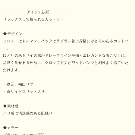
---------- アイテム説明 ----------
リラックスして着られるカットソー
◆デザイン
フロントはドルマン、バックはラグラン袖で身幅にゆとりのあるカットソ
ー。
ゆとりのあるサイズ感がドレープラインを描くエレガントな着こなしに。
品良く見せる６分袖に、クロップド丈がワイドパンツと相性よく着ていた
だけます。
・襟元、袖口リブ
・両サイドスリット入り
◆素材感
ハリ感に清涼感のある肌触り
◆カラー
ブラック（メーカー表記）