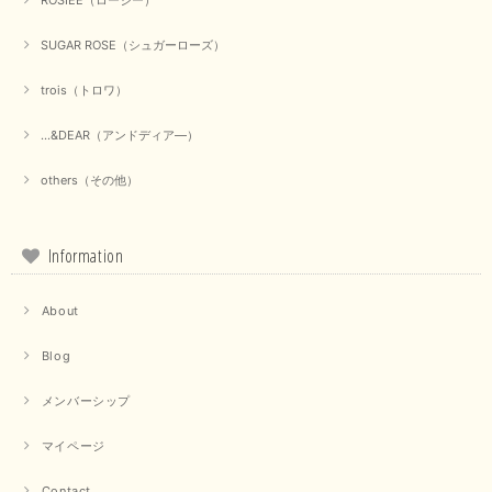
【marmors／マルモア】シアーギャザーカーディガン（ブラック）
2025/09/18
SUGAR ROSE（シュガーローズ）
trois（トロワ）
上品なシアー素材と、さりげないギャザーのデザインがとても素敵です。ブ
ラックなので、カジュアルからきれいめまで、様々なコーディネートに合わ
せやすく、着回し力が高いと感じました。
...&DEAR（アンドディア―）
この度は当店でのお買い物誠にありがとうございました。 商
others（その他）
品もお気に召していただけて大変嬉しく思います。 仰る通り
活躍するシーンの多いアイテムなので、たくさん着ていただけ
ると幸いです。 ありがとうございました。 又のご来店お待ち
しております。
Information
About
【trois／トロワ】ポンチフーディーベスト（カーキ）
2025/09/15
Blog
メンバーシップ
マイページ
【QTUME／クチューム】ドルマンスリーブケープデザインブラウス（ライトグレー）
2025/09/10
Contact