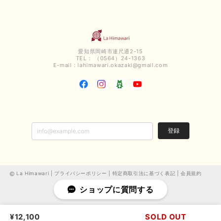
です 手書きのメッセージもありがとうございました また利用させて頂きた
いと思うショップさんです
いつもありがとうございます。 この度も、お気に召していた
だける商品を見つけていただき誠にありがとうございました。
仰る通り、三寒四温とまだ冷える時がございますが、合わせる
愛知県岡崎市連尺通2-15
アイテムよって長いシーズンお使いいただける事と思います。
TEL： （0564）24-1363
またご要望などございましたらお気軽にお問い合わせください
E-mail：
lahimawari.okazaki@gmail.com
ませ。 ありがとうございました。
【PASSIONE／パシオーネ】スリットネックバックロングカーディガン（ブルー）＊ご注文商品
2025/02/28
登録
無事受け取りました お写真の通り、とっても綺麗な色で気に入りました こ
れから大活躍です 大切にいっぱい着ます♪ この度はご丁寧に対応いただ
き、ありがとうございました お店の方にもお伺いさせていただきたいです
La Himawari |
プライバシーポリシー
|
特定商取引法に基づく表記
|
会員規約
この度は、当店でお買い求めいただき誠にありがとうございま
ショップに質問する
した。 嬉しいお言葉ありがとうございます。 お客様のご希望
に沿えた事と、商品がお気に召していただけた事大変嬉しく思
います。 またのご来店お待ちしております。 （ご都合がよろ
しければ、お店にもお寄り下さいね） ありがとうございまし
¥12,100
SOLD OUT