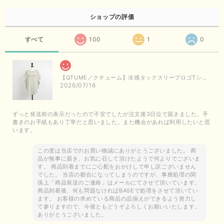
ショップの評価
すべて
100
1
0
【QTUME／クチューム】冷感タックスリーブロゴTシャツ（ライトグレー）
2026/07/16
ずっと発送前の表示だったので不安でしたが注文後3日位で届きました。手
書きのお手紙もあり丁寧だと思いました。また機会があれば利用したいと思
います。
この度は当店でのお買い物誠にありがとうございました。 商
品が無事に届き、お気に召して頂けたようで何よりでございま
す。 商品到着までにご心配をおかけして申し訳ございません
でした。 当店の都合になってしまうのですが、事務処理の関
係上「商品発送のご連絡」はメールにてさせて頂いています。
商品到着後、何も問題なければBASEで処理をさせて頂いてい
ます。 お客様の求めている商品の品揃えができるよう努力し
て参りますので、今後ともどうぞよろしくお願いいたします。
ありがとうございました。