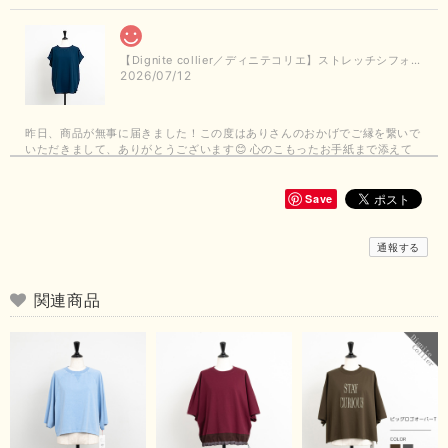
【Dignite collier／ディニテコリエ】ストレッチシフォンブラウス（ブルー）＊再入荷予定
2026/07/12
昨日、商品が無事に届きました！この度はありさんのおかげでご縁を繋いで
いただきまして、ありがとうございます😊 心のこもったお手紙まで添えて
いただきまして、ありがとうございます😊 商品もとても可愛くて、着心地
も良さそうでとても嬉しいです！この夏 大活躍しそうです💕 これからも
よろしくお願いいたします！
Save
この度は商品のお買い上げありがとうございました。 無事に
通報する
お手元に届き、気に入っていただけて安心いたしました！
arichanと同様に、商品の良さを共感していただけて大変嬉し
いです。 きれい見えして、イージーケアで暑くても快適な素
関連商品
材感。 楽しい夏を過ごしてくださいませ。 ありがとうござい
まいした。 またのご縁を楽しみにお待ちしております。
【ma couleur／マクルール】ハイゲージトリコットVガゼットタンク（ブラウン）
2026/06/26