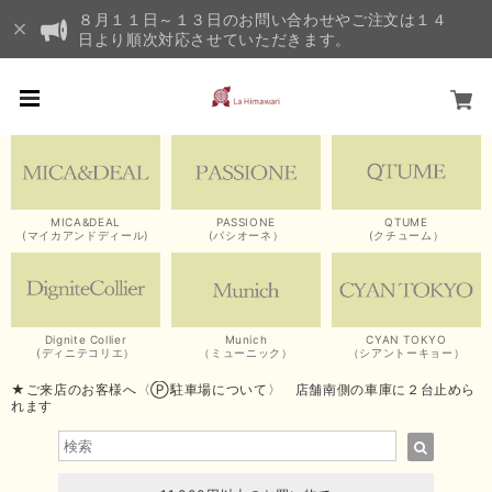
８月１１日～１３日のお問い合わせやご注文は１４
日より順次対応させていただきます。
MICA&DEAL
PASSIONE
QTUME
(マイカアンドディール)
(パシオーネ）
(クチューム）
Dignite Collier
Munich
CYAN TOKYO
(ディニテコリエ）
（ミューニック）
（シアントーキョー）
★ご来店のお客様へ〈Ⓟ駐車場について〉 店舗南側の車庫に２台止めら
れます