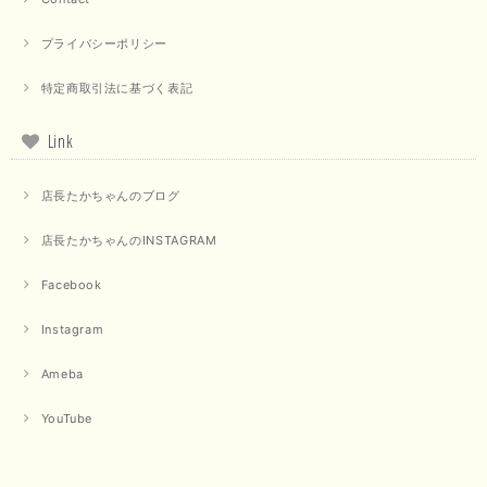
プライバシーポリシー
【PASSIONE／パシオーネ】クロップドメッセージロゴTシャツ（チャコール）
特定商取引法に基づく表記
2025/07/31
Link
毎回迅速に発送して頂きありがとうございます 手書きのメッセージも楽し
みになっています 丈感が短いカットソーを探していて、ちょうど見つかり
店長たかちゃんのブログ
良かったです またよろしくお願いします
店長たかちゃんのINSTAGRAM
いつもありがとうございます。 暑い日が続く毎日、すぐに活
用していただける商品が、無事 お手元にお届けてきて嬉しい
です。 夏物が少なくなってきていますが、お気に召していた
Facebook
だける商品を見つけていただきありがとうございました。 又
のご来店お待ちしております。
Instagram
Ameba
【QTUME／クチューム】ボンディングフーディーベスト（ブラック）
2025/03/13
YouTube
今回も早々に発送して頂けて良かったです この端境期に使えて重宝しそう