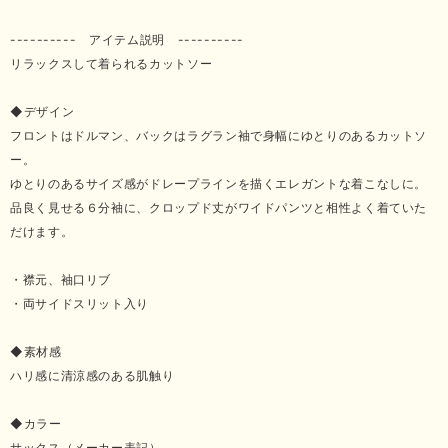
---------- アイテム説明 ----------
リラックスして着られるカットソー
◆デザイン
フロントはドルマン、バックはラグラン袖で身幅にゆとりのあるカットソ
ー。
ゆとりのあるサイズ感がドレープラインを描くエレガントな着こなしに。
品良く見せる６分袖に、クロップド丈がワイドパンツと相性よく着ていた
だけます。
・襟元、袖口リブ
・両サイドスリット入り
◆素材感
ハリ感に清涼感のある肌触り
◆カラー
サックス（メーカー表記）