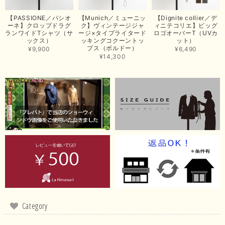
思っていた通りの商品でした。発送も早く、梱包も丁寧。又、お世話になり
【PASSIONE／パシオ
【Munich／ミューニッ
【Dignite collier／デ
たいと思いました。色々とありがとうございました。
ーネ】クロップドラグ
ク】ヴィンテージジャ
ィニテコリエ】ビッグ
ランワイドTシャツ（サ
ージ×タイプライタード
ロゴオーバーT（UVカ
この度は当店でのお買い上げ誠にありがとうございました。
ックス）
ッキングコクーントッ
ット）
プス（ボルドー）
商品もお気に召していただき嬉しい限りでございます。 ブラ
¥9,900
¥6,490
ウンは好みが分かれますが、お買い上げいただくならたくさん
¥14,300
出ている今年がおすすめですね。 ありがとうございました。
またのご来店お待ちしております。
【RILATO／リラート】袖ギャザーシャツ（イエロー）
2026/05/21
イエローと表示ありますが、黄緑っぽい気がします
この度は商品のお買い上げ誠にありがとうございました。 仰
る通り、ブランドでのカラー表記はイエローですが。 実際は
緑がかったイエローになるため、黄緑に近いです。 画像では
実際の色に伝えられるように努力していますが、 見る時の環
境や見る人の判断の違いで誤差がでてしまうと思います。 ご
Category
指摘ありがとうございました。 又のご来店お待ちしておりま
す。