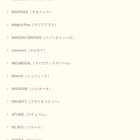
【QTUME／クチューム】シャギーニットVネックベスト（ブルー）
2025/10/25
MACPHEE（マカフィー）
かわいいふわふわのベスト届きました ありがとうございます😊
Maglia Plus（マリアプラス）
この度は数多くあるお店の中から、当店でお買い物していただ
MAISON CANVVAS（メゾンキャンバス）
き誠にありがとうございました。 商品が無事に届き、喜んで
いただけて何よりでございます。 重ね着の楽しい秋冬のおし
marmors（マルモア）
ゃれ、楽しんでくださいませ。 ありがとうございました。
MICA&DEAL（マイカアンドディール）
Munich（ミューニック）
【Dignite collier／ディニテコリエ】ショートスナップ綿ナイロンブラウス（ブラック）
2025/09/23
PASSIONE（パシオーネ）
PRIORITY（プライオリティー）
【Munich／ミューニック】8ozスラブデニムバルーンシャツ（ホワイト）
QTUME（クチューム）
2025/09/23
RILATO（リラート）
ROSIEE（ロージー）