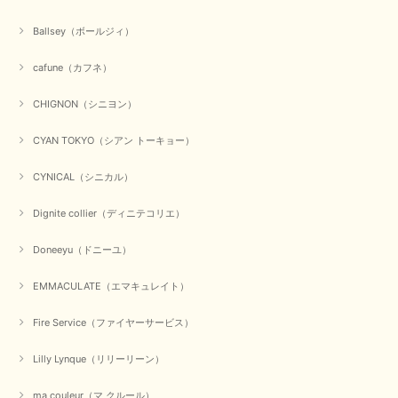
この度は数多くあるお店の中から当店でお声かけをいただき誠
にありがとうございました。 お客様のご要望にお応えできた
Ballsey（ボールジィ）
事、大変嬉しく思います。 良い物をたくさん揃えてたくさん
のお客様に喜んでいただく、それが理想なのですが。 メーカ
cafune（カフネ）
ーで在庫が見つかり良かったです。 春のおしゃれを楽しんで
くださいませ。 ありがとうございました。
CHIGNON（シニヨン）
CYAN TOKYO（シアン トーキョー）
【CYAN TOKYO／シアン トーキョー】ガルゼベロアオーバータックテーパードパンツ（ブラック）
2026/01/04
CYNICAL（シニカル）
Dignite collier（ディニテコリエ）
元旦早々にお買い物したものが翌日発送完了、4日朝 に手元に届きました。
お正月休みだろうとそんなに早くにご対応頂けると期待していなかったので
Doneeyu（ドニーユ）
すが、迅速なご対応に感謝致します。ありがとうございました
EMMACULATE（エマキュレイト）
この度は、当店でのお買い物誠にありがとうございました。
無事に商品がお手元に届いて喜んでいただけた事、私共も大変
嬉しく思います。 ありがとうございました。 又のご来店お待
Fire Service（ファイヤーサービス）
ちしております。
Lilly Lynque（リリーリーン）
ma couleur（マ クルール）