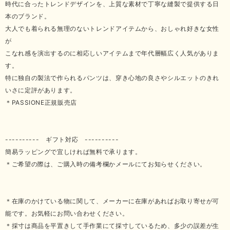
時代に合ったトレンドデザインを、上質な素材で丁寧な縫製で提供する日
本のブランド。
大人でも着られる無理のないトレンドアイテムから、おしゃれ好きな女性
が
こなれ感を演出するのに相応しいアイテムまで年代層幅広く人気がありま
す。
特に独自の製法で作られるパンツは、穿き心地の良さやシルエットのきれ
いさに定評があります。
＊PASSIONE正規販売店
---------- ギフト対応 ----------
簡易ラッピングで宜しければ無料で承ります。
＊ご希望の際は、ご購入時の備考欄かメールにてお知らせください。
＊在庫のかけている物に関して、メーカーに在庫があればお取り寄せが可
能です。お気軽にお問い合わせください。
＊採寸は商品を平置きして手作業にて採寸しているため、多少の誤差が生