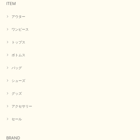
ITEM
アウター
【CYAN TOKYO／シアン トーキョー】フレアチュニックロゴロンT（ホワイト）
2026/04/23
ワンピース
トップス
早い発送で届いたのも予定より早く届きました。丁寧に梱包されていて良か
ったです。CYANさんの洋服も思っていた通りで気に入りました。
ボトムス
この度は商品のお買い上げ誠にありがとうございました。 人
気のシアントーキョーさん、数多くあるお店の中で当店でお求
バッグ
めいただきありがとうございます。 商品も無事に到着して、
お気に召していただき何よりでございます。 又のご来店お待
ちいたしております。 ありがとうございました。
シューズ
グッズ
【PASSIONE／パシオーネ】ミニフードドルマンジャケット（ネイビー）
アクセサリー
2026/03/05
セール
在庫があるかの確認対応もスムーズにしてくれて発送も早く とても気持ち
良いお買い物が出来ました。 商品も良い物で購入して良かったです。
BRAND