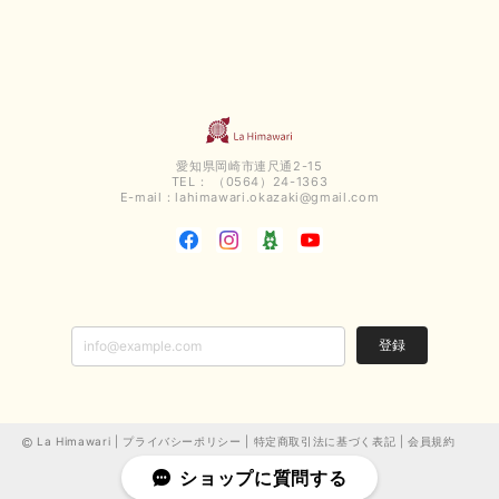
今回も早々に発送して頂けて良かったです この端境期に使えて重宝しそう
です 手書きのメッセージもありがとうございました また利用させて頂きた
いと思うショップさんです
いつもありがとうございます。 この度も、お気に召していた
だける商品を見つけていただき誠にありがとうございました。
仰る通り、三寒四温とまだ冷える時がございますが、合わせる
愛知県岡崎市連尺通2-15
アイテムよって長いシーズンお使いいただける事と思います。
TEL： （0564）24-1363
またご要望などございましたらお気軽にお問い合わせください
E-mail：
lahimawari.okazaki@gmail.com
ませ。 ありがとうございました。
【PASSIONE／パシオーネ】スリットネックバックロングカーディガン（ブルー）＊ご注文商品
2025/02/28
登録
無事受け取りました お写真の通り、とっても綺麗な色で気に入りました こ
れから大活躍です 大切にいっぱい着ます♪ この度はご丁寧に対応いただ
き、ありがとうございました お店の方にもお伺いさせていただきたいです
La Himawari |
プライバシーポリシー
|
特定商取引法に基づく表記
|
会員規約
この度は、当店でお買い求めいただき誠にありがとうございま
ショップに質問する
した。 嬉しいお言葉ありがとうございます。 お客様のご希望