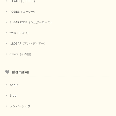
RILATO（リラート）
ROSIEE（ロージー）
【marmors／マルモア】シアーギャザーカーディガン（ブラック）
2025/09/18
SUGAR ROSE（シュガーローズ）
trois（トロワ）
上品なシアー素材と、さりげないギャザーのデザインがとても素敵です。ブ
ラックなので、カジュアルからきれいめまで、様々なコーディネートに合わ
せやすく、着回し力が高いと感じました。
...&DEAR（アンドディア―）
この度は当店でのお買い物誠にありがとうございました。 商
others（その他）
品もお気に召していただけて大変嬉しく思います。 仰る通り
活躍するシーンの多いアイテムなので、たくさん着ていただけ
ると幸いです。 ありがとうございました。 又のご来店お待ち
しております。
Information
About
【trois／トロワ】ポンチフーディーベスト（カーキ）
2025/09/15
Blog
メンバーシップ