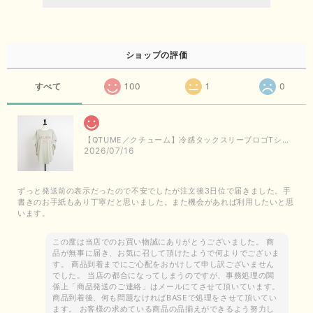
ショップの評価
すべて
100
1
0
【QTUME／クチューム】冷感タックスリーブロゴTシャツ（ライトグレー）
2026/07/16
ずっと発送前の表示だったので不安でしたが注文後3日位で届きました。手
書きのお手紙もあり丁寧だと思いました。また機会があれば利用したいと思
います。
この度は当店でのお買い物誠にありがとうございました。 商
品が無事に届き、お気に召して頂けたようで何よりでございま
す。 商品到着までにご心配をおかけして申し訳ございません
でした。 当店の都合になってしまうのですが、事務処理の関
係上「商品発送のご連絡」はメールにてさせて頂いています。
商品到着後、何も問題なければBASEで処理をさせて頂いてい
ます。 お客様の求めている商品の品揃えができるよう努力し