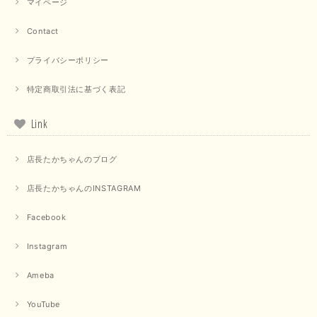
マイページ
【QTUME／クチューム】ドルマンスリーブケープデザインブラウス（ライトグレー）
2025/09/10
Contact
プライバシーポリシー
【PASSIONE／パシオーネ】クロップドメッセージロゴTシャツ（チャコール）
特定商取引法に基づく表記
2025/07/31
Link
毎回迅速に発送して頂きありがとうございます 手書きのメッセージも楽し
みになっています 丈感が短いカットソーを探していて、ちょうど見つかり
店長たかちゃんのブログ
良かったです またよろしくお願いします
店長たかちゃんのINSTAGRAM
いつもありがとうございます。 暑い日が続く毎日、すぐに活
用していただける商品が、無事 お手元にお届けてきて嬉しい
です。 夏物が少なくなってきていますが、お気に召していた
Facebook
だける商品を見つけていただきありがとうございました。 又
のご来店お待ちしております。
Instagram
Ameba
【QTUME／クチューム】ボンディングフーディーベスト（ブラック）
2025/03/13
YouTube