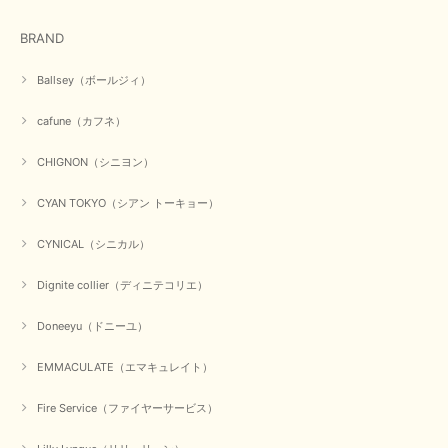
在庫があるかの確認対応もスムーズにしてくれて発送も早く とても気持ち
良いお買い物が出来ました。 商品も良い物で購入して良かったです。
BRAND
この度は数多くあるお店の中から当店でお声かけをいただき誠
にありがとうございました。 お客様のご要望にお応えできた
Ballsey（ボールジィ）
事、大変嬉しく思います。 良い物をたくさん揃えてたくさん
のお客様に喜んでいただく、それが理想なのですが。 メーカ
cafune（カフネ）
ーで在庫が見つかり良かったです。 春のおしゃれを楽しんで
くださいませ。 ありがとうございました。
CHIGNON（シニヨン）
CYAN TOKYO（シアン トーキョー）
【CYAN TOKYO／シアン トーキョー】ガルゼベロアオーバータックテーパードパンツ（ブラック）
2026/01/04
CYNICAL（シニカル）
Dignite collier（ディニテコリエ）
元旦早々にお買い物したものが翌日発送完了、4日朝 に手元に届きました。
お正月休みだろうとそんなに早くにご対応頂けると期待していなかったので
Doneeyu（ドニーユ）
すが、迅速なご対応に感謝致します。ありがとうございました
EMMACULATE（エマキュレイト）
この度は、当店でのお買い物誠にありがとうございました。
無事に商品がお手元に届いて喜んでいただけた事、私共も大変
嬉しく思います。 ありがとうございました。 又のご来店お待
Fire Service（ファイヤーサービス）
ちしております。