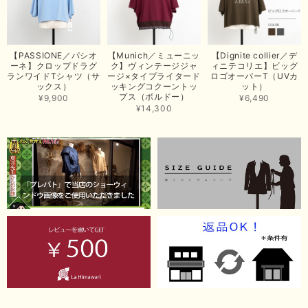
2026/06/26
思っていた通りの商品でした。発送も早く、梱包も丁寧。又、お世話になり
【PASSIONE／パシオ
【Munich／ミューニッ
【Dignite collier／デ
たいと思いました。色々とありがとうございました。
ーネ】クロップドラグ
ク】ヴィンテージジャ
ィニテコリエ】ビッグ
ランワイドTシャツ（サ
ージ×タイプライタード
ロゴオーバーT（UVカ
この度は当店でのお買い上げ誠にありがとうございました。
ックス）
ッキングコクーントッ
ット）
プス（ボルドー）
商品もお気に召していただき嬉しい限りでございます。 ブラ
¥9,900
¥6,490
ウンは好みが分かれますが、お買い上げいただくならたくさん
¥14,300
出ている今年がおすすめですね。 ありがとうございました。
またのご来店お待ちしております。
【RILATO／リラート】袖ギャザーシャツ（イエロー）
2026/05/21
イエローと表示ありますが、黄緑っぽい気がします
この度は商品のお買い上げ誠にありがとうございました。 仰
る通り、ブランドでのカラー表記はイエローですが。 実際は
緑がかったイエローになるため、黄緑に近いです。 画像では
実際の色に伝えられるように努力していますが、 見る時の環
境や見る人の判断の違いで誤差がでてしまうと思います。 ご