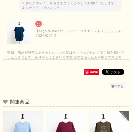
て参りますので、今後ともどうぞよろしくお願いいたします。
ありがとうございました。
【Dignite collier／ディニテコリエ】ストレッチシフォンブラウス（ブルー）＊再入荷予定
2026/07/12
昨日、商品が無事に届きました！この度はありさんのおかげでご縁を繋いで
いただきまして、ありがとうございます😊 心のこもったお手紙まで添えて
いただきまして、ありがとうございます😊 商品もとても可愛くて、着心地
も良さそうでとても嬉しいです！この夏 大活躍しそうです💕 これからも
よろしくお願いいたします！
Save
この度は商品のお買い上げありがとうございました。 無事に
通報する
お手元に届き、気に入っていただけて安心いたしました！
arichanと同様に、商品の良さを共感していただけて大変嬉し
いです。 きれい見えして、イージーケアで暑くても快適な素
関連商品
材感。 楽しい夏を過ごしてくださいませ。 ありがとうござい
まいした。 またのご縁を楽しみにお待ちしております。
【ma couleur／マクルール】ハイゲージトリコットVガゼットタンク（ブラウン）