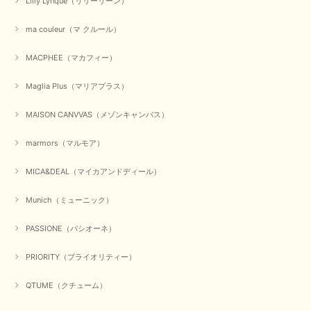
Lilly Lynque（リリーリーン）
ma couleur（マ クルール）
【QTUME／クチューム】シャギーニットVネックベスト（ブルー）
2025/10/25
MACPHEE（マカフィー）
かわいいふわふわのベスト届きました ありがとうございます😊
Maglia Plus（マリアプラス）
この度は数多くあるお店の中から、当店でお買い物していただ
MAISON CANVVAS（メゾンキャンバス）
き誠にありがとうございました。 商品が無事に届き、喜んで
いただけて何よりでございます。 重ね着の楽しい秋冬のおし
marmors（マルモア）
ゃれ、楽しんでくださいませ。 ありがとうございました。
MICA&DEAL（マイカアンドディール）
Munich（ミューニック）
【Dignite collier／ディニテコリエ】ショートスナップ綿ナイロンブラウス（ブラック）
2025/09/23
PASSIONE（パシオーネ）
PRIORITY（プライオリティー）
【Munich／ミューニック】8ozスラブデニムバルーンシャツ（ホワイト）
QTUME（クチューム）
2025/09/23