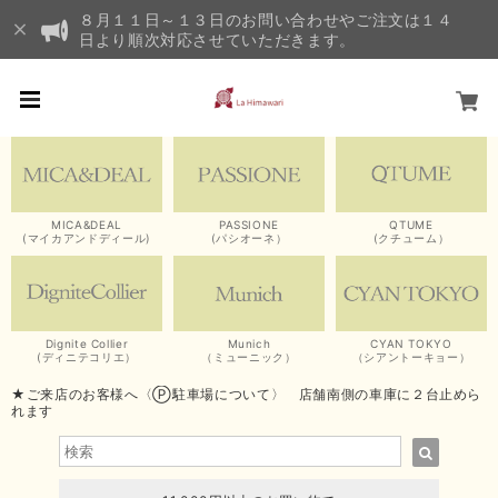
８月１１日～１３日のお問い合わせやご注文は１４
日より順次対応させていただきます。
MICA&DEAL
PASSIONE
QTUME
(マイカアンドディール)
(パシオーネ）
(クチューム）
Dignite Collier
Munich
CYAN TOKYO
(ディニテコリエ）
（ミューニック）
（シアントーキョー）
★ご来店のお客様へ〈Ⓟ駐車場について〉 店舗南側の車庫に２台止めら
れます