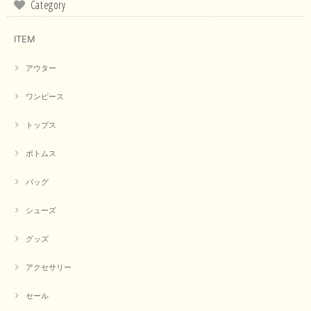
Category
指摘ありがとうございました。 又のご来店お待ちしておりま
す。
ITEM
アウター
【CYAN TOKYO／シアン トーキョー】フレアチュニックロゴロンT（ホワイト）
2026/04/23
ワンピース
トップス
早い発送で届いたのも予定より早く届きました。丁寧に梱包されていて良か
ったです。CYANさんの洋服も思っていた通りで気に入りました。
ボトムス
この度は商品のお買い上げ誠にありがとうございました。 人
気のシアントーキョーさん、数多くあるお店の中で当店でお求
バッグ
めいただきありがとうございます。 商品も無事に到着して、
お気に召していただき何よりでございます。 又のご来店お待
ちいたしております。 ありがとうございました。
シューズ
グッズ
【PASSIONE／パシオーネ】ミニフードドルマンジャケット（ネイビー）
アクセサリー
2026/03/05
セール