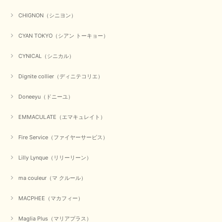
くださいませ。 ありがとうございました。
CHIGNON（シニヨン）
CYAN TOKYO（シアン トーキョー）
【CYAN TOKYO／シアン トーキョー】ガルゼベロアオーバータックテーパードパンツ（ブラック）
2026/01/04
CYNICAL（シニカル）
Dignite collier（ディニテコリエ）
元旦早々にお買い物したものが翌日発送完了、4日朝 に手元に届きました。
お正月休みだろうとそんなに早くにご対応頂けると期待していなかったので
Doneeyu（ドニーユ）
すが、迅速なご対応に感謝致します。ありがとうございました
EMMACULATE（エマキュレイト）
この度は、当店でのお買い物誠にありがとうございました。
無事に商品がお手元に届いて喜んでいただけた事、私共も大変
嬉しく思います。 ありがとうございました。 又のご来店お待
Fire Service（ファイヤーサービス）
ちしております。
Lilly Lynque（リリーリーン）
ma couleur（マ クルール）
【QTUME／クチューム】シャギーニットVネックベスト（ブルー）
2025/10/25
MACPHEE（マカフィー）
かわいいふわふわのベスト届きました ありがとうございます😊
Maglia Plus（マリアプラス）