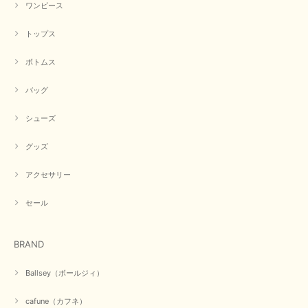
ワンピース
トップス
早い発送で届いたのも予定より早く届きました。丁寧に梱包されていて良か
ったです。CYANさんの洋服も思っていた通りで気に入りました。
ボトムス
この度は商品のお買い上げ誠にありがとうございました。 人
気のシアントーキョーさん、数多くあるお店の中で当店でお求
バッグ
めいただきありがとうございます。 商品も無事に到着して、
お気に召していただき何よりでございます。 又のご来店お待
ちいたしております。 ありがとうございました。
シューズ
グッズ
【PASSIONE／パシオーネ】ミニフードドルマンジャケット（ネイビー）
アクセサリー
2026/03/05
セール
在庫があるかの確認対応もスムーズにしてくれて発送も早く とても気持ち
良いお買い物が出来ました。 商品も良い物で購入して良かったです。
BRAND
この度は数多くあるお店の中から当店でお声かけをいただき誠
にありがとうございました。 お客様のご要望にお応えできた
Ballsey（ボールジィ）
事、大変嬉しく思います。 良い物をたくさん揃えてたくさん
のお客様に喜んでいただく、それが理想なのですが。 メーカ
cafune（カフネ）
ーで在庫が見つかり良かったです。 春のおしゃれを楽しんで