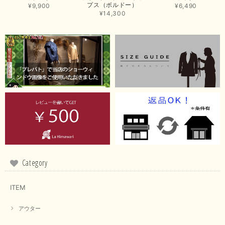
プス（ボルドー）
商品もお気に召していただき嬉しい限りでございます。 ブラ
¥9,900
¥6,490
ウンは好みが分かれますが、お買い上げいただくならたくさん
¥14,300
出ている今年がおすすめですね。 ありがとうございました。
またのご来店お待ちしております。
【RILATO／リラート】袖ギャザーシャツ（イエロー）
2026/05/21
イエローと表示ありますが、黄緑っぽい気がします
この度は商品のお買い上げ誠にありがとうございました。 仰
る通り、ブランドでのカラー表記はイエローですが。 実際は
緑がかったイエローになるため、黄緑に近いです。 画像では
実際の色に伝えられるように努力していますが、 見る時の環
境や見る人の判断の違いで誤差がでてしまうと思います。 ご
Category
指摘ありがとうございました。 又のご来店お待ちしておりま
す。
ITEM
アウター
【CYAN TOKYO／シアン トーキョー】フレアチュニックロゴロンT（ホワイト）
2026/04/23