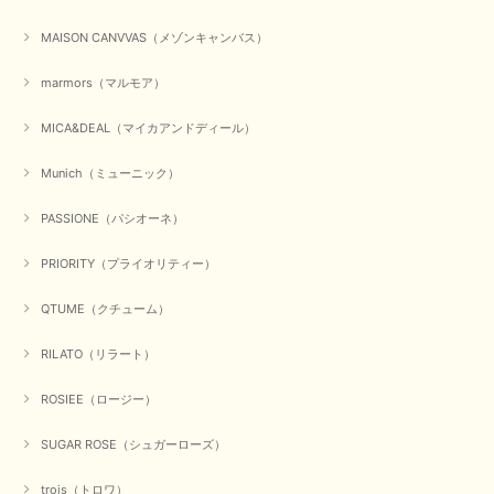
この度は数多くあるお店の中から、当店でお買い物していただ
MAISON CANVVAS（メゾンキャンバス）
き誠にありがとうございました。 商品が無事に届き、喜んで
いただけて何よりでございます。 重ね着の楽しい秋冬のおし
marmors（マルモア）
ゃれ、楽しんでくださいませ。 ありがとうございました。
MICA&DEAL（マイカアンドディール）
Munich（ミューニック）
【Dignite collier／ディニテコリエ】ショートスナップ綿ナイロンブラウス（ブラック）
2025/09/23
PASSIONE（パシオーネ）
PRIORITY（プライオリティー）
【Munich／ミューニック】8ozスラブデニムバルーンシャツ（ホワイト）
QTUME（クチューム）
2025/09/23
RILATO（リラート）
ROSIEE（ロージー）
【marmors／マルモア】シアーギャザーカーディガン（ブラック）
2025/09/18
SUGAR ROSE（シュガーローズ）
trois（トロワ）