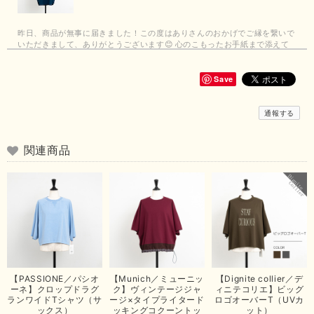
昨日、商品が無事に届きました！この度はありさんのおかげでご縁を繋いで
いただきまして、ありがとうございます😊 心のこもったお手紙まで添えて
いただきまして、ありがとうございます😊 商品もとても可愛くて、着心地
も良さそうでとても嬉しいです！この夏 大活躍しそうです💕 これからも
よろしくお願いいたします！
Save
この度は商品のお買い上げありがとうございました。 無事に
通報する
お手元に届き、気に入っていただけて安心いたしました！
arichanと同様に、商品の良さを共感していただけて大変嬉し
いです。 きれい見えして、イージーケアで暑くても快適な素
関連商品
材感。 楽しい夏を過ごしてくださいませ。 ありがとうござい
まいした。 またのご縁を楽しみにお待ちしております。
【ma couleur／マクルール】ハイゲージトリコットVガゼットタンク（ブラウン）
2026/06/26
思っていた通りの商品でした。発送も早く、梱包も丁寧。又、お世話になり
【PASSIONE／パシオ
【Munich／ミューニッ
【Dignite collier／デ
たいと思いました。色々とありがとうございました。
ーネ】クロップドラグ
ク】ヴィンテージジャ
ィニテコリエ】ビッグ
ランワイドTシャツ（サ
ージ×タイプライタード
ロゴオーバーT（UVカ
この度は当店でのお買い上げ誠にありがとうございました。
ックス）
ッキングコクーントッ
ット）