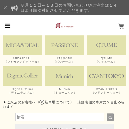
８月１１日～１３日のお問い合わせやご注文は１４
日より順次対応させていただきます。
MICA&DEAL
PASSIONE
QTUME
(マイカアンドディール)
(パシオーネ）
(クチューム）
Dignite Collier
Munich
CYAN TOKYO
(ディニテコリエ）
（ミューニック）
（シアントーキョー）
★ご来店のお客様へ〈Ⓟ駐車場について〉 店舗南側の車庫に２台止めら
れます