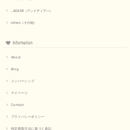
上品なシアー素材と、さりげないギャザーのデザインがとても素敵です。ブ
ラックなので、カジュアルからきれいめまで、様々なコーディネートに合わ
せやすく、着回し力が高いと感じました。
...&DEAR（アンドディア―）
この度は当店でのお買い物誠にありがとうございました。 商
others（その他）
品もお気に召していただけて大変嬉しく思います。 仰る通り
活躍するシーンの多いアイテムなので、たくさん着ていただけ
ると幸いです。 ありがとうございました。 又のご来店お待ち
しております。
Information
About
【trois／トロワ】ポンチフーディーベスト（カーキ）
2025/09/15
Blog
メンバーシップ
マイページ
【QTUME／クチューム】ドルマンスリーブケープデザインブラウス（ライトグレー）
2025/09/10
Contact
プライバシーポリシー
【PASSIONE／パシオーネ】クロップドメッセージロゴTシャツ（チャコール）
特定商取引法に基づく表記