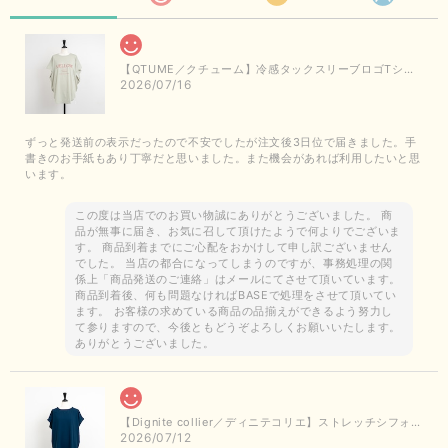
【QTUME／クチューム】冷感タックスリーブロゴTシャツ（ライトグレー）
2026/07/16
ずっと発送前の表示だったので不安でしたが注文後3日位で届きました。手
書きのお手紙もあり丁寧だと思いました。また機会があれば利用したいと思
います。
この度は当店でのお買い物誠にありがとうございました。 商
品が無事に届き、お気に召して頂けたようで何よりでございま
す。 商品到着までにご心配をおかけして申し訳ございません
でした。 当店の都合になってしまうのですが、事務処理の関
係上「商品発送のご連絡」はメールにてさせて頂いています。
商品到着後、何も問題なければBASEで処理をさせて頂いてい
ます。 お客様の求めている商品の品揃えができるよう努力し
て参りますので、今後ともどうぞよろしくお願いいたします。
ありがとうございました。
【Dignite collier／ディニテコリエ】ストレッチシフォンブラウス（ブルー）＊再入荷予定
2026/07/12