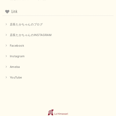
2025/07/31
Link
毎回迅速に発送して頂きありがとうございます 手書きのメッセージも楽し
みになっています 丈感が短いカットソーを探していて、ちょうど見つかり
店長たかちゃんのブログ
良かったです またよろしくお願いします
店長たかちゃんのINSTAGRAM
いつもありがとうございます。 暑い日が続く毎日、すぐに活
用していただける商品が、無事 お手元にお届けてきて嬉しい
です。 夏物が少なくなってきていますが、お気に召していた
Facebook
だける商品を見つけていただきありがとうございました。 又
のご来店お待ちしております。
Instagram
Ameba
【QTUME／クチューム】ボンディングフーディーベスト（ブラック）
2025/03/13
YouTube
今回も早々に発送して頂けて良かったです この端境期に使えて重宝しそう
です 手書きのメッセージもありがとうございました また利用させて頂きた
いと思うショップさんです
いつもありがとうございます。 この度も、お気に召していた
だける商品を見つけていただき誠にありがとうございました。