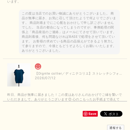
います。
この度は当店でのお買い物誠にありがとうございました。 商
品が無事に届き、お気に召して頂けたようで何よりでございま
す。 商品到着までにご心配をおかけして申し訳ございません
でした。 当店の都合になってしまうのですが、事務処理の関
係上「商品発送のご連絡」はメールにてさせて頂いています。
商品到着後、何も問題なければBASEで処理をさせて頂いてい
ます。 お客様の求めている商品の品揃えができるよう努力し
て参りますので、今後ともどうぞよろしくお願いいたします。
ありがとうございました。
【Dignite collier／ディニテコリエ】ストレッチシフォンブラウス（ブルー）＊再入荷予定
2026/07/12
昨日、商品が無事に届きました！この度はありさんのおかげでご縁を繋いで
いただきまして、ありがとうございます😊 心のこもったお手紙まで添えて
いただきまして、ありがとうございます😊 商品もとても可愛くて、着心地
も良さそうでとても嬉しいです！この夏 大活躍しそうです💕 これからも
よろしくお願いいたします！
Save
この度は商品のお買い上げありがとうございました。 無事に
通報する
お手元に届き、気に入っていただけて安心いたしました！