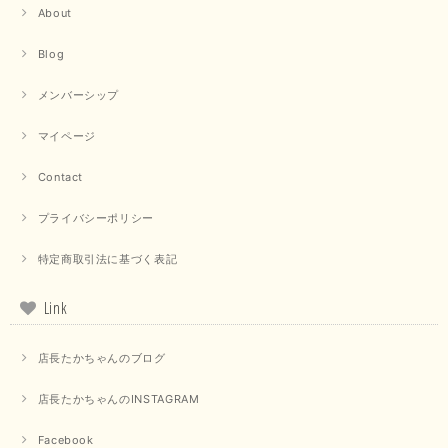
About
【trois／トロワ】ポンチフーディーベスト（カーキ）
Blog
2025/09/15
メンバーシップ
マイページ
【QTUME／クチューム】ドルマンスリーブケープデザインブラウス（ライトグレー）
Contact
2025/09/10
プライバシーポリシー
特定商取引法に基づく表記
【PASSIONE／パシオーネ】クロップドメッセージロゴTシャツ（チャコール）
2025/07/31
Link
毎回迅速に発送して頂きありがとうございます 手書きのメッセージも楽し
店長たかちゃんのブログ
みになっています 丈感が短いカットソーを探していて、ちょうど見つかり
良かったです またよろしくお願いします
店長たかちゃんのINSTAGRAM
いつもありがとうございます。 暑い日が続く毎日、すぐに活
用していただける商品が、無事 お手元にお届けてきて嬉しい
Facebook