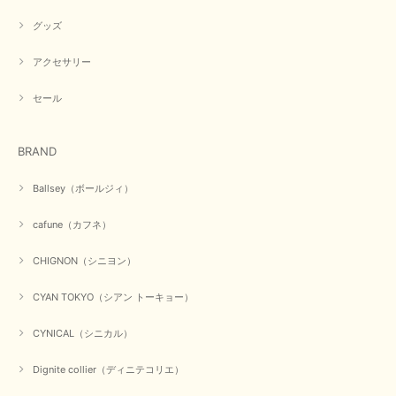
ちいたしております。 ありがとうございました。
グッズ
アクセサリー
【PASSIONE／パシオーネ】ミニフードドルマンジャケット（ネイビー）
2026/03/05
セール
在庫があるかの確認対応もスムーズにしてくれて発送も早く とても気持ち
BRAND
良いお買い物が出来ました。 商品も良い物で購入して良かったです。
この度は数多くあるお店の中から当店でお声かけをいただき誠
Ballsey（ボールジィ）
にありがとうございました。 お客様のご要望にお応えできた
事、大変嬉しく思います。 良い物をたくさん揃えてたくさん
cafune（カフネ）
のお客様に喜んでいただく、それが理想なのですが。 メーカ
ーで在庫が見つかり良かったです。 春のおしゃれを楽しんで
くださいませ。 ありがとうございました。
CHIGNON（シニヨン）
CYAN TOKYO（シアン トーキョー）
【CYAN TOKYO／シアン トーキョー】ガルゼベロアオーバータックテーパードパンツ（ブラック）
CYNICAL（シニカル）
2026/01/04
Dignite collier（ディニテコリエ）
元旦早々にお買い物したものが翌日発送完了、4日朝 に手元に届きました。