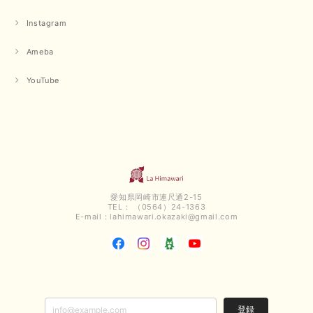
です。 夏物が少なくなってきていますが、お気に召していた
だける商品を見つけていただきありがとうございました。 又
Instagram
のご来店お待ちしております。
Ameba
【QTUME／クチューム】ボンディングフーディーベスト（ブラック）
YouTube
2025/03/13
今回も早々に発送して頂けて良かったです この端境期に使えて重宝しそう
です 手書きのメッセージもありがとうございました また利用させて頂きた
いと思うショップさんです
いつもありがとうございます。 この度も、お気に召していた
だける商品を見つけていただき誠にありがとうございました。
愛知県岡崎市連尺通2-15
仰る通り、三寒四温とまだ冷える時がございますが、合わせる
TEL： （0564）24-1363
アイテムよって長いシーズンお使いいただける事と思います。
E-mail：
lahimawari.okazaki@gmail.com
またご要望などございましたらお気軽にお問い合わせください
ませ。 ありがとうございました。
【PASSIONE／パシオーネ】スリットネックバックロングカーディガン（ブルー）＊ご注文商品
2025/02/28
登録