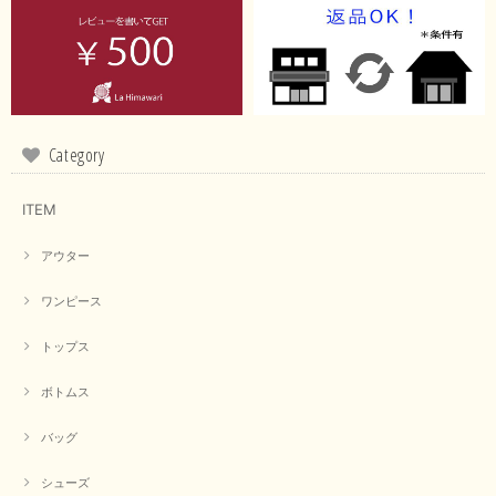
イエローと表示ありますが、黄緑っぽい気がします
この度は商品のお買い上げ誠にありがとうございました。 仰
る通り、ブランドでのカラー表記はイエローですが。 実際は
緑がかったイエローになるため、黄緑に近いです。 画像では
実際の色に伝えられるように努力していますが、 見る時の環
Category
境や見る人の判断の違いで誤差がでてしまうと思います。 ご
指摘ありがとうございました。 又のご来店お待ちしておりま
す。
ITEM
アウター
【CYAN TOKYO／シアン トーキョー】フレアチュニックロゴロンT（ホワイト）
2026/04/23
ワンピース
トップス
早い発送で届いたのも予定より早く届きました。丁寧に梱包されていて良か
ったです。CYANさんの洋服も思っていた通りで気に入りました。
ボトムス
この度は商品のお買い上げ誠にありがとうございました。 人
バッグ
気のシアントーキョーさん、数多くあるお店の中で当店でお求
めいただきありがとうございます。 商品も無事に到着して、
お気に召していただき何よりでございます。 又のご来店お待
シューズ