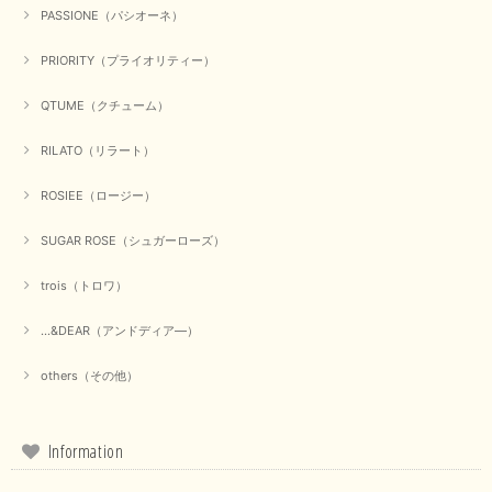
2025/09/23
PASSIONE（パシオーネ）
PRIORITY（プライオリティー）
QTUME（クチューム）
【Munich／ミューニック】8ozスラブデニムバルーンシャツ（ホワイト）
2025/09/23
RILATO（リラート）
ROSIEE（ロージー）
【marmors／マルモア】シアーギャザーカーディガン（ブラック）
SUGAR ROSE（シュガーローズ）
2025/09/18
trois（トロワ）
上品なシアー素材と、さりげないギャザーのデザインがとても素敵です。ブ
ラックなので、カジュアルからきれいめまで、様々なコーディネートに合わ
...&DEAR（アンドディア―）
せやすく、着回し力が高いと感じました。
others（その他）
この度は当店でのお買い物誠にありがとうございました。 商
品もお気に召していただけて大変嬉しく思います。 仰る通り
活躍するシーンの多いアイテムなので、たくさん着ていただけ
ると幸いです。 ありがとうございました。 又のご来店お待ち
Information
しております。