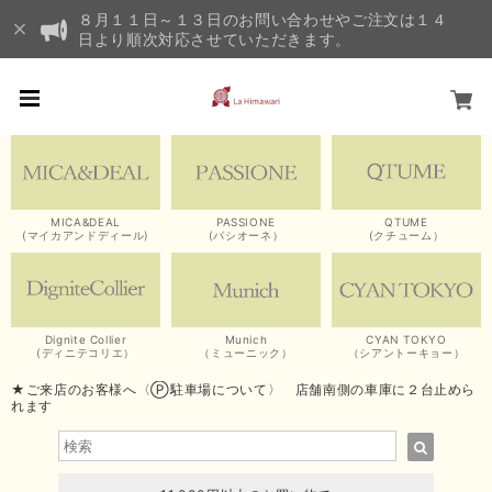
８月１１日～１３日のお問い合わせやご注文は１４
日より順次対応させていただきます。
MICA&DEAL
PASSIONE
QTUME
(マイカアンドディール)
(パシオーネ）
(クチューム）
Dignite Collier
Munich
CYAN TOKYO
(ディニテコリエ）
（ミューニック）
（シアントーキョー）
★ご来店のお客様へ〈Ⓟ駐車場について〉 店舗南側の車庫に２台止めら
れます