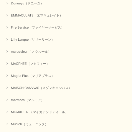
Doneeyu（ドニーユ）
お正月休みだろうとそんなに早くにご対応頂けると期待していなかったので
すが、迅速なご対応に感謝致します。ありがとうございました
EMMACULATE（エマキュレイト）
この度は、当店でのお買い物誠にありがとうございました。
無事に商品がお手元に届いて喜んでいただけた事、私共も大変
Fire Service（ファイヤーサービス）
嬉しく思います。 ありがとうございました。 又のご来店お待
ちしております。
Lilly Lynque（リリーリーン）
ma couleur（マ クルール）
【QTUME／クチューム】シャギーニットVネックベスト（ブルー）
2025/10/25
MACPHEE（マカフィー）
Maglia Plus（マリアプラス）
かわいいふわふわのベスト届きました ありがとうございます😊
MAISON CANVVAS（メゾンキャンバス）
この度は数多くあるお店の中から、当店でお買い物していただ
き誠にありがとうございました。 商品が無事に届き、喜んで
marmors（マルモア）
いただけて何よりでございます。 重ね着の楽しい秋冬のおし
ゃれ、楽しんでくださいませ。 ありがとうございました。
MICA&DEAL（マイカアンドディール）
Munich（ミューニック）
【Dignite collier／ディニテコリエ】ショートスナップ綿ナイロンブラウス（ブラック）