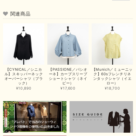
arichanと同様に、商品の良さを共感していただけて大変嬉し
いです。 きれい見えして、イージーケアで暑くても快適な素
関連商品
材感。 楽しい夏を過ごしてくださいませ。 ありがとうござい
まいした。 またのご縁を楽しみにお待ちしております。
【ma couleur／マクルール】ハイゲージトリコットVガゼットタンク（ブラウン）
2026/06/26
思っていた通りの商品でした。発送も早く、梱包も丁寧。又、お世話になり
【CYNICAL／シニカ
【PASSIONE／パシオ
【Munich／ミューニッ
たいと思いました。色々とありがとうございました。
ル】スキッパーネック
ーネ】カーブスリーブ
ク】60sフレンチリネ
オーバーシャツ（ブラ
ショートシャツ（ネイ
ンタックシャツ（イエ
この度は当店でのお買い上げ誠にありがとうございました。
ック）
ビー）
ロー）
商品もお気に召していただき嬉しい限りでございます。 ブラ
¥10,890
¥17,600
¥18,700
ウンは好みが分かれますが、お買い上げいただくならたくさん
出ている今年がおすすめですね。 ありがとうございました。
またのご来店お待ちしております。
【RILATO／リラート】袖ギャザーシャツ（イエロー）
2026/05/21