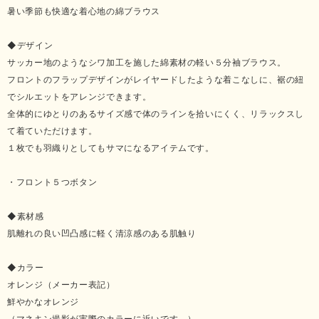
暑い季節も快適な着心地の綿ブラウス
◆デザイン
サッカー地のようなシワ加工を施した綿素材の軽い５分袖ブラウス。
フロントのフラップデザインがレイヤードしたような着こなしに、裾の紐
でシルエットをアレンジできます。
全体的にゆとりのあるサイズ感で体のラインを拾いにくく、リラックスし
て着ていただけます。
１枚でも羽織りとしてもサマになるアイテムです。
・フロント５つボタン
◆素材感
肌離れの良い凹凸感に軽く清涼感のある肌触り
◆カラー
オレンジ（メーカー表記）
鮮やかなオレンジ
（マネキン撮影が実際のカラーに近いです。）