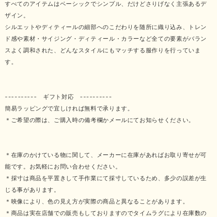
すべてのアイテムはベーシックでシンプル、だけどさりげなく主張あるデ
ザイン。
シルエットやディティールの細部へのこだわりを随所に織り込み、トレン
ド感や素材・サイジング・ディティール・カラーなど全ての要素がバラン
スよく調和された、どんなスタイルにもマッチする服作りを行っていま
す。
---------- ギフト対応 ----------
簡易ラッピングで宜しければ無料で承ります。
＊ご希望の際は、ご購入時の備考欄かメールにてお知らせください。
＊在庫のかけている物に関して、メーカーに在庫があればお取り寄せが可
能です。お気軽にお問い合わせください。
＊採寸は商品を平置きして手作業にて採寸しているため、多少の誤差が生
じる事があります。
＊映像により、色の見え方が実際の商品と異なることがあります。
＊商品は実在店舗での販売もしておりますのでタイムラグにより在庫数の