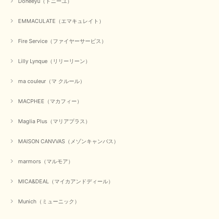
Doneeyu（ドニーユ）
すが、迅速なご対応に感謝致します。ありがとうございました
EMMACULATE（エマキュレイト）
この度は、当店でのお買い物誠にありがとうございました。
無事に商品がお手元に届いて喜んでいただけた事、私共も大変
嬉しく思います。 ありがとうございました。 又のご来店お待
Fire Service（ファイヤーサービス）
ちしております。
Lilly Lynque（リリーリーン）
ma couleur（マ クルール）
【QTUME／クチューム】シャギーニットVネックベスト（ブルー）
2025/10/25
MACPHEE（マカフィー）
かわいいふわふわのベスト届きました ありがとうございます😊
Maglia Plus（マリアプラス）
この度は数多くあるお店の中から、当店でお買い物していただ
MAISON CANVVAS（メゾンキャンバス）
き誠にありがとうございました。 商品が無事に届き、喜んで
いただけて何よりでございます。 重ね着の楽しい秋冬のおし
marmors（マルモア）
ゃれ、楽しんでくださいませ。 ありがとうございました。
MICA&DEAL（マイカアンドディール）
Munich（ミューニック）
【Dignite collier／ディニテコリエ】ショートスナップ綿ナイロンブラウス（ブラック）
2025/09/23