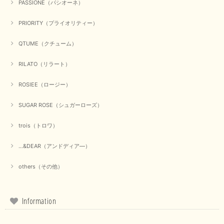
PASSIONE（パシオーネ）
PRIORITY（プライオリティー）
【Munich／ミューニック】8ozスラブデニムバルーンシャツ（ホワイト）
QTUME（クチューム）
2025/09/23
RILATO（リラート）
ROSIEE（ロージー）
【marmors／マルモア】シアーギャザーカーディガン（ブラック）
2025/09/18
SUGAR ROSE（シュガーローズ）
trois（トロワ）
上品なシアー素材と、さりげないギャザーのデザインがとても素敵です。ブ
ラックなので、カジュアルからきれいめまで、様々なコーディネートに合わ
せやすく、着回し力が高いと感じました。
...&DEAR（アンドディア―）
この度は当店でのお買い物誠にありがとうございました。 商
others（その他）
品もお気に召していただけて大変嬉しく思います。 仰る通り
活躍するシーンの多いアイテムなので、たくさん着ていただけ
ると幸いです。 ありがとうございました。 又のご来店お待ち
しております。
Information