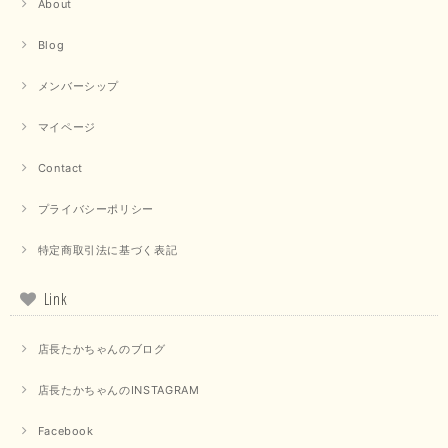
About
【trois／トロワ】ポンチフーディーベスト（カーキ）
2025/09/15
Blog
メンバーシップ
マイページ
【QTUME／クチューム】ドルマンスリーブケープデザインブラウス（ライトグレー）
2025/09/10
Contact
プライバシーポリシー
【PASSIONE／パシオーネ】クロップドメッセージロゴTシャツ（チャコール）
特定商取引法に基づく表記
2025/07/31
Link
毎回迅速に発送して頂きありがとうございます 手書きのメッセージも楽し
みになっています 丈感が短いカットソーを探していて、ちょうど見つかり
店長たかちゃんのブログ
良かったです またよろしくお願いします
店長たかちゃんのINSTAGRAM
いつもありがとうございます。 暑い日が続く毎日、すぐに活
用していただける商品が、無事 お手元にお届けてきて嬉しい
です。 夏物が少なくなってきていますが、お気に召していた
Facebook
だける商品を見つけていただきありがとうございました。 又