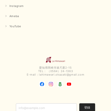
のご来店お待ちしております。
Instagram
Ameba
【QTUME／クチューム】ボンディングフーディーベスト（ブラック）
2025/03/13
YouTube
今回も早々に発送して頂けて良かったです この端境期に使えて重宝しそう
です 手書きのメッセージもありがとうございました また利用させて頂きた
いと思うショップさんです
いつもありがとうございます。 この度も、お気に召していた
だける商品を見つけていただき誠にありがとうございました。
仰る通り、三寒四温とまだ冷える時がございますが、合わせる
愛知県岡崎市連尺通2-15
アイテムよって長いシーズンお使いいただける事と思います。
TEL： （0564）24-1363
またご要望などございましたらお気軽にお問い合わせください
E-mail：
lahimawari.okazaki@gmail.com
ませ。 ありがとうございました。
【PASSIONE／パシオーネ】スリットネックバックロングカーディガン（ブルー）＊ご注文商品
2025/02/28
登録