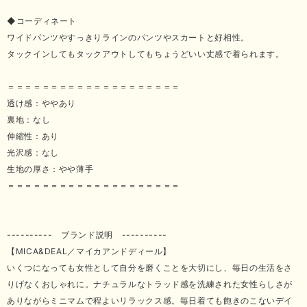
◆コーディネート
ワイドパンツやすっきりラインのパンツやスカートと好相性。
タックインしてもタックアウトしてもちょうどいい丈感で着られます。
＝＝＝＝＝＝＝＝＝＝＝＝＝＝＝＝＝＝＝＝
透け感：ややあり
裏地：なし
伸縮性：あり
光沢感：なし
生地の厚さ：やや薄手
＝＝＝＝＝＝＝＝＝＝＝＝＝＝＝＝＝＝＝＝
---------- ブランド説明 ----------
【MICA&DEAL／マイカアンドディール】
いくつになっても女性として自分を磨くことを大切にし、毎日の生活をさ
りげなくおしゃれに。ナチュラルなトラッド感を洗練された女性らしさが
ありながらミニマムで程よいリラックス感。毎日着ても飽きのこないデイ