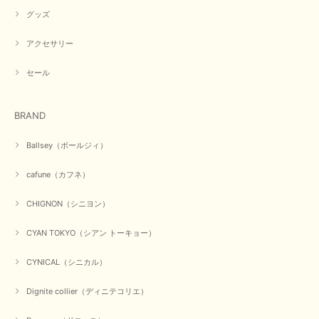
グッズ
【PASSIONE／パシオーネ】ミニフードドルマンジャケット（ネイビー）
アクセサリー
2026/03/05
セール
在庫があるかの確認対応もスムーズにしてくれて発送も早く とても気持ち
良いお買い物が出来ました。 商品も良い物で購入して良かったです。
BRAND
この度は数多くあるお店の中から当店でお声かけをいただき誠
にありがとうございました。 お客様のご要望にお応えできた
Ballsey（ボールジィ）
事、大変嬉しく思います。 良い物をたくさん揃えてたくさん
のお客様に喜んでいただく、それが理想なのですが。 メーカ
cafune（カフネ）
ーで在庫が見つかり良かったです。 春のおしゃれを楽しんで
くださいませ。 ありがとうございました。
CHIGNON（シニヨン）
CYAN TOKYO（シアン トーキョー）
【CYAN TOKYO／シアン トーキョー】ガルゼベロアオーバータックテーパードパンツ（ブラック）
2026/01/04
CYNICAL（シニカル）
Dignite collier（ディニテコリエ）
元旦早々にお買い物したものが翌日発送完了、4日朝 に手元に届きました。
お正月休みだろうとそんなに早くにご対応頂けると期待していなかったので