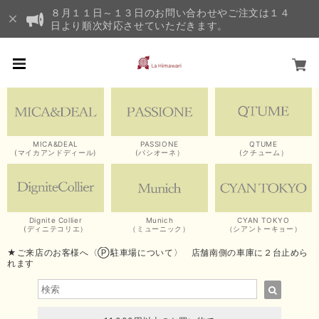
８月１１日～１３日のお問い合わせやご注文は１４
日より順次対応させていただきます。
MICA&DEAL
PASSIONE
QTUME
(マイカアンドディール)
(パシオーネ）
(クチューム）
Dignite Collier
Munich
CYAN TOKYO
(ディニテコリエ）
（ミューニック）
（シアントーキョー）
★ご来店のお客様へ〈Ⓟ駐車場について〉 店舗南側の車庫に２台止めら
れます