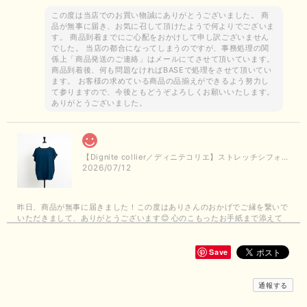
この度は当店でのお買い物誠にありがとうございました。 商
品が無事に届き、お気に召して頂けたようで何よりでございま
す。 商品到着までにご心配をおかけして申し訳ございません
でした。 当店の都合になってしまうのですが、事務処理の関
係上「商品発送のご連絡」はメールにてさせて頂いています。
商品到着後、何も問題なければBASEで処理をさせて頂いてい
ます。 お客様の求めている商品の品揃えができるよう努力し
て参りますので、今後ともどうぞよろしくお願いいたします。
ありがとうございました。
【Dignite collier／ディニテコリエ】ストレッチシフォンブラウス（ブルー）＊再入荷予定
2026/07/12
昨日、商品が無事に届きました！この度はありさんのおかげでご縁を繋いで
いただきまして、ありがとうございます😊 心のこもったお手紙まで添えて
いただきまして、ありがとうございます😊 商品もとても可愛くて、着心地
も良さそうでとても嬉しいです！この夏 大活躍しそうです💕 これからも
よろしくお願いいたします！
Save
この度は商品のお買い上げありがとうございました。 無事に
通報する
お手元に届き、気に入っていただけて安心いたしました！
arichanと同様に、商品の良さを共感していただけて大変嬉し