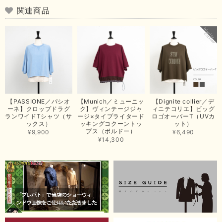
いです。 きれい見えして、イージーケアで暑くても快適な素
関連商品
材感。 楽しい夏を過ごしてくださいませ。 ありがとうござい
まいした。 またのご縁を楽しみにお待ちしております。
【ma couleur／マクルール】ハイゲージトリコットVガゼットタンク（ブラウン）
2026/06/26
思っていた通りの商品でした。発送も早く、梱包も丁寧。又、お世話になり
【PASSIONE／パシオ
【Munich／ミューニッ
【Dignite collier／デ
たいと思いました。色々とありがとうございました。
ーネ】クロップドラグ
ク】ヴィンテージジャ
ィニテコリエ】ビッグ
ランワイドTシャツ（サ
ージ×タイプライタード
ロゴオーバーT（UVカ
この度は当店でのお買い上げ誠にありがとうございました。
ックス）
ッキングコクーントッ
ット）
プス（ボルドー）
商品もお気に召していただき嬉しい限りでございます。 ブラ
¥9,900
¥6,490
ウンは好みが分かれますが、お買い上げいただくならたくさん
¥14,300
出ている今年がおすすめですね。 ありがとうございました。
またのご来店お待ちしております。
【RILATO／リラート】袖ギャザーシャツ（イエロー）
2026/05/21