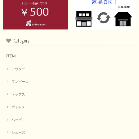
イエローと表示ありますが、黄緑っぽい気がします
この度は商品のお買い上げ誠にありがとうございました。 仰
る通り、ブランドでのカラー表記はイエローですが。 実際は
緑がかったイエローになるため、黄緑に近いです。 画像では
実際の色に伝えられるように努力していますが、 見る時の環
境や見る人の判断の違いで誤差がでてしまうと思います。 ご
Category
指摘ありがとうございました。 又のご来店お待ちしておりま
す。
ITEM
アウター
【CYAN TOKYO／シアン トーキョー】フレアチュニックロゴロンT（ホワイト）
2026/04/23
ワンピース
トップス
早い発送で届いたのも予定より早く届きました。丁寧に梱包されていて良か
ったです。CYANさんの洋服も思っていた通りで気に入りました。
ボトムス
この度は商品のお買い上げ誠にありがとうございました。 人
気のシアントーキョーさん、数多くあるお店の中で当店でお求
バッグ
めいただきありがとうございます。 商品も無事に到着して、
お気に召していただき何よりでございます。 又のご来店お待
ちいたしております。 ありがとうございました。
シューズ