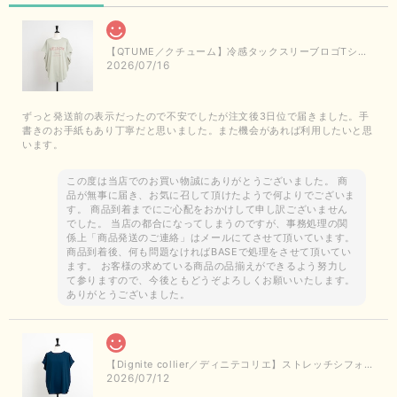
【QTUME／クチューム】冷感タックスリーブロゴTシャツ（ライトグレー）
2026/07/16
ずっと発送前の表示だったので不安でしたが注文後3日位で届きました。手
書きのお手紙もあり丁寧だと思いました。また機会があれば利用したいと思
います。
この度は当店でのお買い物誠にありがとうございました。 商
品が無事に届き、お気に召して頂けたようで何よりでございま
す。 商品到着までにご心配をおかけして申し訳ございません
でした。 当店の都合になってしまうのですが、事務処理の関
係上「商品発送のご連絡」はメールにてさせて頂いています。
商品到着後、何も問題なければBASEで処理をさせて頂いてい
ます。 お客様の求めている商品の品揃えができるよう努力し
て参りますので、今後ともどうぞよろしくお願いいたします。
ありがとうございました。
【Dignite collier／ディニテコリエ】ストレッチシフォンブラウス（ブルー）＊再入荷予定
2026/07/12