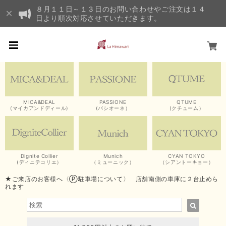
８月１１日～１３日のお問い合わせやご注文は１４
日より順次対応させていただきます。
MICA&DEAL
PASSIONE
QTUME
(マイカアンドディール)
(パシオーネ）
(クチューム）
Dignite Collier
Munich
CYAN TOKYO
(ディニテコリエ）
（ミューニック）
（シアントーキョー）
★ご来店のお客様へ〈Ⓟ駐車場について〉 店舗南側の車庫に２台止めら
れます