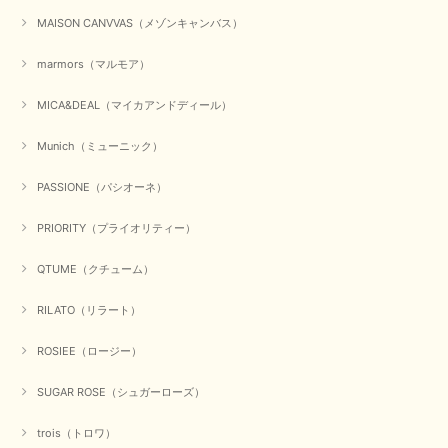
この度は数多くあるお店の中から、当店でお買い物していただ
MAISON CANVVAS（メゾンキャンバス）
き誠にありがとうございました。 商品が無事に届き、喜んで
いただけて何よりでございます。 重ね着の楽しい秋冬のおし
marmors（マルモア）
ゃれ、楽しんでくださいませ。 ありがとうございました。
MICA&DEAL（マイカアンドディール）
Munich（ミューニック）
【Dignite collier／ディニテコリエ】ショートスナップ綿ナイロンブラウス（ブラック）
2025/09/23
PASSIONE（パシオーネ）
PRIORITY（プライオリティー）
【Munich／ミューニック】8ozスラブデニムバルーンシャツ（ホワイト）
QTUME（クチューム）
2025/09/23
RILATO（リラート）
ROSIEE（ロージー）
【marmors／マルモア】シアーギャザーカーディガン（ブラック）
2025/09/18
SUGAR ROSE（シュガーローズ）
trois（トロワ）
上品なシアー素材と、さりげないギャザーのデザインがとても素敵です。ブ