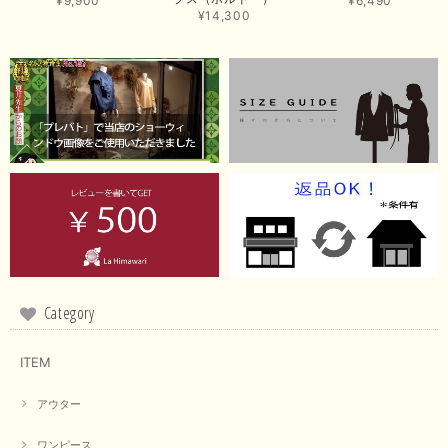
¥9,900
¥6,490
ウンは好みが分かれますが、お買い上げいただくならたくさん
¥14,300
出ている今年がおすすめですね。 ありがとうございました。
またのご来店お待ちしております。
【RILATO／リラート】袖ギャザーシャツ（イエロー）
2026/05/21
イエローと表示ありますが、黄緑っぽい気がします
この度は商品のお買い上げ誠にありがとうございました。 仰
る通り、ブランドでのカラー表記はイエローですが。 実際は
緑がかったイエローになるため、黄緑に近いです。 画像では
実際の色に伝えられるように努力していますが、 見る時の環
境や見る人の判断の違いで誤差がでてしまうと思います。 ご
Category
指摘ありがとうございました。 又のご来店お待ちしておりま
す。
ITEM
アウター
【CYAN TOKYO／シアン トーキョー】フレアチュニックロゴロンT（ホワイト）
2026/04/23
ワンピース