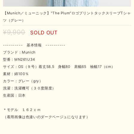
【Munich／ミューニック】"The Plum"ロゴプリントタックスリーブTシャ
ツ（グレー）
¥9,900
SOLD OUT
---------- 基本情報 ----------
ブランド：Munich
型番：MN261U34
サイズ：OS（９号）着丈58.5 身幅80 肩幅65 袖幅17（cm）
素材：綿100％
カラー：グレー（gry）
洗濯：洗濯機可（３０度限度）
生産国：日本
＊モデル １６２ｃｍ
（着用画像は色違いのダークベージュになります）