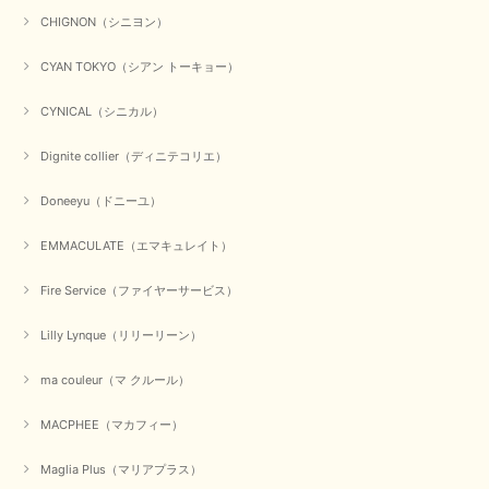
くださいませ。 ありがとうございました。
CHIGNON（シニヨン）
CYAN TOKYO（シアン トーキョー）
【CYAN TOKYO／シアン トーキョー】ガルゼベロアオーバータックテーパードパンツ（ブラック）
2026/01/04
CYNICAL（シニカル）
Dignite collier（ディニテコリエ）
元旦早々にお買い物したものが翌日発送完了、4日朝 に手元に届きました。
お正月休みだろうとそんなに早くにご対応頂けると期待していなかったので
Doneeyu（ドニーユ）
すが、迅速なご対応に感謝致します。ありがとうございました
EMMACULATE（エマキュレイト）
この度は、当店でのお買い物誠にありがとうございました。
無事に商品がお手元に届いて喜んでいただけた事、私共も大変
嬉しく思います。 ありがとうございました。 又のご来店お待
Fire Service（ファイヤーサービス）
ちしております。
Lilly Lynque（リリーリーン）
ma couleur（マ クルール）
【QTUME／クチューム】シャギーニットVネックベスト（ブルー）
2025/10/25
MACPHEE（マカフィー）
かわいいふわふわのベスト届きました ありがとうございます😊
Maglia Plus（マリアプラス）