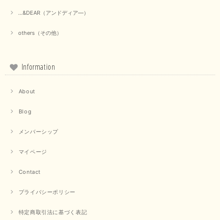
ラックなので、カジュアルからきれいめまで、様々なコーディネートに合わ
せやすく、着回し力が高いと感じました。
...&DEAR（アンドディア―）
この度は当店でのお買い物誠にありがとうございました。 商
others（その他）
品もお気に召していただけて大変嬉しく思います。 仰る通り
活躍するシーンの多いアイテムなので、たくさん着ていただけ
ると幸いです。 ありがとうございました。 又のご来店お待ち
しております。
Information
About
【trois／トロワ】ポンチフーディーベスト（カーキ）
2025/09/15
Blog
メンバーシップ
マイページ
【QTUME／クチューム】ドルマンスリーブケープデザインブラウス（ライトグレー）
2025/09/10
Contact
プライバシーポリシー
【PASSIONE／パシオーネ】クロップドメッセージロゴTシャツ（チャコール）
特定商取引法に基づく表記
2025/07/31