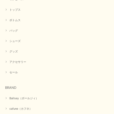
トップス
早い発送で届いたのも予定より早く届きました。丁寧に梱包されていて良か
ったです。CYANさんの洋服も思っていた通りで気に入りました。
ボトムス
この度は商品のお買い上げ誠にありがとうございました。 人
気のシアントーキョーさん、数多くあるお店の中で当店でお求
バッグ
めいただきありがとうございます。 商品も無事に到着して、
お気に召していただき何よりでございます。 又のご来店お待
ちいたしております。 ありがとうございました。
シューズ
グッズ
【PASSIONE／パシオーネ】ミニフードドルマンジャケット（ネイビー）
アクセサリー
2026/03/05
セール
在庫があるかの確認対応もスムーズにしてくれて発送も早く とても気持ち
良いお買い物が出来ました。 商品も良い物で購入して良かったです。
BRAND
この度は数多くあるお店の中から当店でお声かけをいただき誠
にありがとうございました。 お客様のご要望にお応えできた
Ballsey（ボールジィ）
事、大変嬉しく思います。 良い物をたくさん揃えてたくさん
のお客様に喜んでいただく、それが理想なのですが。 メーカ
cafune（カフネ）
ーで在庫が見つかり良かったです。 春のおしゃれを楽しんで