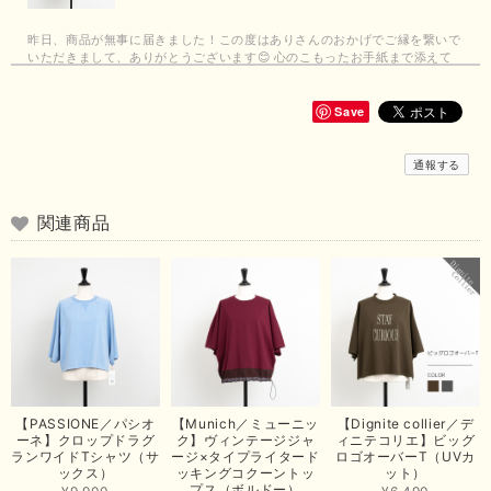
昨日、商品が無事に届きました！この度はありさんのおかげでご縁を繋いで
いただきまして、ありがとうございます😊 心のこもったお手紙まで添えて
いただきまして、ありがとうございます😊 商品もとても可愛くて、着心地
も良さそうでとても嬉しいです！この夏 大活躍しそうです💕 これからも
よろしくお願いいたします！
Save
この度は商品のお買い上げありがとうございました。 無事に
通報する
お手元に届き、気に入っていただけて安心いたしました！
arichanと同様に、商品の良さを共感していただけて大変嬉し
いです。 きれい見えして、イージーケアで暑くても快適な素
関連商品
材感。 楽しい夏を過ごしてくださいませ。 ありがとうござい
まいした。 またのご縁を楽しみにお待ちしております。
【ma couleur／マクルール】ハイゲージトリコットVガゼットタンク（ブラウン）
2026/06/26
思っていた通りの商品でした。発送も早く、梱包も丁寧。又、お世話になり
【PASSIONE／パシオ
【Munich／ミューニッ
【Dignite collier／デ
たいと思いました。色々とありがとうございました。
ーネ】クロップドラグ
ク】ヴィンテージジャ
ィニテコリエ】ビッグ
ランワイドTシャツ（サ
ージ×タイプライタード
ロゴオーバーT（UVカ
この度は当店でのお買い上げ誠にありがとうございました。
ックス）
ッキングコクーントッ
ット）
プス（ボルドー）
商品もお気に召していただき嬉しい限りでございます。 ブラ