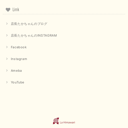
Link
毎回迅速に発送して頂きありがとうございます 手書きのメッセージも楽し
みになっています 丈感が短いカットソーを探していて、ちょうど見つかり
店長たかちゃんのブログ
良かったです またよろしくお願いします
店長たかちゃんのINSTAGRAM
いつもありがとうございます。 暑い日が続く毎日、すぐに活
用していただける商品が、無事 お手元にお届けてきて嬉しい
です。 夏物が少なくなってきていますが、お気に召していた
Facebook
だける商品を見つけていただきありがとうございました。 又
のご来店お待ちしております。
Instagram
Ameba
【QTUME／クチューム】ボンディングフーディーベスト（ブラック）
2025/03/13
YouTube
今回も早々に発送して頂けて良かったです この端境期に使えて重宝しそう
です 手書きのメッセージもありがとうございました また利用させて頂きた
いと思うショップさんです
いつもありがとうございます。 この度も、お気に召していた
だける商品を見つけていただき誠にありがとうございました。