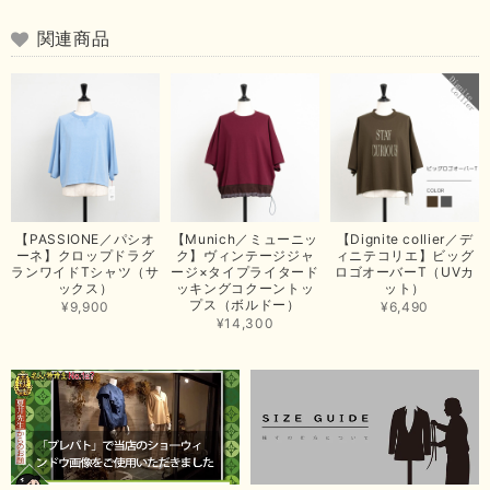
arichanと同様に、商品の良さを共感していただけて大変嬉し
いです。 きれい見えして、イージーケアで暑くても快適な素
関連商品
材感。 楽しい夏を過ごしてくださいませ。 ありがとうござい
まいした。 またのご縁を楽しみにお待ちしております。
【ma couleur／マクルール】ハイゲージトリコットVガゼットタンク（ブラウン）
2026/06/26
思っていた通りの商品でした。発送も早く、梱包も丁寧。又、お世話になり
【PASSIONE／パシオ
【Munich／ミューニッ
【Dignite collier／デ
たいと思いました。色々とありがとうございました。
ーネ】クロップドラグ
ク】ヴィンテージジャ
ィニテコリエ】ビッグ
ランワイドTシャツ（サ
ージ×タイプライタード
ロゴオーバーT（UVカ
この度は当店でのお買い上げ誠にありがとうございました。
ックス）
ッキングコクーントッ
ット）
プス（ボルドー）
商品もお気に召していただき嬉しい限りでございます。 ブラ
¥9,900
¥6,490
ウンは好みが分かれますが、お買い上げいただくならたくさん
¥14,300
出ている今年がおすすめですね。 ありがとうございました。
またのご来店お待ちしております。
【RILATO／リラート】袖ギャザーシャツ（イエロー）
2026/05/21