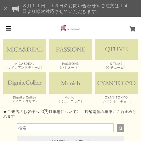
８月１１日～１３日のお問い合わせやご注文は１４
日より順次対応させていただきます。
MICA&DEAL
PASSIONE
QTUME
(マイカアンドディール)
(パシオーネ）
(クチューム）
Dignite Collier
Munich
CYAN TOKYO
(ディニテコリエ）
（ミューニック）
（シアントーキョー）
★ご来店のお客様へ〈Ⓟ駐車場について〉 店舗南側の車庫に２台止めら
れます