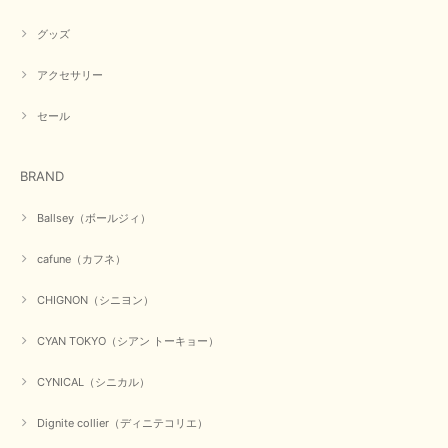
グッズ
【PASSIONE／パシオーネ】ミニフードドルマンジャケット（ネイビー）
アクセサリー
2026/03/05
セール
在庫があるかの確認対応もスムーズにしてくれて発送も早く とても気持ち
良いお買い物が出来ました。 商品も良い物で購入して良かったです。
BRAND
この度は数多くあるお店の中から当店でお声かけをいただき誠
にありがとうございました。 お客様のご要望にお応えできた
Ballsey（ボールジィ）
事、大変嬉しく思います。 良い物をたくさん揃えてたくさん
のお客様に喜んでいただく、それが理想なのですが。 メーカ
cafune（カフネ）
ーで在庫が見つかり良かったです。 春のおしゃれを楽しんで
くださいませ。 ありがとうございました。
CHIGNON（シニヨン）
CYAN TOKYO（シアン トーキョー）
【CYAN TOKYO／シアン トーキョー】ガルゼベロアオーバータックテーパードパンツ（ブラック）
2026/01/04
CYNICAL（シニカル）
Dignite collier（ディニテコリエ）
元旦早々にお買い物したものが翌日発送完了、4日朝 に手元に届きました。