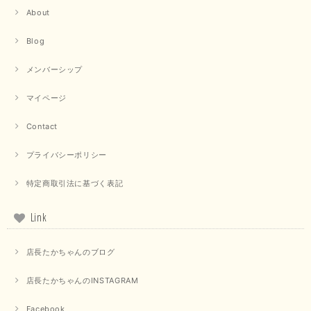
About
【trois／トロワ】ポンチフーディーベスト（カーキ）
2025/09/15
Blog
メンバーシップ
マイページ
【QTUME／クチューム】ドルマンスリーブケープデザインブラウス（ライトグレー）
2025/09/10
Contact
プライバシーポリシー
【PASSIONE／パシオーネ】クロップドメッセージロゴTシャツ（チャコール）
特定商取引法に基づく表記
2025/07/31
Link
毎回迅速に発送して頂きありがとうございます 手書きのメッセージも楽し
みになっています 丈感が短いカットソーを探していて、ちょうど見つかり
店長たかちゃんのブログ
良かったです またよろしくお願いします
店長たかちゃんのINSTAGRAM
いつもありがとうございます。 暑い日が続く毎日、すぐに活
用していただける商品が、無事 お手元にお届けてきて嬉しい
です。 夏物が少なくなってきていますが、お気に召していた
Facebook