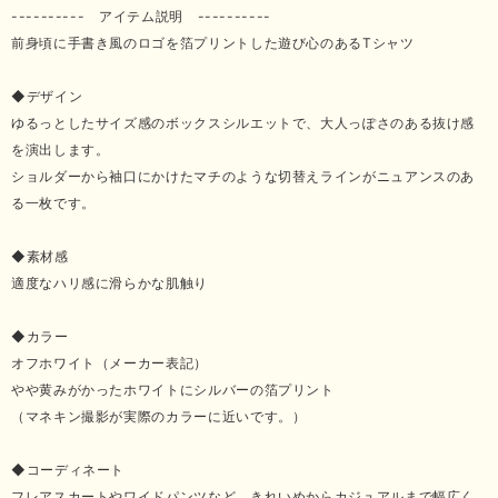
---------- アイテム説明 ----------
前身頃に手書き風のロゴを箔プリントした遊び心のあるTシャツ
◆デザイン
ゆるっとしたサイズ感のボックスシルエットで、大人っぽさのある抜け感
を演出します。
ショルダーから袖口にかけたマチのような切替えラインがニュアンスのあ
る一枚です。
◆素材感
適度なハリ感に滑らかな肌触り
◆カラー
オフホワイト（メーカー表記）
やや黄みがかったホワイトにシルバーの箔プリント
（マネキン撮影が実際のカラーに近いです。）
◆コーディネート
フレアスカートやワイドパンツなど、きれいめからカジュアルまで幅広く