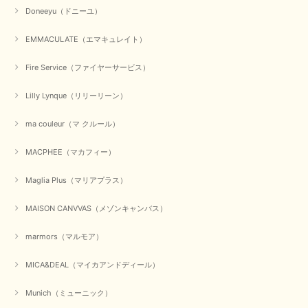
お正月休みだろうとそんなに早くにご対応頂けると期待していなかったので
Doneeyu（ドニーユ）
すが、迅速なご対応に感謝致します。ありがとうございました
EMMACULATE（エマキュレイト）
この度は、当店でのお買い物誠にありがとうございました。
無事に商品がお手元に届いて喜んでいただけた事、私共も大変
嬉しく思います。 ありがとうございました。 又のご来店お待
Fire Service（ファイヤーサービス）
ちしております。
Lilly Lynque（リリーリーン）
ma couleur（マ クルール）
【QTUME／クチューム】シャギーニットVネックベスト（ブルー）
2025/10/25
MACPHEE（マカフィー）
かわいいふわふわのベスト届きました ありがとうございます😊
Maglia Plus（マリアプラス）
この度は数多くあるお店の中から、当店でお買い物していただ
MAISON CANVVAS（メゾンキャンバス）
き誠にありがとうございました。 商品が無事に届き、喜んで
いただけて何よりでございます。 重ね着の楽しい秋冬のおし
marmors（マルモア）
ゃれ、楽しんでくださいませ。 ありがとうございました。
MICA&DEAL（マイカアンドディール）
Munich（ミューニック）
【Dignite collier／ディニテコリエ】ショートスナップ綿ナイロンブラウス（ブラック）
2025/09/23