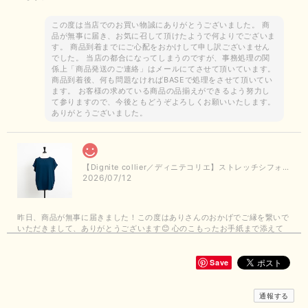
この度は当店でのお買い物誠にありがとうございました。 商
品が無事に届き、お気に召して頂けたようで何よりでございま
す。 商品到着までにご心配をおかけして申し訳ございません
でした。 当店の都合になってしまうのですが、事務処理の関
係上「商品発送のご連絡」はメールにてさせて頂いています。
商品到着後、何も問題なければBASEで処理をさせて頂いてい
ます。 お客様の求めている商品の品揃えができるよう努力し
て参りますので、今後ともどうぞよろしくお願いいたします。
ありがとうございました。
【Dignite collier／ディニテコリエ】ストレッチシフォンブラウス（ブルー）＊再入荷予定
2026/07/12
昨日、商品が無事に届きました！この度はありさんのおかげでご縁を繋いで
いただきまして、ありがとうございます😊 心のこもったお手紙まで添えて
いただきまして、ありがとうございます😊 商品もとても可愛くて、着心地
も良さそうでとても嬉しいです！この夏 大活躍しそうです💕 これからも
よろしくお願いいたします！
Save
この度は商品のお買い上げありがとうございました。 無事に
通報する
お手元に届き、気に入っていただけて安心いたしました！