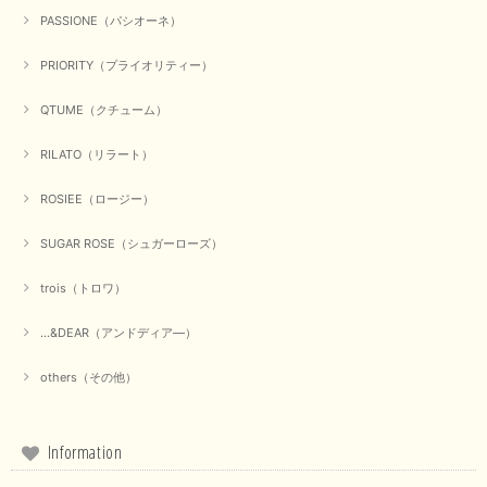
PASSIONE（パシオーネ）
PRIORITY（プライオリティー）
【Munich／ミューニック】8ozスラブデニムバルーンシャツ（ホワイト）
QTUME（クチューム）
2025/09/23
RILATO（リラート）
ROSIEE（ロージー）
【marmors／マルモア】シアーギャザーカーディガン（ブラック）
2025/09/18
SUGAR ROSE（シュガーローズ）
trois（トロワ）
上品なシアー素材と、さりげないギャザーのデザインがとても素敵です。ブ
ラックなので、カジュアルからきれいめまで、様々なコーディネートに合わ
せやすく、着回し力が高いと感じました。
...&DEAR（アンドディア―）
この度は当店でのお買い物誠にありがとうございました。 商
others（その他）
品もお気に召していただけて大変嬉しく思います。 仰る通り
活躍するシーンの多いアイテムなので、たくさん着ていただけ
ると幸いです。 ありがとうございました。 又のご来店お待ち
しております。
Information