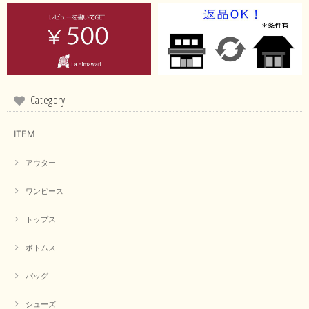
イエローと表示ありますが、黄緑っぽい気がします
この度は商品のお買い上げ誠にありがとうございました。 仰
る通り、ブランドでのカラー表記はイエローですが。 実際は
緑がかったイエローになるため、黄緑に近いです。 画像では
実際の色に伝えられるように努力していますが、 見る時の環
境や見る人の判断の違いで誤差がでてしまうと思います。 ご
Category
指摘ありがとうございました。 又のご来店お待ちしておりま
す。
ITEM
アウター
【CYAN TOKYO／シアン トーキョー】フレアチュニックロゴロンT（ホワイト）
2026/04/23
ワンピース
トップス
早い発送で届いたのも予定より早く届きました。丁寧に梱包されていて良か
ったです。CYANさんの洋服も思っていた通りで気に入りました。
ボトムス
この度は商品のお買い上げ誠にありがとうございました。 人
気のシアントーキョーさん、数多くあるお店の中で当店でお求
バッグ
めいただきありがとうございます。 商品も無事に到着して、
お気に召していただき何よりでございます。 又のご来店お待
ちいたしております。 ありがとうございました。
シューズ