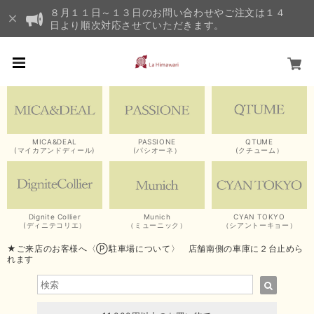
８月１１日～１３日のお問い合わせやご注文は１４
日より順次対応させていただきます。
MICA&DEAL
PASSIONE
QTUME
(マイカアンドディール)
(パシオーネ）
(クチューム）
Dignite Collier
Munich
CYAN TOKYO
(ディニテコリエ）
（ミューニック）
（シアントーキョー）
★ご来店のお客様へ〈Ⓟ駐車場について〉 店舗南側の車庫に２台止めら
れます