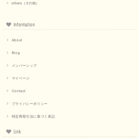
この度は当店でのお買い物誠にありがとうございました。 商
others（その他）
品もお気に召していただけて大変嬉しく思います。 仰る通り
活躍するシーンの多いアイテムなので、たくさん着ていただけ
ると幸いです。 ありがとうございました。 又のご来店お待ち
しております。
Information
About
【trois／トロワ】ポンチフーディーベスト（カーキ）
2025/09/15
Blog
メンバーシップ
マイページ
【QTUME／クチューム】ドルマンスリーブケープデザインブラウス（ライトグレー）
2025/09/10
Contact
プライバシーポリシー
【PASSIONE／パシオーネ】クロップドメッセージロゴTシャツ（チャコール）
特定商取引法に基づく表記
2025/07/31
Link
毎回迅速に発送して頂きありがとうございます 手書きのメッセージも楽し