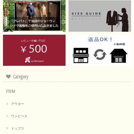
【RILATO／リラート】袖ギャザーシャツ（イエロー）
2026/05/21
イエローと表示ありますが、黄緑っぽい気がします
この度は商品のお買い上げ誠にありがとうございました。 仰
る通り、ブランドでのカラー表記はイエローですが。 実際は
緑がかったイエローになるため、黄緑に近いです。 画像では
実際の色に伝えられるように努力していますが、 見る時の環
境や見る人の判断の違いで誤差がでてしまうと思います。 ご
Category
指摘ありがとうございました。 又のご来店お待ちしておりま
す。
ITEM
アウター
【CYAN TOKYO／シアン トーキョー】フレアチュニックロゴロンT（ホワイト）
2026/04/23
ワンピース
トップス
早い発送で届いたのも予定より早く届きました。丁寧に梱包されていて良か
ったです。CYANさんの洋服も思っていた通りで気に入りました。