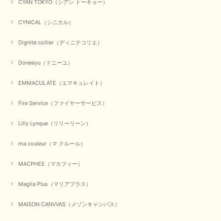
CYAN TOKYO（シアン トーキョー）
【CYAN TOKYO／シアン トーキョー】ガルゼベロアオーバータックテーパードパンツ（ブラック）
2026/01/04
CYNICAL（シニカル）
Dignite collier（ディニテコリエ）
元旦早々にお買い物したものが翌日発送完了、4日朝 に手元に届きました。
お正月休みだろうとそんなに早くにご対応頂けると期待していなかったので
Doneeyu（ドニーユ）
すが、迅速なご対応に感謝致します。ありがとうございました
EMMACULATE（エマキュレイト）
この度は、当店でのお買い物誠にありがとうございました。
無事に商品がお手元に届いて喜んでいただけた事、私共も大変
嬉しく思います。 ありがとうございました。 又のご来店お待
Fire Service（ファイヤーサービス）
ちしております。
Lilly Lynque（リリーリーン）
ma couleur（マ クルール）
【QTUME／クチューム】シャギーニットVネックベスト（ブルー）
2025/10/25
MACPHEE（マカフィー）
かわいいふわふわのベスト届きました ありがとうございます😊
Maglia Plus（マリアプラス）
この度は数多くあるお店の中から、当店でお買い物していただ
MAISON CANVVAS（メゾンキャンバス）
き誠にありがとうございました。 商品が無事に届き、喜んで
いただけて何よりでございます。 重ね着の楽しい秋冬のおし