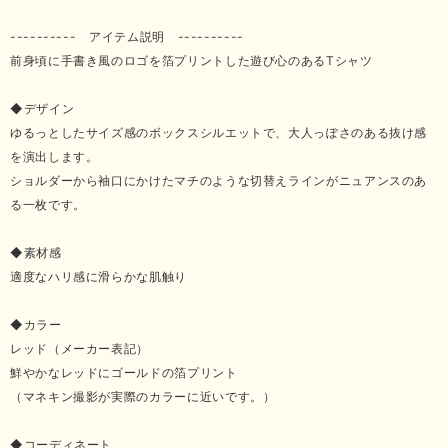
---------- アイテム説明 ----------
前身頃に手書き風のロゴを箔プリントした遊び心のあるTシャツ
◆デザイン
ゆるっとしたサイズ感のボックスシルエットで、大人っぽさのある抜け感
を演出します。
ショルダーから袖口にかけたマチのような切替えラインがニュアンスのあ
る一枚です。
◆素材感
適度なハリ感に滑らかな肌触り
◆カラー
レッド（メーカー表記）
鮮やかなレッドにゴールドの箔プリント
（マネキン撮影が実際のカラーに近いです。）
◆コーディネート