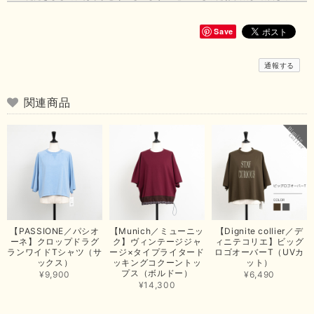
いただきまして、ありがとうございます😊 商品もとても可愛くて、着心地
も良さそうでとても嬉しいです！この夏 大活躍しそうです💕 これからも
よろしくお願いいたします！
Save
この度は商品のお買い上げありがとうございました。 無事に
通報する
お手元に届き、気に入っていただけて安心いたしました！
arichanと同様に、商品の良さを共感していただけて大変嬉し
いです。 きれい見えして、イージーケアで暑くても快適な素
関連商品
材感。 楽しい夏を過ごしてくださいませ。 ありがとうござい
まいした。 またのご縁を楽しみにお待ちしております。
【ma couleur／マクルール】ハイゲージトリコットVガゼットタンク（ブラウン）
2026/06/26
思っていた通りの商品でした。発送も早く、梱包も丁寧。又、お世話になり
【PASSIONE／パシオ
【Munich／ミューニッ
【Dignite collier／デ
たいと思いました。色々とありがとうございました。
ーネ】クロップドラグ
ク】ヴィンテージジャ
ィニテコリエ】ビッグ
ランワイドTシャツ（サ
ージ×タイプライタード
ロゴオーバーT（UVカ
この度は当店でのお買い上げ誠にありがとうございました。
ックス）
ッキングコクーントッ
ット）
プス（ボルドー）
商品もお気に召していただき嬉しい限りでございます。 ブラ
¥9,900
¥6,490
ウンは好みが分かれますが、お買い上げいただくならたくさん
¥14,300
出ている今年がおすすめですね。 ありがとうございました。
またのご来店お待ちしております。