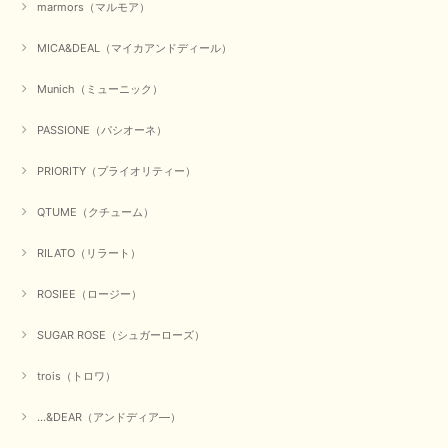
marmors（マルモア）
ゃれ、楽しんでくださいませ。 ありがとうございました。
MICA&DEAL（マイカアンドディール）
Munich（ミューニック）
【Dignite collier／ディニテコリエ】ショートスナップ綿ナイロンブラウス（ブラック）
2025/09/23
PASSIONE（パシオーネ）
PRIORITY（プライオリティー）
【Munich／ミューニック】8ozスラブデニムバルーンシャツ（ホワイト）
QTUME（クチューム）
2025/09/23
RILATO（リラート）
ROSIEE（ロージー）
【marmors／マルモア】シアーギャザーカーディガン（ブラック）
2025/09/18
SUGAR ROSE（シュガーローズ）
trois（トロワ）
上品なシアー素材と、さりげないギャザーのデザインがとても素敵です。ブ
ラックなので、カジュアルからきれいめまで、様々なコーディネートに合わ
せやすく、着回し力が高いと感じました。
...&DEAR（アンドディア―）