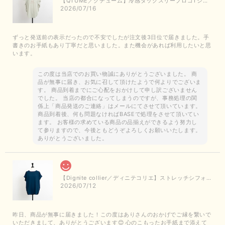
【QTUME／クチューム】冷感タックスリーブロゴTシャツ（ライトグレー）
2026/07/16
ずっと発送前の表示だったので不安でしたが注文後3日位で届きました。手
書きのお手紙もあり丁寧だと思いました。また機会があれば利用したいと思
います。
この度は当店でのお買い物誠にありがとうございました。 商
品が無事に届き、お気に召して頂けたようで何よりでございま
す。 商品到着までにご心配をおかけして申し訳ございません
でした。 当店の都合になってしまうのですが、事務処理の関
係上「商品発送のご連絡」はメールにてさせて頂いています。
商品到着後、何も問題なければBASEで処理をさせて頂いてい
ます。 お客様の求めている商品の品揃えができるよう努力し
て参りますので、今後ともどうぞよろしくお願いいたします。
ありがとうございました。
【Dignite collier／ディニテコリエ】ストレッチシフォンブラウス（ブルー）＊再入荷予定
2026/07/12
昨日、商品が無事に届きました！この度はありさんのおかげでご縁を繋いで
いただきまして、ありがとうございます😊 心のこもったお手紙まで添えて