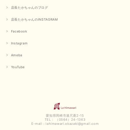
みになっています 丈感が短いカットソーを探していて、ちょうど見つかり
店長たかちゃんのブログ
良かったです またよろしくお願いします
店長たかちゃんのINSTAGRAM
いつもありがとうございます。 暑い日が続く毎日、すぐに活
用していただける商品が、無事 お手元にお届けてきて嬉しい
です。 夏物が少なくなってきていますが、お気に召していた
Facebook
だける商品を見つけていただきありがとうございました。 又
のご来店お待ちしております。
Instagram
Ameba
【QTUME／クチューム】ボンディングフーディーベスト（ブラック）
2025/03/13
YouTube
今回も早々に発送して頂けて良かったです この端境期に使えて重宝しそう
です 手書きのメッセージもありがとうございました また利用させて頂きた
いと思うショップさんです
いつもありがとうございます。 この度も、お気に召していた
だける商品を見つけていただき誠にありがとうございました。
仰る通り、三寒四温とまだ冷える時がございますが、合わせる
愛知県岡崎市連尺通2-15
アイテムよって長いシーズンお使いいただける事と思います。
TEL： （0564）24-1363
またご要望などございましたらお気軽にお問い合わせください
E-mail：
lahimawari.okazaki@gmail.com
ませ。 ありがとうございました。