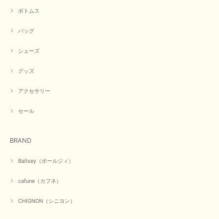
ボトムス
この度は商品のお買い上げ誠にありがとうございました。 人
気のシアントーキョーさん、数多くあるお店の中で当店でお求
バッグ
めいただきありがとうございます。 商品も無事に到着して、
お気に召していただき何よりでございます。 又のご来店お待
ちいたしております。 ありがとうございました。
シューズ
グッズ
【PASSIONE／パシオーネ】ミニフードドルマンジャケット（ネイビー）
アクセサリー
2026/03/05
セール
在庫があるかの確認対応もスムーズにしてくれて発送も早く とても気持ち
良いお買い物が出来ました。 商品も良い物で購入して良かったです。
BRAND
この度は数多くあるお店の中から当店でお声かけをいただき誠
にありがとうございました。 お客様のご要望にお応えできた
Ballsey（ボールジィ）
事、大変嬉しく思います。 良い物をたくさん揃えてたくさん
のお客様に喜んでいただく、それが理想なのですが。 メーカ
cafune（カフネ）
ーで在庫が見つかり良かったです。 春のおしゃれを楽しんで
くださいませ。 ありがとうございました。
CHIGNON（シニヨン）