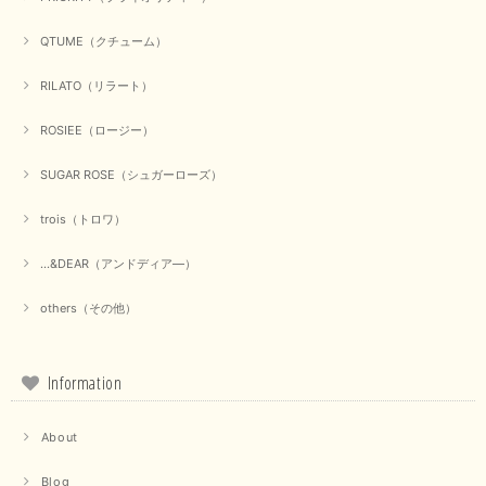
QTUME（クチューム）
【Munich／ミューニック】8ozスラブデニムバルーンシャツ（ホワイト）
2025/09/23
RILATO（リラート）
ROSIEE（ロージー）
【marmors／マルモア】シアーギャザーカーディガン（ブラック）
SUGAR ROSE（シュガーローズ）
2025/09/18
trois（トロワ）
上品なシアー素材と、さりげないギャザーのデザインがとても素敵です。ブ
ラックなので、カジュアルからきれいめまで、様々なコーディネートに合わ
...&DEAR（アンドディア―）
せやすく、着回し力が高いと感じました。
others（その他）
この度は当店でのお買い物誠にありがとうございました。 商
品もお気に召していただけて大変嬉しく思います。 仰る通り
活躍するシーンの多いアイテムなので、たくさん着ていただけ
ると幸いです。 ありがとうございました。 又のご来店お待ち
Information
しております。
About
【trois／トロワ】ポンチフーディーベスト（カーキ）
Blog