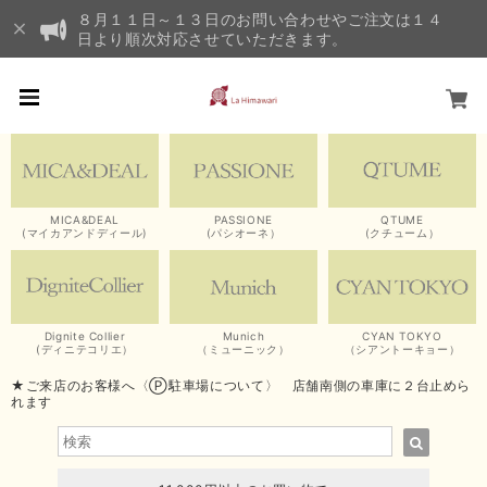
８月１１日～１３日のお問い合わせやご注文は１４
日より順次対応させていただきます。
MICA&DEAL
PASSIONE
QTUME
(マイカアンドディール)
(パシオーネ）
(クチューム）
Dignite Collier
Munich
CYAN TOKYO
(ディニテコリエ）
（ミューニック）
（シアントーキョー）
★ご来店のお客様へ〈Ⓟ駐車場について〉 店舗南側の車庫に２台止めら
れます