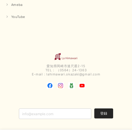
Ameba
【QTUME／クチューム】ボンディングフーディーベスト（ブラック）
YouTube
2025/03/13
今回も早々に発送して頂けて良かったです この端境期に使えて重宝しそう
です 手書きのメッセージもありがとうございました また利用させて頂きた
いと思うショップさんです
いつもありがとうございます。 この度も、お気に召していた
だける商品を見つけていただき誠にありがとうございました。
愛知県岡崎市連尺通2-15
仰る通り、三寒四温とまだ冷える時がございますが、合わせる
TEL： （0564）24-1363
アイテムよって長いシーズンお使いいただける事と思います。
E-mail：
lahimawari.okazaki@gmail.com
またご要望などございましたらお気軽にお問い合わせください
ませ。 ありがとうございました。
【PASSIONE／パシオーネ】スリットネックバックロングカーディガン（ブルー）＊ご注文商品
2025/02/28
登録
無事受け取りました お写真の通り、とっても綺麗な色で気に入りました こ