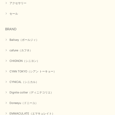
アクセサリー
【PASSIONE／パシオーネ】ミニフードドルマンジャケット（ネイビー）
2026/03/05
セール
在庫があるかの確認対応もスムーズにしてくれて発送も早く とても気持ち
BRAND
良いお買い物が出来ました。 商品も良い物で購入して良かったです。
この度は数多くあるお店の中から当店でお声かけをいただき誠
Ballsey（ボールジィ）
にありがとうございました。 お客様のご要望にお応えできた
事、大変嬉しく思います。 良い物をたくさん揃えてたくさん
cafune（カフネ）
のお客様に喜んでいただく、それが理想なのですが。 メーカ
ーで在庫が見つかり良かったです。 春のおしゃれを楽しんで
くださいませ。 ありがとうございました。
CHIGNON（シニヨン）
CYAN TOKYO（シアン トーキョー）
【CYAN TOKYO／シアン トーキョー】ガルゼベロアオーバータックテーパードパンツ（ブラック）
CYNICAL（シニカル）
2026/01/04
Dignite collier（ディニテコリエ）
元旦早々にお買い物したものが翌日発送完了、4日朝 に手元に届きました。
Doneeyu（ドニーユ）
お正月休みだろうとそんなに早くにご対応頂けると期待していなかったので
すが、迅速なご対応に感謝致します。ありがとうございました
EMMACULATE（エマキュレイト）