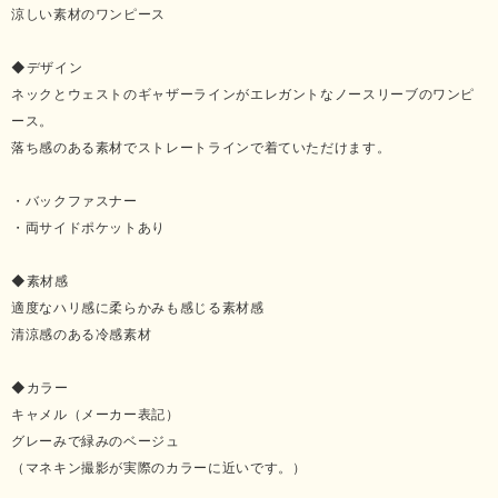
涼しい素材のワンピース
◆デザイン
ネックとウェストのギャザーラインがエレガントなノースリーブのワンピ
ース。
落ち感のある素材でストレートラインで着ていただけます。
・バックファスナー
・両サイドポケットあり
◆素材感
適度なハリ感に柔らかみも感じる素材感
清涼感のある冷感素材
◆カラー
キャメル（メーカー表記）
グレーみで緑みのベージュ
（マネキン撮影が実際のカラーに近いです。）