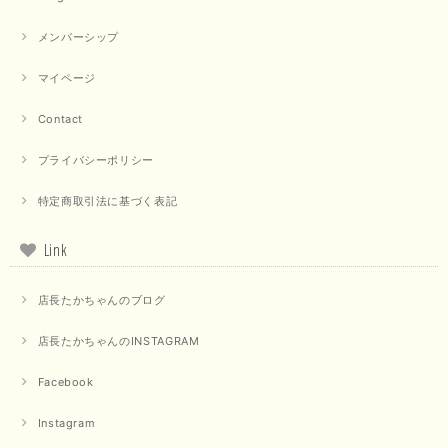
2025/09/15
メンバーシップ
マイページ
【QTUME／クチューム】ドルマンスリーブケープデザインブラウス（ライトグレー）
Contact
2025/09/10
プライバシーポリシー
特定商取引法に基づく表記
【PASSIONE／パシオーネ】クロップドメッセージロゴTシャツ（チャコール）
2025/07/31
Link
毎回迅速に発送して頂きありがとうございます 手書きのメッセージも楽し
店長たかちゃんのブログ
みになっています 丈感が短いカットソーを探していて、ちょうど見つかり
良かったです またよろしくお願いします
店長たかちゃんのINSTAGRAM
いつもありがとうございます。 暑い日が続く毎日、すぐに活
用していただける商品が、無事 お手元にお届けてきて嬉しい
Facebook
です。 夏物が少なくなってきていますが、お気に召していた
だける商品を見つけていただきありがとうございました。 又
Instagram
のご来店お待ちしております。