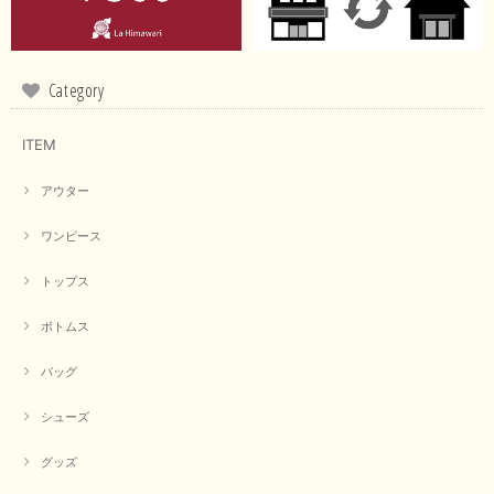
この度は商品のお買い上げ誠にありがとうございました。 仰
る通り、ブランドでのカラー表記はイエローですが。 実際は
緑がかったイエローになるため、黄緑に近いです。 画像では
実際の色に伝えられるように努力していますが、 見る時の環
Category
境や見る人の判断の違いで誤差がでてしまうと思います。 ご
指摘ありがとうございました。 又のご来店お待ちしておりま
す。
ITEM
アウター
【CYAN TOKYO／シアン トーキョー】フレアチュニックロゴロンT（ホワイト）
2026/04/23
ワンピース
トップス
早い発送で届いたのも予定より早く届きました。丁寧に梱包されていて良か
ったです。CYANさんの洋服も思っていた通りで気に入りました。
ボトムス
この度は商品のお買い上げ誠にありがとうございました。 人
バッグ
気のシアントーキョーさん、数多くあるお店の中で当店でお求
めいただきありがとうございます。 商品も無事に到着して、
お気に召していただき何よりでございます。 又のご来店お待
シューズ
ちいたしております。 ありがとうございました。
グッズ