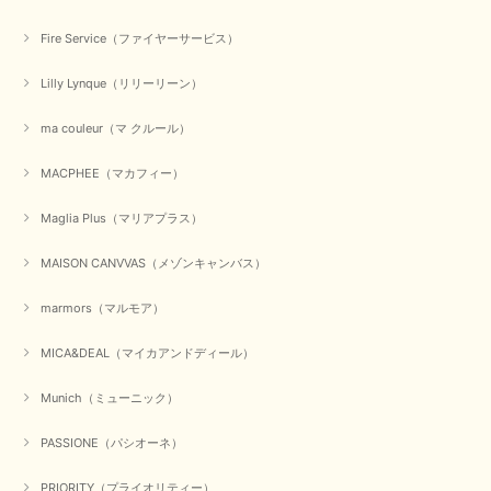
この度は、当店でのお買い物誠にありがとうございました。
無事に商品がお手元に届いて喜んでいただけた事、私共も大変
Fire Service（ファイヤーサービス）
嬉しく思います。 ありがとうございました。 又のご来店お待
ちしております。
Lilly Lynque（リリーリーン）
ma couleur（マ クルール）
【QTUME／クチューム】シャギーニットVネックベスト（ブルー）
2025/10/25
MACPHEE（マカフィー）
Maglia Plus（マリアプラス）
かわいいふわふわのベスト届きました ありがとうございます😊
MAISON CANVVAS（メゾンキャンバス）
この度は数多くあるお店の中から、当店でお買い物していただ
き誠にありがとうございました。 商品が無事に届き、喜んで
marmors（マルモア）
いただけて何よりでございます。 重ね着の楽しい秋冬のおし
ゃれ、楽しんでくださいませ。 ありがとうございました。
MICA&DEAL（マイカアンドディール）
Munich（ミューニック）
【Dignite collier／ディニテコリエ】ショートスナップ綿ナイロンブラウス（ブラック）
2025/09/23
PASSIONE（パシオーネ）
PRIORITY（プライオリティー）