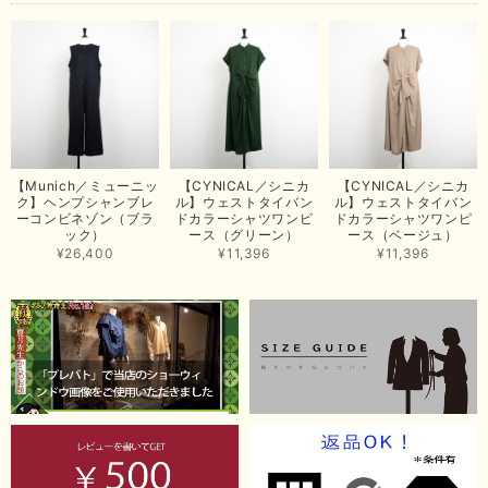
まいした。 またのご縁を楽しみにお待ちしております。
【ma couleur／マクルール】ハイゲージトリコットVガゼットタンク（ブラウン）
2026/06/26
思っていた通りの商品でした。発送も早く、梱包も丁寧。又、お世話になり
【Munich／ミューニッ
【CYNICAL／シニカ
【CYNICAL／シニカ
たいと思いました。色々とありがとうございました。
ク】ヘンプシャンブレ
ル】ウェストタイバン
ル】ウェストタイバン
ーコンビネゾン（ブラ
ドカラーシャツワンピ
ドカラーシャツワンピ
この度は当店でのお買い上げ誠にありがとうございました。
ック）
ース（グリーン）
ース（ベージュ）
商品もお気に召していただき嬉しい限りでございます。 ブラ
¥26,400
¥11,396
¥11,396
ウンは好みが分かれますが、お買い上げいただくならたくさん
出ている今年がおすすめですね。 ありがとうございました。
またのご来店お待ちしております。
【RILATO／リラート】袖ギャザーシャツ（イエロー）
2026/05/21
イエローと表示ありますが、黄緑っぽい気がします