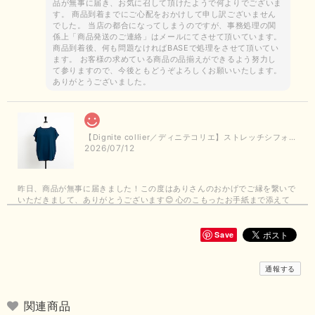
品が無事に届き、お気に召して頂けたようで何よりでございま
す。 商品到着までにご心配をおかけして申し訳ございません
でした。 当店の都合になってしまうのですが、事務処理の関
係上「商品発送のご連絡」はメールにてさせて頂いています。
商品到着後、何も問題なければBASEで処理をさせて頂いてい
ます。 お客様の求めている商品の品揃えができるよう努力し
て参りますので、今後ともどうぞよろしくお願いいたします。
ありがとうございました。
【Dignite collier／ディニテコリエ】ストレッチシフォンブラウス（ブルー）＊再入荷予定
2026/07/12
昨日、商品が無事に届きました！この度はありさんのおかげでご縁を繋いで
いただきまして、ありがとうございます😊 心のこもったお手紙まで添えて
いただきまして、ありがとうございます😊 商品もとても可愛くて、着心地
も良さそうでとても嬉しいです！この夏 大活躍しそうです💕 これからも
よろしくお願いいたします！
Save
この度は商品のお買い上げありがとうございました。 無事に
通報する
お手元に届き、気に入っていただけて安心いたしました！
arichanと同様に、商品の良さを共感していただけて大変嬉し
いです。 きれい見えして、イージーケアで暑くても快適な素
関連商品
材感。 楽しい夏を過ごしてくださいませ。 ありがとうござい