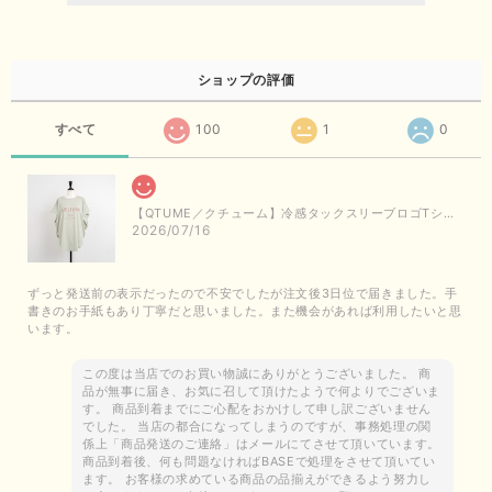
ショップの評価
すべて
100
1
0
【QTUME／クチューム】冷感タックスリーブロゴTシャツ（ライトグレー）
2026/07/16
ずっと発送前の表示だったので不安でしたが注文後3日位で届きました。手
書きのお手紙もあり丁寧だと思いました。また機会があれば利用したいと思
います。
この度は当店でのお買い物誠にありがとうございました。 商
品が無事に届き、お気に召して頂けたようで何よりでございま
す。 商品到着までにご心配をおかけして申し訳ございません
でした。 当店の都合になってしまうのですが、事務処理の関
係上「商品発送のご連絡」はメールにてさせて頂いています。
商品到着後、何も問題なければBASEで処理をさせて頂いてい
ます。 お客様の求めている商品の品揃えができるよう努力し