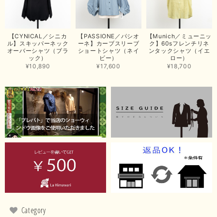
2026/06/26
思っていた通りの商品でした。発送も早く、梱包も丁寧。又、お世話になり
【CYNICAL／シニカ
【PASSIONE／パシオ
【Munich／ミューニッ
たいと思いました。色々とありがとうございました。
ル】スキッパーネック
ーネ】カーブスリーブ
ク】60sフレンチリネ
オーバーシャツ（ブラ
ショートシャツ（ネイ
ンタックシャツ（イエ
この度は当店でのお買い上げ誠にありがとうございました。
ック）
ビー）
ロー）
商品もお気に召していただき嬉しい限りでございます。 ブラ
¥10,890
¥17,600
¥18,700
ウンは好みが分かれますが、お買い上げいただくならたくさん
出ている今年がおすすめですね。 ありがとうございました。
またのご来店お待ちしております。
【RILATO／リラート】袖ギャザーシャツ（イエロー）
2026/05/21
イエローと表示ありますが、黄緑っぽい気がします
この度は商品のお買い上げ誠にありがとうございました。 仰
る通り、ブランドでのカラー表記はイエローですが。 実際は
緑がかったイエローになるため、黄緑に近いです。 画像では
実際の色に伝えられるように努力していますが、 見る時の環
Category
境や見る人の判断の違いで誤差がでてしまうと思います。 ご