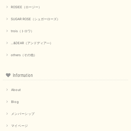
ROSIEE（ロージー）
【marmors／マルモア】シアーギャザーカーディガン（ブラック）
SUGAR ROSE（シュガーローズ）
2025/09/18
trois（トロワ）
上品なシアー素材と、さりげないギャザーのデザインがとても素敵です。ブ
ラックなので、カジュアルからきれいめまで、様々なコーディネートに合わ
...&DEAR（アンドディア―）
せやすく、着回し力が高いと感じました。
others（その他）
この度は当店でのお買い物誠にありがとうございました。 商
品もお気に召していただけて大変嬉しく思います。 仰る通り
活躍するシーンの多いアイテムなので、たくさん着ていただけ
ると幸いです。 ありがとうございました。 又のご来店お待ち
Information
しております。
About
【trois／トロワ】ポンチフーディーベスト（カーキ）
Blog
2025/09/15
メンバーシップ
マイページ