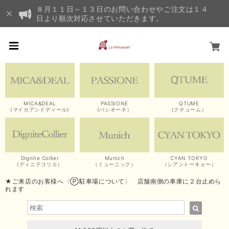
８月１１日～１３日のお問い合わせやご注文は１４
日より順次対応させていただきます。
MICA&DEAL
PASSIONE
QTUME
(マイカアンドディール)
(パシオーネ）
(クチューム）
Dignite Collier
Munich
CYAN TOKYO
(ディニテコリエ）
（ミューニック）
（シアントーキョー）
★ご来店のお客様へ〈Ⓟ駐車場について〉 店舗南側の車庫に２台止めら
れます