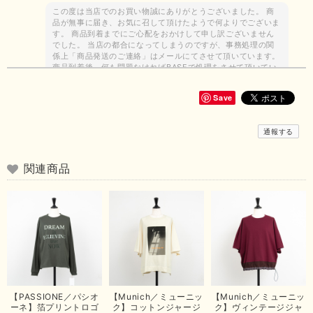
この度は当店でのお買い物誠にありがとうございました。 商
品が無事に届き、お気に召して頂けたようで何よりでございま
す。 商品到着までにご心配をおかけして申し訳ございません
でした。 当店の都合になってしまうのですが、事務処理の関
係上「商品発送のご連絡」はメールにてさせて頂いています。
商品到着後、何も問題なければBASEで処理をさせて頂いてい
ます。 お客様の求めている商品の品揃えができるよう努力し
て参りますので、今後ともどうぞよろしくお願いいたします。
Save
ありがとうございました。
通報する
【Dignite collier／ディニテコリエ】ストレッチシフォンブラウス（ブルー）＊再入荷予定
関連商品
2026/07/12
昨日、商品が無事に届きました！この度はありさんのおかげでご縁を繋いで
いただきまして、ありがとうございます😊 心のこもったお手紙まで添えて
いただきまして、ありがとうございます😊 商品もとても可愛くて、着心地
も良さそうでとても嬉しいです！この夏 大活躍しそうです💕 これからも
よろしくお願いいたします！
この度は商品のお買い上げありがとうございました。 無事に
お手元に届き、気に入っていただけて安心いたしました！
【PASSIONE／パシオ
【Munich／ミューニッ
【Munich／ミューニッ
arichanと同様に、商品の良さを共感していただけて大変嬉し
ーネ】箔プリントロゴ
ク】コットンジャージ
ク】ヴィンテージジャ