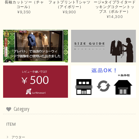
いです。 きれい見えして、イージーケアで暑くても快適な素
長袖カットソー（チャ
フォトプリントTシャツ
ージ×タイプライタード
材感。 楽しい夏を過ごしてくださいませ。 ありがとうござい
コール）
（アイボリー）
ッキングコクーントッ
まいした。 またのご縁を楽しみにお待ちしております。
プス（ボルドー）
¥9,350
¥9,900
¥14,300
【ma couleur／マクルール】ハイゲージトリコットVガゼットタンク（ブラウン）
2026/06/26
思っていた通りの商品でした。発送も早く、梱包も丁寧。又、お世話になり
たいと思いました。色々とありがとうございました。
この度は当店でのお買い上げ誠にありがとうございました。
商品もお気に召していただき嬉しい限りでございます。 ブラ
ウンは好みが分かれますが、お買い上げいただくならたくさん
出ている今年がおすすめですね。 ありがとうございました。
またのご来店お待ちしております。
Category
【RILATO／リラート】袖ギャザーシャツ（イエロー）
ITEM
2026/05/21
アウター