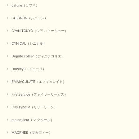
cafune（カフネ）
【PASSIONE／パシオーネ】ミニフードドルマンジャケット（ネイビー）
CHIGNON（シニヨン）
2026/03/05
CYAN TOKYO（シアン トーキョー）
在庫があるかの確認対応もスムーズにしてくれて発送も早く とても気持ち
CYNICAL（シニカル）
良いお買い物が出来ました。 商品も良い物で購入して良かったです。
Dignite collier（ディニテコリエ）
この度は数多くあるお店の中から当店でお声かけをいただき誠
にありがとうございました。 お客様のご要望にお応えできた
事、大変嬉しく思います。 良い物をたくさん揃えてたくさん
Doneeyu（ドニーユ）
のお客様に喜んでいただく、それが理想なのですが。 メーカ
ーで在庫が見つかり良かったです。 春のおしゃれを楽しんで
くださいませ。 ありがとうございました。
EMMACULATE（エマキュレイト）
Fire Service（ファイヤーサービス）
【CYAN TOKYO／シアン トーキョー】ガルゼベロアオーバータックテーパードパンツ（ブラック）
Lilly Lynque（リリーリーン）
2026/01/04
ma couleur（マ クルール）
元旦早々にお買い物したものが翌日発送完了、4日朝 に手元に届きました。
MACPHEE（マカフィー）
お正月休みだろうとそんなに早くにご対応頂けると期待していなかったので
すが、迅速なご対応に感謝致します。ありがとうございました