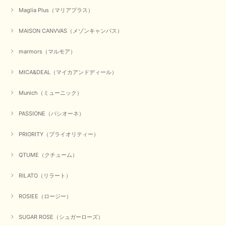
Maglia Plus（マリアプラス）
この度は、当店でのお買い物誠にありがとうございました。
無事に商品がお手元に届いて喜んでいただけた事、私共も大変
MAISON CANVVAS（メゾンキャンバス）
嬉しく思います。 ありがとうございました。 又のご来店お待
ちしております。
marmors（マルモア）
MICA&DEAL（マイカアンドディール）
【QTUME／クチューム】シャギーニットVネックベスト（ブルー）
2025/10/25
Munich（ミューニック）
PASSIONE（パシオーネ）
かわいいふわふわのベスト届きました ありがとうございます😊
PRIORITY（プライオリティー）
この度は数多くあるお店の中から、当店でお買い物していただ
き誠にありがとうございました。 商品が無事に届き、喜んで
QTUME（クチューム）
いただけて何よりでございます。 重ね着の楽しい秋冬のおし
ゃれ、楽しんでくださいませ。 ありがとうございました。
RILATO（リラート）
ROSIEE（ロージー）
【Dignite collier／ディニテコリエ】ショートスナップ綿ナイロンブラウス（ブラック）
2025/09/23
SUGAR ROSE（シュガーローズ）