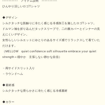
---------- アイテム説明 ----------
ひんやり涼しいロゴTシャツ
◆デザイン
シルクタッチな肌触りに冷たく感じる冷感加工を施したロゴTシャツ。
ドルマン袖を折り込んだタックスリーブで、二の腕カバーとインナーの見
えにくいデザイン。
女性らしいシルエットにゆとりのあるサイズ感でリラックスして着ていた
だけます。
（MELLOW quiet confidence soft silhouette embrace your quiet
strength＝穏やか 主張しない静かな自信）
・両サイドスリット入り
・ラウンドヘム
◆素材感
シルクタッチな滑らかさに冷たく感じる冷感素材
◆カラー