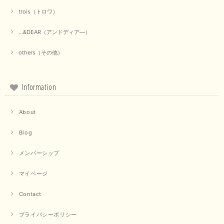
trois（トロワ）
...&DEAR（アンドディア―）
【Munich／ミューニック】8ozスラブデニムバルーンシャツ（ホワイト）
2025/09/23
others（その他）
Information
【marmors／マルモア】シアーギャザーカーディガン（ブラック）
2025/09/18
About
上品なシアー素材と、さりげないギャザーのデザインがとても素敵です。ブ
Blog
ラックなので、カジュアルからきれいめまで、様々なコーディネートに合わ
せやすく、着回し力が高いと感じました。
メンバーシップ
この度は当店でのお買い物誠にありがとうございました。 商
品もお気に召していただけて大変嬉しく思います。 仰る通り
マイページ
活躍するシーンの多いアイテムなので、たくさん着ていただけ
ると幸いです。 ありがとうございました。 又のご来店お待ち
Contact
しております。
プライバシーポリシー