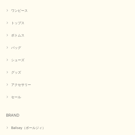
イエローと表示ありますが、黄緑っぽい気がします
ワンピース
この度は商品のお買い上げ誠にありがとうございました。 仰
る通り、ブランドでのカラー表記はイエローですが。 実際は
トップス
緑がかったイエローになるため、黄緑に近いです。 画像では
実際の色に伝えられるように努力していますが、 見る時の環
境や見る人の判断の違いで誤差がでてしまうと思います。 ご
ボトムス
指摘ありがとうございました。 又のご来店お待ちしておりま
す。
バッグ
シューズ
【CYAN TOKYO／シアン トーキョー】フレアチュニックロゴロンT（ホワイト）
グッズ
2026/04/23
アクセサリー
早い発送で届いたのも予定より早く届きました。丁寧に梱包されていて良か
ったです。CYANさんの洋服も思っていた通りで気に入りました。
セール
この度は商品のお買い上げ誠にありがとうございました。 人
気のシアントーキョーさん、数多くあるお店の中で当店でお求
BRAND
めいただきありがとうございます。 商品も無事に到着して、
お気に召していただき何よりでございます。 又のご来店お待
ちいたしております。 ありがとうございました。
Ballsey（ボールジィ）