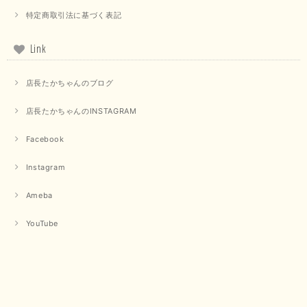
【trois／トロワ】ポンチフーディーベスト（カーキ）
特定商取引法に基づく表記
2025/09/15
Link
店長たかちゃんのブログ
【QTUME／クチューム】ドルマンスリーブケープデザインブラウス（ライトグレー）
2025/09/10
店長たかちゃんのINSTAGRAM
Facebook
【PASSIONE／パシオーネ】クロップドメッセージロゴTシャツ（チャコール）
Instagram
2025/07/31
Ameba
毎回迅速に発送して頂きありがとうございます 手書きのメッセージも楽し
YouTube
みになっています 丈感が短いカットソーを探していて、ちょうど見つかり
良かったです またよろしくお願いします
いつもありがとうございます。 暑い日が続く毎日、すぐに活
用していただける商品が、無事 お手元にお届けてきて嬉しい
です。 夏物が少なくなってきていますが、お気に召していた
だける商品を見つけていただきありがとうございました。 又