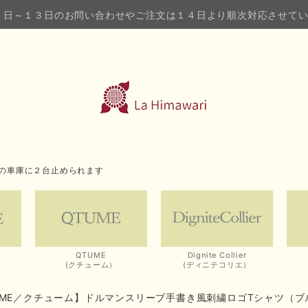
１日～１３日のお問い合わせやご注文は１４日より順次対応させて
の車庫に２台止められます
QTUME
Dignite Collier
(クチューム）
(ディニテコリエ）
UME／クチューム】ドルマンスリーブ手書き風刺繍ロゴTシャツ（ブ