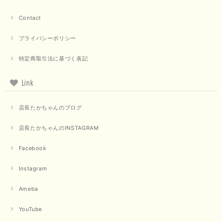
【QTUME／クチューム】ドルマンスリーブケープデザインブラウス（ライトグレー）
Contact
2025/09/10
プライバシーポリシー
特定商取引法に基づく表記
【PASSIONE／パシオーネ】クロップドメッセージロゴTシャツ（チャコール）
2025/07/31
Link
毎回迅速に発送して頂きありがとうございます 手書きのメッセージも楽し
店長たかちゃんのブログ
みになっています 丈感が短いカットソーを探していて、ちょうど見つかり
良かったです またよろしくお願いします
店長たかちゃんのINSTAGRAM
いつもありがとうございます。 暑い日が続く毎日、すぐに活
用していただける商品が、無事 お手元にお届けてきて嬉しい
Facebook
です。 夏物が少なくなってきていますが、お気に召していた
だける商品を見つけていただきありがとうございました。 又
Instagram
のご来店お待ちしております。
Ameba
【QTUME／クチューム】ボンディングフーディーベスト（ブラック）
YouTube
2025/03/13