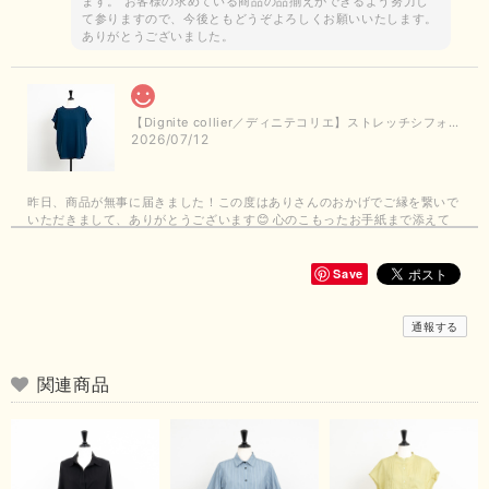
ます。 お客様の求めている商品の品揃えができるよう努力し
て参りますので、今後ともどうぞよろしくお願いいたします。
ありがとうございました。
【Dignite collier／ディニテコリエ】ストレッチシフォンブラウス（ブルー）＊再入荷予定
2026/07/12
昨日、商品が無事に届きました！この度はありさんのおかげでご縁を繋いで
いただきまして、ありがとうございます😊 心のこもったお手紙まで添えて
いただきまして、ありがとうございます😊 商品もとても可愛くて、着心地
も良さそうでとても嬉しいです！この夏 大活躍しそうです💕 これからも
よろしくお願いいたします！
Save
この度は商品のお買い上げありがとうございました。 無事に
通報する
お手元に届き、気に入っていただけて安心いたしました！
arichanと同様に、商品の良さを共感していただけて大変嬉し
いです。 きれい見えして、イージーケアで暑くても快適な素
関連商品
材感。 楽しい夏を過ごしてくださいませ。 ありがとうござい
まいした。 またのご縁を楽しみにお待ちしております。