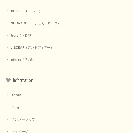
ROSIEE（ロージー）
【marmors／マルモア】シアーギャザーカーディガン（ブラック）
SUGAR ROSE（シュガーローズ）
2025/09/18
trois（トロワ）
上品なシアー素材と、さりげないギャザーのデザインがとても素敵です。ブ
ラックなので、カジュアルからきれいめまで、様々なコーディネートに合わ
...&DEAR（アンドディア―）
せやすく、着回し力が高いと感じました。
others（その他）
この度は当店でのお買い物誠にありがとうございました。 商
品もお気に召していただけて大変嬉しく思います。 仰る通り
活躍するシーンの多いアイテムなので、たくさん着ていただけ
ると幸いです。 ありがとうございました。 又のご来店お待ち
Information
しております。
About
【trois／トロワ】ポンチフーディーベスト（カーキ）
Blog
2025/09/15
メンバーシップ
マイページ