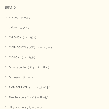
在庫があるかの確認対応もスムーズにしてくれて発送も早く とても気持ち
BRAND
良いお買い物が出来ました。 商品も良い物で購入して良かったです。
この度は数多くあるお店の中から当店でお声かけをいただき誠
Ballsey（ボールジィ）
にありがとうございました。 お客様のご要望にお応えできた
事、大変嬉しく思います。 良い物をたくさん揃えてたくさん
cafune（カフネ）
のお客様に喜んでいただく、それが理想なのですが。 メーカ
ーで在庫が見つかり良かったです。 春のおしゃれを楽しんで
くださいませ。 ありがとうございました。
CHIGNON（シニヨン）
CYAN TOKYO（シアン トーキョー）
【CYAN TOKYO／シアン トーキョー】ガルゼベロアオーバータックテーパードパンツ（ブラック）
CYNICAL（シニカル）
2026/01/04
Dignite collier（ディニテコリエ）
元旦早々にお買い物したものが翌日発送完了、4日朝 に手元に届きました。
Doneeyu（ドニーユ）
お正月休みだろうとそんなに早くにご対応頂けると期待していなかったので
すが、迅速なご対応に感謝致します。ありがとうございました
EMMACULATE（エマキュレイト）
この度は、当店でのお買い物誠にありがとうございました。
無事に商品がお手元に届いて喜んでいただけた事、私共も大変
Fire Service（ファイヤーサービス）
嬉しく思います。 ありがとうございました。 又のご来店お待
ちしております。
Lilly Lynque（リリーリーン）