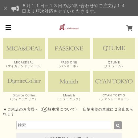
８月１１日～１３日のお問い合わせやご注文は１４
日より順次対応させていただきます。
MICA&DEAL
PASSIONE
QTUME
(マイカアンドディール)
(パシオーネ）
(クチューム）
Dignite Collier
Munich
CYAN TOKYO
(ディニテコリエ）
（ミューニック）
（シアントーキョー）
★ご来店のお客様へ〈Ⓟ駐車場について〉 店舗南側の車庫に２台止めら
れます