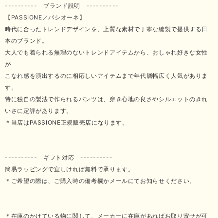
---------- ブランド説明 ----------
【PASSIONE／パシオーネ】
時代に合ったトレンドデザインを、上質な素材で丁寧な縫製で提供する日
本のブランド。
大人でも着られる無理のないトレンドアイテムから、おしゃれ好きな女性
が
こなれ感を演出するのに相応しいアイテムまで年代層幅広く人気がありま
す。
特に独自の製法で作られるパンツは、穿き心地の良さやシルエットのきれ
いさに定評があります。
＊当店はPASSIONE正規販売店になります。
---------- ギフト対応 ----------
簡易ラッピングで宜しければ無料で承ります。
＊ご希望の際は、ご購入時の備考欄かメールにてお知らせください。
＊在庫のかけている物に関して、メーカーに在庫があればお取り寄せが可