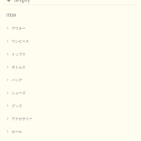
境や見る人の判断の違いで誤差がでてしまうと思います。 ご
指摘ありがとうございました。 又のご来店お待ちしておりま
す。
ITEM
アウター
【CYAN TOKYO／シアン トーキョー】フレアチュニックロゴロンT（ホワイト）
2026/04/23
ワンピース
トップス
早い発送で届いたのも予定より早く届きました。丁寧に梱包されていて良か
ったです。CYANさんの洋服も思っていた通りで気に入りました。
ボトムス
この度は商品のお買い上げ誠にありがとうございました。 人
バッグ
気のシアントーキョーさん、数多くあるお店の中で当店でお求
めいただきありがとうございます。 商品も無事に到着して、
お気に召していただき何よりでございます。 又のご来店お待
シューズ
ちいたしております。 ありがとうございました。
グッズ
アクセサリー
【PASSIONE／パシオーネ】ミニフードドルマンジャケット（ネイビー）
2026/03/05
セール