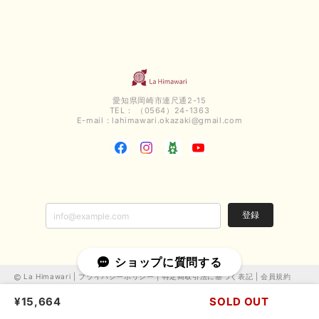
今回も早々に発送して頂けて良かったです この端境期に使えて重宝しそう
です 手書きのメッセージもありがとうございました また利用させて頂きた
いと思うショップさんです
いつもありがとうございます。 この度も、お気に召していた
だける商品を見つけていただき誠にありがとうございました。
愛知県岡崎市連尺通2-15
仰る通り、三寒四温とまだ冷える時がございますが、合わせる
TEL： （0564）24-1363
アイテムよって長いシーズンお使いいただける事と思います。
E-mail：
lahimawari.okazaki@gmail.com
またご要望などございましたらお気軽にお問い合わせください
ませ。 ありがとうございました。
【PASSIONE／パシオーネ】スリットネックバックロングカーディガン（ブルー）＊ご注文商品
2025/02/28
登録
無事受け取りました お写真の通り、とっても綺麗な色で気に入りました こ
ショップに質問する
れから大活躍です 大切にいっぱい着ます♪ この度はご丁寧に対応いただ
き、ありがとうございました お店の方にもお伺いさせていただきたいです
La Himawari |
プライバシーポリシー
|
特定商取引法に基づく表記
|
会員規約
¥15,664
SOLD OUT
この度は、当店でお買い求めいただき誠にありがとうございま
した。 嬉しいお言葉ありがとうございます。 お客様のご希望