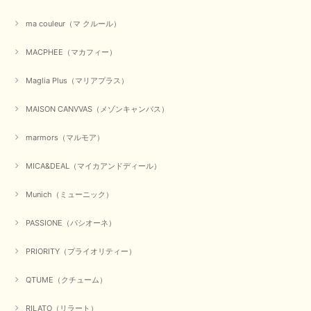
ma couleur（マ クルール）
【QTUME／クチューム】シャギーニットVネックベスト（ブルー）
2025/10/25
MACPHEE（マカフィー）
Maglia Plus（マリアプラス）
かわいいふわふわのベスト届きました ありがとうございます😊
MAISON CANVVAS（メゾンキャンバス）
この度は数多くあるお店の中から、当店でお買い物していただ
き誠にありがとうございました。 商品が無事に届き、喜んで
marmors（マルモア）
いただけて何よりでございます。 重ね着の楽しい秋冬のおし
ゃれ、楽しんでくださいませ。 ありがとうございました。
MICA&DEAL（マイカアンドディール）
Munich（ミューニック）
【Dignite collier／ディニテコリエ】ショートスナップ綿ナイロンブラウス（ブラック）
2025/09/23
PASSIONE（パシオーネ）
PRIORITY（プライオリティー）
QTUME（クチューム）
【Munich／ミューニック】8ozスラブデニムバルーンシャツ（ホワイト）
2025/09/23
RILATO（リラート）