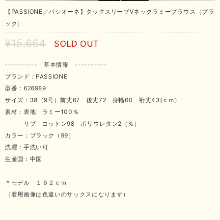
【PASSIONE／パシオーネ】タックスリーブVネックラミーブラウス（ブラ
ック）
¥15,664
SOLD OUT
---------- 基本情報 ----------
ブランド：PASSIONE
型番：626989
サイズ：38（9号）前丈67 後丈72 身幅60 裄丈43(ｃｍ）
素材：表地 ラミー100％
リブ コットン98 ポリウレタン2（％）
カラー：ブラック（99）
洗濯：手洗い可
生産国：中国
＊モデル １６２ｃｍ
（着用画像は色違いのサックスになります）