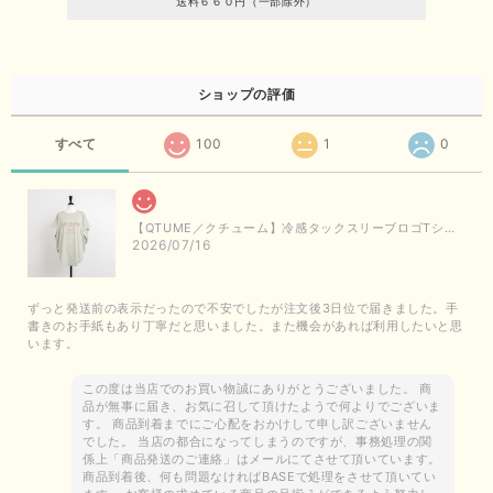
送料６６０円（一部除外）
ショップの評価
すべて
100
1
0
【QTUME／クチューム】冷感タックスリーブロゴTシャツ（ライトグレー）
2026/07/16
ずっと発送前の表示だったので不安でしたが注文後3日位で届きました。手
書きのお手紙もあり丁寧だと思いました。また機会があれば利用したいと思
います。
この度は当店でのお買い物誠にありがとうございました。 商
品が無事に届き、お気に召して頂けたようで何よりでございま
す。 商品到着までにご心配をおかけして申し訳ございません
でした。 当店の都合になってしまうのですが、事務処理の関
係上「商品発送のご連絡」はメールにてさせて頂いています。
商品到着後、何も問題なければBASEで処理をさせて頂いてい