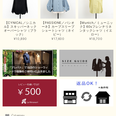
【ma couleur／マクルール】ハイゲージトリコットVガゼットタンク（ブラウン）
2026/06/26
思っていた通りの商品でした。発送も早く、梱包も丁寧。又、お世話になり
【CYNICAL／シニカ
【PASSIONE／パシオ
【Munich／ミューニッ
たいと思いました。色々とありがとうございました。
ル】スキッパーネック
ーネ】カーブスリーブ
ク】60sフレンチリネ
オーバーシャツ（ブラ
ショートシャツ（ネイ
ンタックシャツ（イエ
この度は当店でのお買い上げ誠にありがとうございました。
ック）
ビー）
ロー）
商品もお気に召していただき嬉しい限りでございます。 ブラ
¥10,890
¥17,600
¥18,700
ウンは好みが分かれますが、お買い上げいただくならたくさん
出ている今年がおすすめですね。 ありがとうございました。
またのご来店お待ちしております。
【RILATO／リラート】袖ギャザーシャツ（イエロー）
2026/05/21
イエローと表示ありますが、黄緑っぽい気がします
この度は商品のお買い上げ誠にありがとうございました。 仰
る通り、ブランドでのカラー表記はイエローですが。 実際は
緑がかったイエローになるため、黄緑に近いです。 画像では
実際の色に伝えられるように努力していますが、 見る時の環
Category