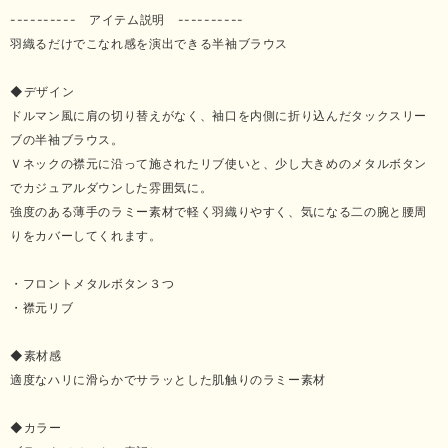
---------- アイテム説明 ----------
羽織るだけでこなれ感を演出できる半袖ブラウス
◆デザイン
ドルマン風に肩の切り替えがなく、袖口を内側に折り込んだタックスリー
ブの半袖ブラウス。
Ｖネックの襟元に沿って施されたリブ使いと、少し大きめのメタルボタン
でカジュアルダウンした雰囲気に。
強度のある薄手のラミー素材で軽く羽織りやすく、気になる二の腕と腰周
りをカバーしてくれます。
・フロントメタルボタン３つ
・襟元リブ
◆素材感
適度なハリに滑らかでサラッとした肌触りのラミー素材
◆カラー