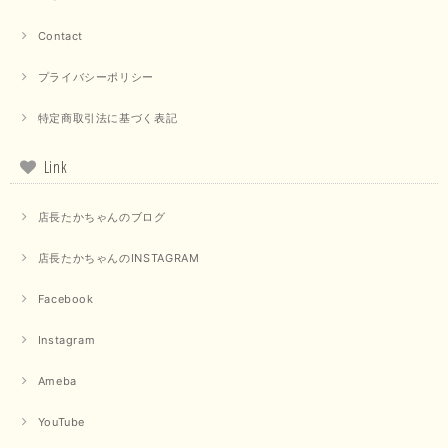
【QTUME／クチューム】ドルマンスリーブケープデザインブラウス（ライトグレー）
Contact
2025/09/10
プライバシーポリシー
特定商取引法に基づく表記
【PASSIONE／パシオーネ】クロップドメッセージロゴTシャツ（チャコール）
2025/07/31
Link
毎回迅速に発送して頂きありがとうございます 手書きのメッセージも楽し
店長たかちゃんのブログ
みになっています 丈感が短いカットソーを探していて、ちょうど見つかり
良かったです またよろしくお願いします
店長たかちゃんのINSTAGRAM
いつもありがとうございます。 暑い日が続く毎日、すぐに活
用していただける商品が、無事 お手元にお届けてきて嬉しい
Facebook
です。 夏物が少なくなってきていますが、お気に召していた
だける商品を見つけていただきありがとうございました。 又
Instagram
のご来店お待ちしております。
Ameba
【QTUME／クチューム】ボンディングフーディーベスト（ブラック）
YouTube
2025/03/13