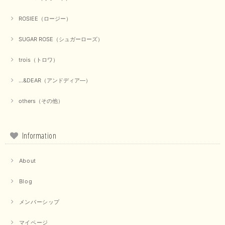
ROSIEE（ロージー）
【marmors／マルモア】シアーギャザーカーディガン（ブラック）
SUGAR ROSE（シュガーローズ）
2025/09/18
trois（トロワ）
上品なシアー素材と、さりげないギャザーのデザインがとても素敵です。ブ
ラックなので、カジュアルからきれいめまで、様々なコーディネートに合わ
...&DEAR（アンドディア―）
せやすく、着回し力が高いと感じました。
others（その他）
この度は当店でのお買い物誠にありがとうございました。 商
品もお気に召していただけて大変嬉しく思います。 仰る通り
活躍するシーンの多いアイテムなので、たくさん着ていただけ
ると幸いです。 ありがとうございました。 又のご来店お待ち
Information
しております。
About
【trois／トロワ】ポンチフーディーベスト（カーキ）
Blog
2025/09/15
メンバーシップ
マイページ