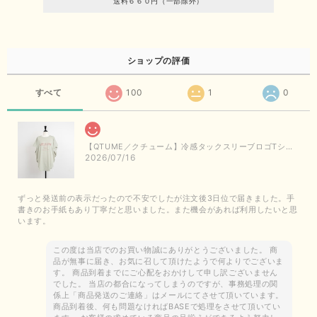
送料６６０円（一部除外）
ショップの評価
すべて
100
1
0
【QTUME／クチューム】冷感タックスリーブロゴTシャツ（ライトグレー）
2026/07/16
ずっと発送前の表示だったので不安でしたが注文後3日位で届きました。手
書きのお手紙もあり丁寧だと思いました。また機会があれば利用したいと思
います。
この度は当店でのお買い物誠にありがとうございました。 商
品が無事に届き、お気に召して頂けたようで何よりでございま
す。 商品到着までにご心配をおかけして申し訳ございません
でした。 当店の都合になってしまうのですが、事務処理の関
係上「商品発送のご連絡」はメールにてさせて頂いています。
商品到着後、何も問題なければBASEで処理をさせて頂いてい