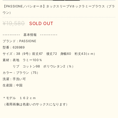
【PASSIONE／パシオーネ】タックスリーブVネックラミーブラウス（ブラ
ウン）
¥19,580
SOLD OUT
---------- 基本情報 ----------
ブランド：PASSIONE
型番：626989
サイズ：38（9号）前丈67 後丈72 身幅60 裄丈43(ｃｍ）
素材：表地 ラミー100％
リブ コットン98 ポリウレタン2（％）
カラー：ブラウン（75）
洗濯：手洗い可
生産国：中国
＊モデル １６２ｃｍ
（着用画像は色違いのサックスになります）