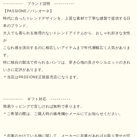
---------- ブランド説明 ----------
【PASSIONE／パシオーネ】
時代に合ったトレンドデザインを、上質な素材で丁寧な縫製で提供する日
本のブランド。
大人でも着られる無理のないトレンドアイテムから、おしゃれ好きな女性
が
こなれ感を演出するのに相応しいアイテムまで年代層幅広く人気がありま
す。
特に独自の製法で作られるパンツは、穿き心地の良さやシルエットのきれ
いさに定評があります。
＊当店はPASSIONE正規販売店になります。
---------- ギフト対応 ----------
簡易ラッピングで宜しければ無料で承ります。
＊ご希望の際は、ご購入時の備考欄かメールにてお知らせください。
＊在庫のかけている物に関して、メーカーに在庫があればお取り寄せが可