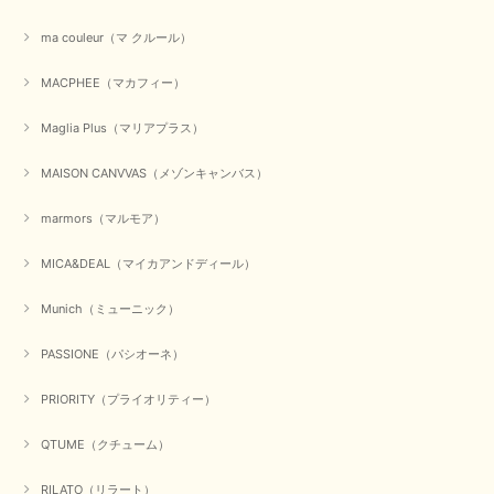
ma couleur（マ クルール）
【QTUME／クチューム】シャギーニットVネックベスト（ブルー）
2025/10/25
MACPHEE（マカフィー）
Maglia Plus（マリアプラス）
かわいいふわふわのベスト届きました ありがとうございます😊
MAISON CANVVAS（メゾンキャンバス）
この度は数多くあるお店の中から、当店でお買い物していただ
き誠にありがとうございました。 商品が無事に届き、喜んで
marmors（マルモア）
いただけて何よりでございます。 重ね着の楽しい秋冬のおし
ゃれ、楽しんでくださいませ。 ありがとうございました。
MICA&DEAL（マイカアンドディール）
Munich（ミューニック）
【Dignite collier／ディニテコリエ】ショートスナップ綿ナイロンブラウス（ブラック）
2025/09/23
PASSIONE（パシオーネ）
PRIORITY（プライオリティー）
QTUME（クチューム）
【Munich／ミューニック】8ozスラブデニムバルーンシャツ（ホワイト）
2025/09/23
RILATO（リラート）