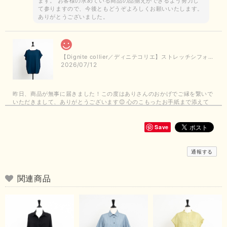
ます。 お客様の求めている商品の品揃えができるよう努力し
て参りますので、今後ともどうぞよろしくお願いいたします。
ありがとうございました。
【Dignite collier／ディニテコリエ】ストレッチシフォンブラウス（ブルー）＊再入荷予定
2026/07/12
昨日、商品が無事に届きました！この度はありさんのおかげでご縁を繋いで
いただきまして、ありがとうございます😊 心のこもったお手紙まで添えて
いただきまして、ありがとうございます😊 商品もとても可愛くて、着心地
も良さそうでとても嬉しいです！この夏 大活躍しそうです💕 これからも
よろしくお願いいたします！
Save
この度は商品のお買い上げありがとうございました。 無事に
通報する
お手元に届き、気に入っていただけて安心いたしました！
arichanと同様に、商品の良さを共感していただけて大変嬉し
いです。 きれい見えして、イージーケアで暑くても快適な素
関連商品
材感。 楽しい夏を過ごしてくださいませ。 ありがとうござい
まいした。 またのご縁を楽しみにお待ちしております。