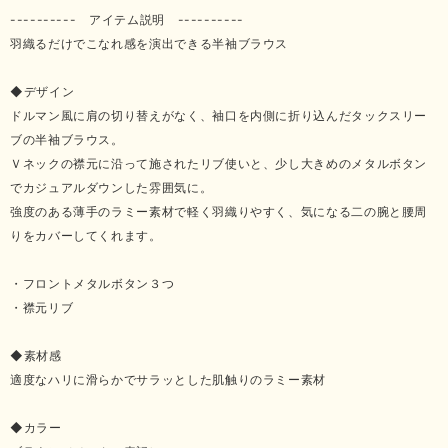
---------- アイテム説明 ----------
羽織るだけでこなれ感を演出できる半袖ブラウス
◆デザイン
ドルマン風に肩の切り替えがなく、袖口を内側に折り込んだタックスリー
ブの半袖ブラウス。
Ｖネックの襟元に沿って施されたリブ使いと、少し大きめのメタルボタン
でカジュアルダウンした雰囲気に。
強度のある薄手のラミー素材で軽く羽織りやすく、気になる二の腕と腰周
りをカバーしてくれます。
・フロントメタルボタン３つ
・襟元リブ
◆素材感
適度なハリに滑らかでサラッとした肌触りのラミー素材
◆カラー