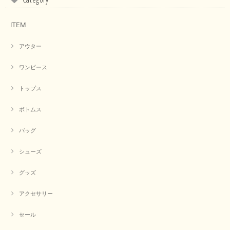
境や見る人の判断の違いで誤差がでてしまうと思います。 ご
指摘ありがとうございました。 又のご来店お待ちしておりま
す。
ITEM
アウター
【CYAN TOKYO／シアン トーキョー】フレアチュニックロゴロンT（ホワイト）
2026/04/23
ワンピース
トップス
早い発送で届いたのも予定より早く届きました。丁寧に梱包されていて良か
ったです。CYANさんの洋服も思っていた通りで気に入りました。
ボトムス
この度は商品のお買い上げ誠にありがとうございました。 人
バッグ
気のシアントーキョーさん、数多くあるお店の中で当店でお求
めいただきありがとうございます。 商品も無事に到着して、
お気に召していただき何よりでございます。 又のご来店お待
シューズ
ちいたしております。 ありがとうございました。
グッズ
アクセサリー
【PASSIONE／パシオーネ】ミニフードドルマンジャケット（ネイビー）
2026/03/05
セール