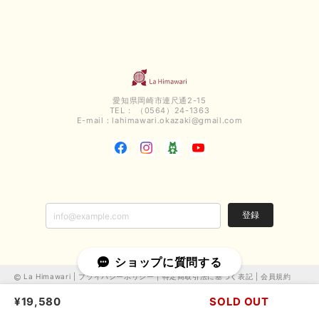
今回も早々に発送して頂けて良かったです この端境期に使えて重宝しそう
です 手書きのメッセージもありがとうございました また利用させて頂きた
いと思うショップさんです
いつもありがとうございます。 この度も、お気に召していた
だける商品を見つけていただき誠にありがとうございました。
愛知県岡崎市連尺通2-15
仰る通り、三寒四温とまだ冷える時がございますが、合わせる
TEL： （0564）24-1363
アイテムよって長いシーズンお使いいただける事と思います。
E-mail：
lahimawari.okazaki@gmail.com
またご要望などございましたらお気軽にお問い合わせください
ませ。 ありがとうございました。
【PASSIONE／パシオーネ】スリットネックバックロングカーディガン（ブルー）＊ご注文商品
2025/02/28
登録
無事受け取りました お写真の通り、とっても綺麗な色で気に入りました こ
ショップに質問する
れから大活躍です 大切にいっぱい着ます♪ この度はご丁寧に対応いただ
き、ありがとうございました お店の方にもお伺いさせていただきたいです
La Himawari |
プライバシーポリシー
|
特定商取引法に基づく表記
|
会員規約
¥19,580
SOLD OUT
この度は、当店でお買い求めいただき誠にありがとうございま
した。 嬉しいお言葉ありがとうございます。 お客様のご希望