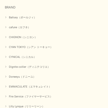
在庫があるかの確認対応もスムーズにしてくれて発送も早く とても気持ち
BRAND
良いお買い物が出来ました。 商品も良い物で購入して良かったです。
この度は数多くあるお店の中から当店でお声かけをいただき誠
Ballsey（ボールジィ）
にありがとうございました。 お客様のご要望にお応えできた
事、大変嬉しく思います。 良い物をたくさん揃えてたくさん
cafune（カフネ）
のお客様に喜んでいただく、それが理想なのですが。 メーカ
ーで在庫が見つかり良かったです。 春のおしゃれを楽しんで
くださいませ。 ありがとうございました。
CHIGNON（シニヨン）
CYAN TOKYO（シアン トーキョー）
【CYAN TOKYO／シアン トーキョー】ガルゼベロアオーバータックテーパードパンツ（ブラック）
CYNICAL（シニカル）
2026/01/04
Dignite collier（ディニテコリエ）
元旦早々にお買い物したものが翌日発送完了、4日朝 に手元に届きました。
Doneeyu（ドニーユ）
お正月休みだろうとそんなに早くにご対応頂けると期待していなかったので
すが、迅速なご対応に感謝致します。ありがとうございました
EMMACULATE（エマキュレイト）
この度は、当店でのお買い物誠にありがとうございました。
無事に商品がお手元に届いて喜んでいただけた事、私共も大変
Fire Service（ファイヤーサービス）
嬉しく思います。 ありがとうございました。 又のご来店お待
ちしております。
Lilly Lynque（リリーリーン）