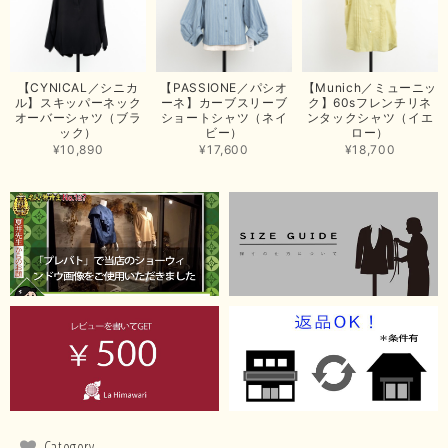
【ma couleur／マクルール】ハイゲージトリコットVガゼットタンク（ブラウン）
2026/06/26
思っていた通りの商品でした。発送も早く、梱包も丁寧。又、お世話になり
【CYNICAL／シニカ
【PASSIONE／パシオ
【Munich／ミューニッ
たいと思いました。色々とありがとうございました。
ル】スキッパーネック
ーネ】カーブスリーブ
ク】60sフレンチリネ
オーバーシャツ（ブラ
ショートシャツ（ネイ
ンタックシャツ（イエ
この度は当店でのお買い上げ誠にありがとうございました。
ック）
ビー）
ロー）
商品もお気に召していただき嬉しい限りでございます。 ブラ
¥10,890
¥17,600
¥18,700
ウンは好みが分かれますが、お買い上げいただくならたくさん
出ている今年がおすすめですね。 ありがとうございました。
またのご来店お待ちしております。
【RILATO／リラート】袖ギャザーシャツ（イエロー）
2026/05/21
イエローと表示ありますが、黄緑っぽい気がします
この度は商品のお買い上げ誠にありがとうございました。 仰
る通り、ブランドでのカラー表記はイエローですが。 実際は
緑がかったイエローになるため、黄緑に近いです。 画像では
実際の色に伝えられるように努力していますが、 見る時の環
Category