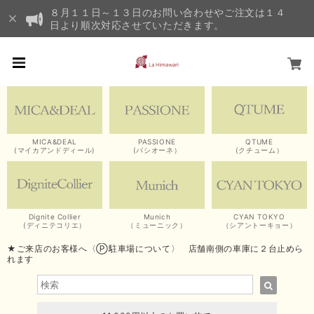
８月１１日～１３日のお問い合わせやご注文は１４
日より順次対応させていただきます。
MICA&DEAL
PASSIONE
QTUME
(マイカアンドディール)
(パシオーネ）
(クチューム）
Dignite Collier
Munich
CYAN TOKYO
(ディニテコリエ）
（ミューニック）
（シアントーキョー）
★ご来店のお客様へ〈Ⓟ駐車場について〉 店舗南側の車庫に２台止めら
れます