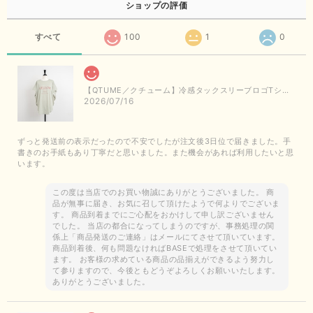
ショップの評価
すべて
100
1
0
【QTUME／クチューム】冷感タックスリーブロゴTシャツ（ライトグレー）
2026/07/16
ずっと発送前の表示だったので不安でしたが注文後3日位で届きました。手
書きのお手紙もあり丁寧だと思いました。また機会があれば利用したいと思
います。
この度は当店でのお買い物誠にありがとうございました。 商
品が無事に届き、お気に召して頂けたようで何よりでございま
す。 商品到着までにご心配をおかけして申し訳ございません
でした。 当店の都合になってしまうのですが、事務処理の関
係上「商品発送のご連絡」はメールにてさせて頂いています。
商品到着後、何も問題なければBASEで処理をさせて頂いてい
ます。 お客様の求めている商品の品揃えができるよう努力し
て参りますので、今後ともどうぞよろしくお願いいたします。
ありがとうございました。