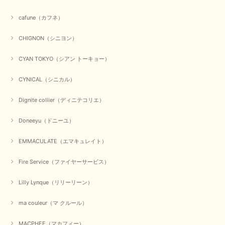
にありがとうございました。 お客様のご要望にお応えできた
事、大変嬉しく思います。 良い物をたくさん揃えてたくさん
cafune（カフネ）
のお客様に喜んでいただく、それが理想なのですが。 メーカ
ーで在庫が見つかり良かったです。 春のおしゃれを楽しんで
くださいませ。 ありがとうございました。
CHIGNON（シニヨン）
CYAN TOKYO（シアン トーキョー）
【CYAN TOKYO／シアン トーキョー】ガルゼベロアオーバータックテーパードパンツ（ブラック）
CYNICAL（シニカル）
2026/01/04
Dignite collier（ディニテコリエ）
元旦早々にお買い物したものが翌日発送完了、4日朝 に手元に届きました。
Doneeyu（ドニーユ）
お正月休みだろうとそんなに早くにご対応頂けると期待していなかったので
すが、迅速なご対応に感謝致します。ありがとうございました
EMMACULATE（エマキュレイト）
この度は、当店でのお買い物誠にありがとうございました。
無事に商品がお手元に届いて喜んでいただけた事、私共も大変
Fire Service（ファイヤーサービス）
嬉しく思います。 ありがとうございました。 又のご来店お待
ちしております。
Lilly Lynque（リリーリーン）
ma couleur（マ クルール）
【QTUME／クチューム】シャギーニットVネックベスト（ブルー）
2025/10/25
MACPHEE（マカフィー）