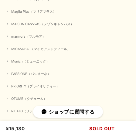
Maglia Plus（マリアプラス）
かわいいふわふわのベスト届きました ありがとうございます😊
MAISON CANVVAS（メゾンキャンバス）
この度は数多くあるお店の中から、当店でお買い物していただ
き誠にありがとうございました。 商品が無事に届き、喜んで
marmors（マルモア）
いただけて何よりでございます。 重ね着の楽しい秋冬のおし
ゃれ、楽しんでくださいませ。 ありがとうございました。
MICA&DEAL（マイカアンドディール）
Munich（ミューニック）
【Dignite collier／ディニテコリエ】ショートスナップ綿ナイロンブラウス（ブラック）
2025/09/23
PASSIONE（パシオーネ）
PRIORITY（プライオリティー）
QTUME（クチューム）
【Munich／ミューニック】8ozスラブデニムバルーンシャツ（ホワイト）
2025/09/23
ショップに質問する
RILATO（リラート）
ROSIEE（ロージー）
¥15,180
SOLD OUT
【marmors／マルモア】シアーギャザーカーディガン（ブラック）