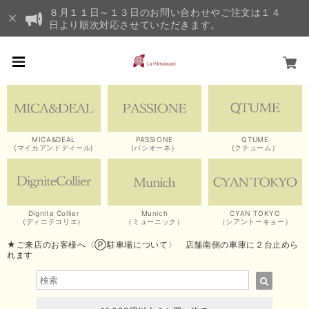
８月１１日～１３日のお問い合わせやご注文は１４
日より順次対応させていただきます。
MICA&DEAL
PASSIONE
QTUME
(マイカアンドディール)
(パシオーネ）
(クチューム）
Dignite Collier
Munich
CYAN TOKYO
(ディニテコリエ）
（ミューニック）
（シアントーキョー）
★ご来店のお客様へ〈Ⓟ駐車場について〉 店舗南側の車庫に２台止めら
れます