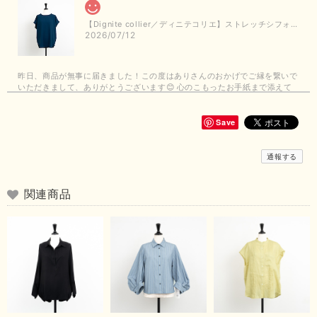
【Dignite collier／ディニテコリエ】ストレッチシフォンブラウス（ブルー）＊再入荷予定
2026/07/12
昨日、商品が無事に届きました！この度はありさんのおかげでご縁を繋いで
いただきまして、ありがとうございます😊 心のこもったお手紙まで添えて
いただきまして、ありがとうございます😊 商品もとても可愛くて、着心地
も良さそうでとても嬉しいです！この夏 大活躍しそうです💕 これからも
よろしくお願いいたします！
Save
この度は商品のお買い上げありがとうございました。 無事に
通報する
お手元に届き、気に入っていただけて安心いたしました！
arichanと同様に、商品の良さを共感していただけて大変嬉し
いです。 きれい見えして、イージーケアで暑くても快適な素
関連商品
材感。 楽しい夏を過ごしてくださいませ。 ありがとうござい
まいした。 またのご縁を楽しみにお待ちしております。
【ma couleur／マクルール】ハイゲージトリコットVガゼットタンク（ブラウン）
2026/06/26
思っていた通りの商品でした。発送も早く、梱包も丁寧。又、お世話になり