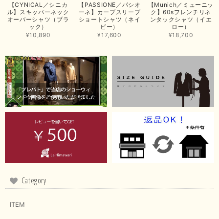
【CYNICAL／シニカ
【PASSIONE／パシオ
【Munich／ミューニッ
たいと思いました。色々とありがとうございました。
ル】スキッパーネック
ーネ】カーブスリーブ
ク】60sフレンチリネ
オーバーシャツ（ブラ
ショートシャツ（ネイ
ンタックシャツ（イエ
この度は当店でのお買い上げ誠にありがとうございました。
ック）
ビー）
ロー）
商品もお気に召していただき嬉しい限りでございます。 ブラ
¥10,890
¥17,600
¥18,700
ウンは好みが分かれますが、お買い上げいただくならたくさん
出ている今年がおすすめですね。 ありがとうございました。
またのご来店お待ちしております。
【RILATO／リラート】袖ギャザーシャツ（イエロー）
2026/05/21
イエローと表示ありますが、黄緑っぽい気がします
この度は商品のお買い上げ誠にありがとうございました。 仰
る通り、ブランドでのカラー表記はイエローですが。 実際は
緑がかったイエローになるため、黄緑に近いです。 画像では
実際の色に伝えられるように努力していますが、 見る時の環
Category
境や見る人の判断の違いで誤差がでてしまうと思います。 ご
指摘ありがとうございました。 又のご来店お待ちしておりま
す。
ITEM