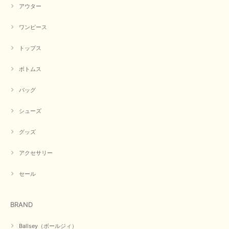
アウター
【CYAN TOKYO／シアン トーキョー】フレアチュニックロゴロンT（ホワイト）
2026/04/23
ワンピース
トップス
早い発送で届いたのも予定より早く届きました。丁寧に梱包されていて良か
ったです。CYANさんの洋服も思っていた通りで気に入りました。
ボトムス
この度は商品のお買い上げ誠にありがとうございました。 人
バッグ
気のシアントーキョーさん、数多くあるお店の中で当店でお求
めいただきありがとうございます。 商品も無事に到着して、
お気に召していただき何よりでございます。 又のご来店お待
シューズ
ちいたしております。 ありがとうございました。
グッズ
アクセサリー
【PASSIONE／パシオーネ】ミニフードドルマンジャケット（ネイビー）
2026/03/05
セール
在庫があるかの確認対応もスムーズにしてくれて発送も早く とても気持ち
BRAND
良いお買い物が出来ました。 商品も良い物で購入して良かったです。
この度は数多くあるお店の中から当店でお声かけをいただき誠
Ballsey（ボールジィ）