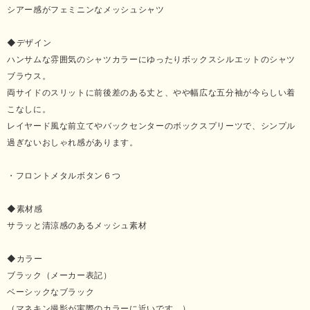
シアー感がフェミニンなメッシュシャツ
◆デザイン
ハンサムな雰囲気のシャツカラーにゆったりボックスシルエットのシャツ
ブラウス。
両サイドのスリットに前後差のある丈と、やや幅広な五分袖が今らしい着
こなしに。
レイヤード風な前立てやバックセンターのボックスプリーツで、シンプル
過ぎないおしゃれ感があります。
・フロントメタルボタン６つ
◆素材感
サラッと清涼感のあるメッシュ素材
◆カラー
ブラック（メーカー表記）
ベーシックなブラック
（マネキン撮影が実際のカラーに近いです。）