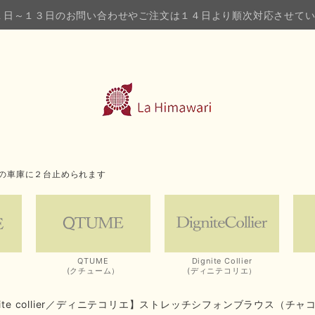
１日～１３日のお問い合わせやご注文は１４日より順次対応させて
の車庫に２台止められます
QTUME
Dignite Collier
(クチューム）
(ディニテコリエ）
nite collier／ディニテコリエ】ストレッチシフォンブラウス（チャ