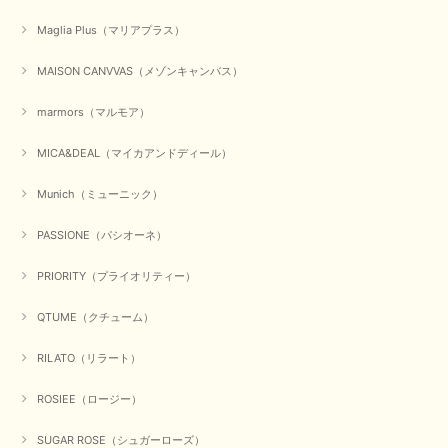
かわいいふわふわのベスト届きました ありがとうございます😊
Maglia Plus（マリアプラス）
この度は数多くあるお店の中から、当店でお買い物していただ
MAISON CANVVAS（メゾンキャンバス）
き誠にありがとうございました。 商品が無事に届き、喜んで
いただけて何よりでございます。 重ね着の楽しい秋冬のおし
marmors（マルモア）
ゃれ、楽しんでくださいませ。 ありがとうございました。
MICA&DEAL（マイカアンドディール）
Munich（ミューニック）
【Dignite collier／ディニテコリエ】ショートスナップ綿ナイロンブラウス（ブラック）
2025/09/23
PASSIONE（パシオーネ）
PRIORITY（プライオリティー）
【Munich／ミューニック】8ozスラブデニムバルーンシャツ（ホワイト）
QTUME（クチューム）
2025/09/23
RILATO（リラート）
ROSIEE（ロージー）
【marmors／マルモア】シアーギャザーカーディガン（ブラック）
2025/09/18
SUGAR ROSE（シュガーローズ）