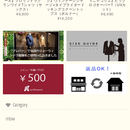
ーネ】クロップドラグ
ク】ヴィンテージジャ
ィニテコリエ】ビッグ
ランワイドTシャツ（サ
ージ×タイプライタード
ロゴオーバーT（UVカ
この度は当店でのお買い上げ誠にありがとうございました。
ックス）
ッキングコクーントッ
ット）
プス（ボルドー）
商品もお気に召していただき嬉しい限りでございます。 ブラ
¥9,900
¥6,490
ウンは好みが分かれますが、お買い上げいただくならたくさん
¥14,300
出ている今年がおすすめですね。 ありがとうございました。
またのご来店お待ちしております。
【RILATO／リラート】袖ギャザーシャツ（イエロー）
2026/05/21
イエローと表示ありますが、黄緑っぽい気がします
この度は商品のお買い上げ誠にありがとうございました。 仰
る通り、ブランドでのカラー表記はイエローですが。 実際は
緑がかったイエローになるため、黄緑に近いです。 画像では
実際の色に伝えられるように努力していますが、 見る時の環
境や見る人の判断の違いで誤差がでてしまうと思います。 ご
Category
指摘ありがとうございました。 又のご来店お待ちしておりま
す。
ITEM