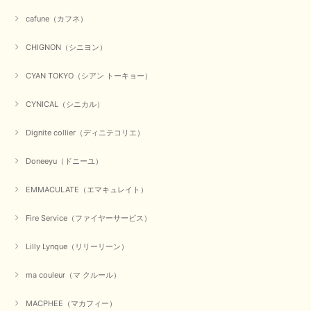
事、大変嬉しく思います。 良い物をたくさん揃えてたくさん
のお客様に喜んでいただく、それが理想なのですが。 メーカ
cafune（カフネ）
ーで在庫が見つかり良かったです。 春のおしゃれを楽しんで
くださいませ。 ありがとうございました。
CHIGNON（シニヨン）
CYAN TOKYO（シアン トーキョー）
【CYAN TOKYO／シアン トーキョー】ガルゼベロアオーバータックテーパードパンツ（ブラック）
2026/01/04
CYNICAL（シニカル）
Dignite collier（ディニテコリエ）
元旦早々にお買い物したものが翌日発送完了、4日朝 に手元に届きました。
お正月休みだろうとそんなに早くにご対応頂けると期待していなかったので
Doneeyu（ドニーユ）
すが、迅速なご対応に感謝致します。ありがとうございました
EMMACULATE（エマキュレイト）
この度は、当店でのお買い物誠にありがとうございました。
無事に商品がお手元に届いて喜んでいただけた事、私共も大変
嬉しく思います。 ありがとうございました。 又のご来店お待
Fire Service（ファイヤーサービス）
ちしております。
Lilly Lynque（リリーリーン）
ma couleur（マ クルール）
【QTUME／クチューム】シャギーニットVネックベスト（ブルー）
2025/10/25
MACPHEE（マカフィー）