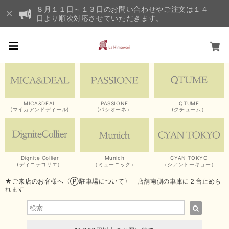
８月１１日～１３日のお問い合わせやご注文は１４
日より順次対応させていただきます。
MICA&DEAL
PASSIONE
QTUME
(マイカアンドディール)
(パシオーネ）
(クチューム）
Dignite Collier
Munich
CYAN TOKYO
(ディニテコリエ）
（ミューニック）
（シアントーキョー）
★ご来店のお客様へ〈Ⓟ駐車場について〉 店舗南側の車庫に２台止めら
れます