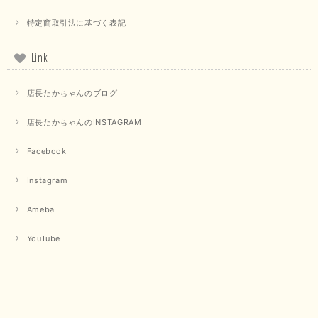
【PASSIONE／パシオーネ】クロップドメッセージロゴTシャツ（チャコール）
特定商取引法に基づく表記
2025/07/31
Link
毎回迅速に発送して頂きありがとうございます 手書きのメッセージも楽し
みになっています 丈感が短いカットソーを探していて、ちょうど見つかり
店長たかちゃんのブログ
良かったです またよろしくお願いします
店長たかちゃんのINSTAGRAM
いつもありがとうございます。 暑い日が続く毎日、すぐに活
用していただける商品が、無事 お手元にお届けてきて嬉しい
です。 夏物が少なくなってきていますが、お気に召していた
Facebook
だける商品を見つけていただきありがとうございました。 又
のご来店お待ちしております。
Instagram
Ameba
【QTUME／クチューム】ボンディングフーディーベスト（ブラック）
2025/03/13
YouTube
今回も早々に発送して頂けて良かったです この端境期に使えて重宝しそう
です 手書きのメッセージもありがとうございました また利用させて頂きた
いと思うショップさんです