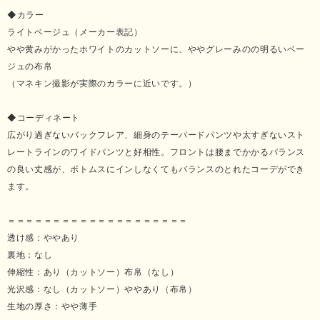
◆カラー
ライトベージュ（メーカー表記）
やや黄みがかったホワイトのカットソーに、ややグレーみのの明るいベー
ジュの布帛
（マネキン撮影が実際のカラーに近いです。）
◆コーディネート
広がり過ぎないバックフレア、細身のテーパードパンツや太すぎないスト
レートラインのワイドパンツと好相性。フロントは腰までかかるバランス
の良い丈感が、ボトムスにインしなくてもバランスのとれたコーデができ
ます。
＝＝＝＝＝＝＝＝＝＝＝＝＝＝＝＝＝＝＝＝
透け感：ややあり
裏地：なし
伸縮性：あり（カットソー）布帛（なし）
光沢感：なし（カットソー）ややあり（布帛）
生地の厚さ：やや薄手