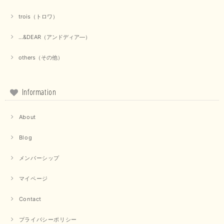
trois（トロワ）
上品なシアー素材と、さりげないギャザーのデザインがとても素敵です。ブ
ラックなので、カジュアルからきれいめまで、様々なコーディネートに合わ
せやすく、着回し力が高いと感じました。
...&DEAR（アンドディア―）
この度は当店でのお買い物誠にありがとうございました。 商
others（その他）
品もお気に召していただけて大変嬉しく思います。 仰る通り
活躍するシーンの多いアイテムなので、たくさん着ていただけ
ると幸いです。 ありがとうございました。 又のご来店お待ち
しております。
Information
About
【trois／トロワ】ポンチフーディーベスト（カーキ）
2025/09/15
Blog
メンバーシップ
マイページ
【QTUME／クチューム】ドルマンスリーブケープデザインブラウス（ライトグレー）
2025/09/10
Contact
プライバシーポリシー