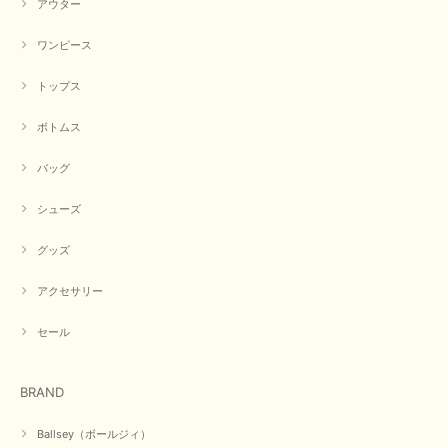
アウター
【CYAN TOKYO／シアン トーキョー】フレアチュニックロゴロンT（ホワイト）
2026/04/23
ワンピース
トップス
早い発送で届いたのも予定より早く届きました。丁寧に梱包されていて良か
ったです。CYANさんの洋服も思っていた通りで気に入りました。
ボトムス
この度は商品のお買い上げ誠にありがとうございました。 人
気のシアントーキョーさん、数多くあるお店の中で当店でお求
バッグ
めいただきありがとうございます。 商品も無事に到着して、
お気に召していただき何よりでございます。 又のご来店お待
ちいたしております。 ありがとうございました。
シューズ
グッズ
【PASSIONE／パシオーネ】ミニフードドルマンジャケット（ネイビー）
アクセサリー
2026/03/05
セール
在庫があるかの確認対応もスムーズにしてくれて発送も早く とても気持ち
良いお買い物が出来ました。 商品も良い物で購入して良かったです。
BRAND
この度は数多くあるお店の中から当店でお声かけをいただき誠
にありがとうございました。 お客様のご要望にお応えできた
Ballsey（ボールジィ）