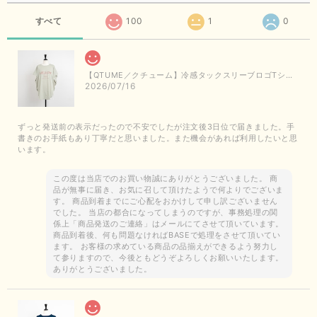
すべて
100
1
0
【QTUME／クチューム】冷感タックスリーブロゴTシャツ（ライトグレー）
2026/07/16
ずっと発送前の表示だったので不安でしたが注文後3日位で届きました。手
書きのお手紙もあり丁寧だと思いました。また機会があれば利用したいと思
います。
この度は当店でのお買い物誠にありがとうございました。 商
品が無事に届き、お気に召して頂けたようで何よりでございま
す。 商品到着までにご心配をおかけして申し訳ございません
でした。 当店の都合になってしまうのですが、事務処理の関
係上「商品発送のご連絡」はメールにてさせて頂いています。
商品到着後、何も問題なければBASEで処理をさせて頂いてい
ます。 お客様の求めている商品の品揃えができるよう努力し
て参りますので、今後ともどうぞよろしくお願いいたします。
ありがとうございました。