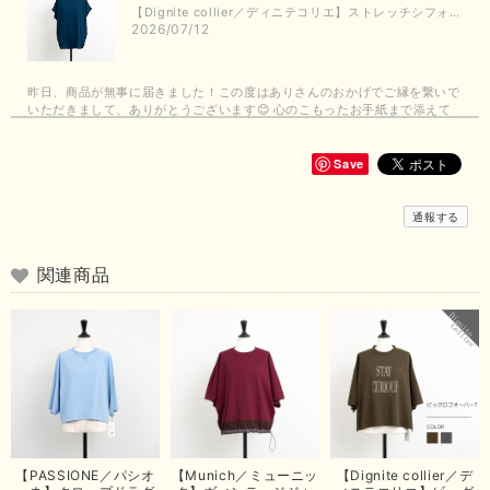
【Dignite collier／ディニテコリエ】ストレッチシフォンブラウス（ブルー）＊再入荷予定
2026/07/12
昨日、商品が無事に届きました！この度はありさんのおかげでご縁を繋いで
いただきまして、ありがとうございます😊 心のこもったお手紙まで添えて
いただきまして、ありがとうございます😊 商品もとても可愛くて、着心地
も良さそうでとても嬉しいです！この夏 大活躍しそうです💕 これからも
よろしくお願いいたします！
Save
この度は商品のお買い上げありがとうございました。 無事に
通報する
お手元に届き、気に入っていただけて安心いたしました！
arichanと同様に、商品の良さを共感していただけて大変嬉し
いです。 きれい見えして、イージーケアで暑くても快適な素
関連商品
材感。 楽しい夏を過ごしてくださいませ。 ありがとうござい
まいした。 またのご縁を楽しみにお待ちしております。
【ma couleur／マクルール】ハイゲージトリコットVガゼットタンク（ブラウン）
2026/06/26
思っていた通りの商品でした。発送も早く、梱包も丁寧。又、お世話になり
【PASSIONE／パシオ
【Munich／ミューニッ
【Dignite collier／デ
たいと思いました。色々とありがとうございました。