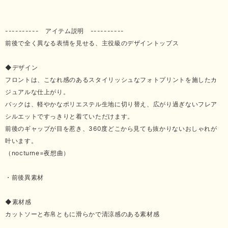
---------- アイテム説明 ----------
前後で全く異なる表情を見せる、主役級のデザイントップス
◆デザイン
フロントは、こなれ感のあるスタイリッシュなフォトプリントを施したカ
ジュアルな仕上がり。
バックは、軽やかなポリエステル生地に切り替え、広がり過ぎないフレア
シルエットですっきりと着ていただけます。
前後のギャップが目を惹き、360度どこから見ても抜かりないおしゃれが
叶います。
（nocturne=夜想曲）
・前後異素材
◆素材感
カットソーと布帛ともに滑らかで清涼感のある素材感