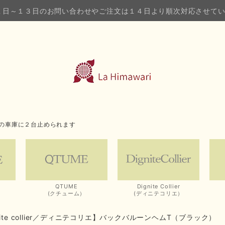
１日～１３日のお問い合わせやご注文は１４日より順次対応させて
の車庫に２台止められます
QTUME
Dignite Collier
(クチューム）
(ディニテコリエ）
nite collier／ディニテコリエ】バックバルーンヘムT（ブラック）