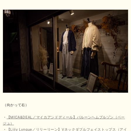
（向かって右）
・
【MICA&DEAL／マイカアンドディール】バルーンヘムブルゾン（ベー
ジュ）
・
【Liiiy Lynque／リリーリーン】Vネックダブルフェイストップス（アイ