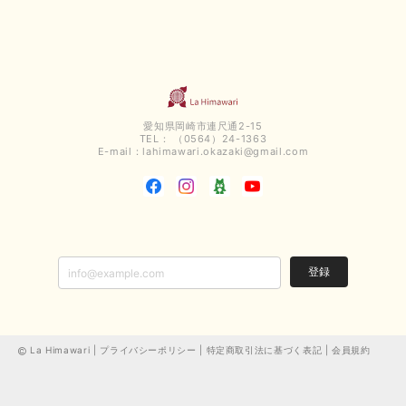
愛知県岡崎市連尺通2-15
TEL： （0564）24-1363
E-mail：
lahimawari.okazaki@gmail.com
登録
La Himawari |
プライバシーポリシー
|
特定商取引法に基づく表記
|
会員規約