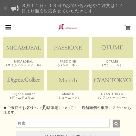
８月１１日～１３日のお問い合わせやご注文は１４
日より順次対応させていただきます。
MICA&DEAL
PASSIONE
QTUME
(マイカアンドディール)
(パシオーネ）
(クチューム）
Dignite Collier
Munich
CYAN TOKYO
(ディニテコリエ）
（ミューニック）
（シアントーキョー）
★ご来店のお客様へ〈Ⓟ駐車場について〉 店舗南側の車庫に２台止めら
れます