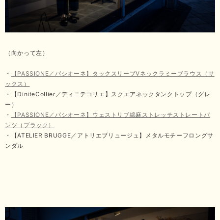
（向かって左）
・
【PASSIONE／パシオーネ】タックスリーブVネックラミーブラウス（サ
ックス）
・【DiniteCollier／ディニテコリエ】スクエアネックタンクトップ（グレ
ー）
・
【PASSIONE／パシオーネ】ウェストリブ綿麻ストレッチストレートパ
ンツ（ブラック）
・【ATELIER BRUGGE／アトリエブリュージュ】メタルモチーフロングサ
ンダル