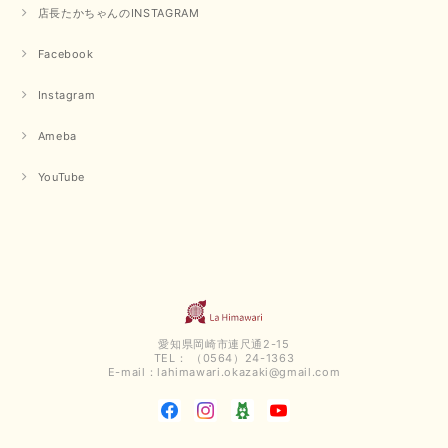
店長たかちゃんのINSTAGRAM
Facebook
Instagram
Ameba
YouTube
愛知県岡崎市連尺通2-15
TEL： （0564）24-1363
E-mail：
lahimawari.okazaki@gmail.com