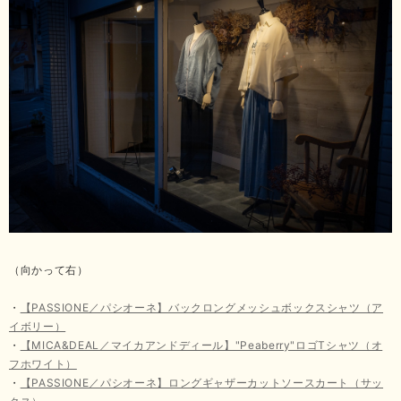
（向かって右）
・
【PASSIONE／パシオーネ】バックロングメッシュボックスシャツ（ア
イボリー）
・
【MICA&DEAL／マイカアンドディール】"Peaberry"ロゴTシャツ（オ
フホワイト）
・
【PASSIONE／パシオーネ】ロングギャザーカットソースカート（サッ