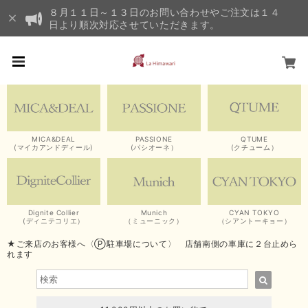
８月１１日～１３日のお問い合わせやご注文は１４
日より順次対応させていただきます。
MICA&DEAL
PASSIONE
QTUME
(マイカアンドディール)
(パシオーネ）
(クチューム）
Dignite Collier
Munich
CYAN TOKYO
(ディニテコリエ）
（ミューニック）
（シアントーキョー）
★ご来店のお客様へ〈Ⓟ駐車場について〉 店舗南側の車庫に２台止めら
れます